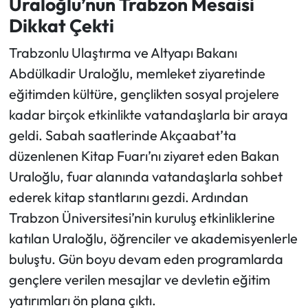
Uraloğlu’nun Trabzon Mesaisi
Dikkat Çekti
Ekonomi
Trabzonlu Ulaştırma ve Altyapı Bakanı
Sağlık
Abdülkadir Uraloğlu, memleket ziyaretinde
eğitimden kültüre, gençlikten sosyal projelere
Turizm
kadar birçok etkinlikte vatandaşlarla bir araya
geldi. Sabah saatlerinde Akçaabat’ta
Teknoloji
düzenlenen Kitap Fuarı’nı ziyaret eden Bakan
Uraloğlu, fuar alanında vatandaşlarla sohbet
ederek kitap stantlarını gezdi. Ardından
Trabzon Üniversitesi’nin kuruluş etkinliklerine
katılan Uraloğlu, öğrenciler ve akademisyenlerle
buluştu. Gün boyu devam eden programlarda
gençlere verilen mesajlar ve devletin eğitim
yatırımları ön plana çıktı.