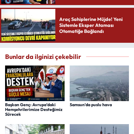
Araç Sahiplerine Müjde! Yeni
Sistemle Eksper Ataması
Otomatiğe Bağlandı
Bunlar da ilginizi çekebilir
Başkan Genç: Avrupa’daki
Samsun'da puslu hava
Hemşehrilerimize Desteğimiz
Sürecek