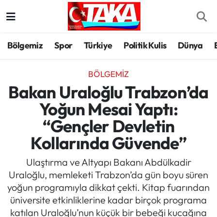
Bölgemiz
Trabzon Nöbetçi Eczaneler
Bölgemiz
Spor
Türkiye
Politik Kulis
Dünya
Spor
Trabzon Hava Durumu
BÖLGEMIZ
Türkiye
Trabzon Trafik Yoğunluk Haritası
Bakan Uraloğlu Trabzon’da
Yoğun Mesai Yaptı:
Kültür/Sanat
Süper Lig Puan Durumu ve Fikstür
“Gençler Devletin
Politika
Tüm Manşetler
Kollarında Güvende”
Politik Kulis
Son Dakika Haberleri
Ulaştırma ve Altyapı Bakanı Abdülkadir
Uraloğlu, memleketi Trabzon’da gün boyu süren
Dünya
Haber Arşivi
yoğun programıyla dikkat çekti. Kitap fuarından
üniversite etkinliklerine kadar birçok programa
Magazin
katılan Uraloğlu’nun küçük bir bebeği kucağına