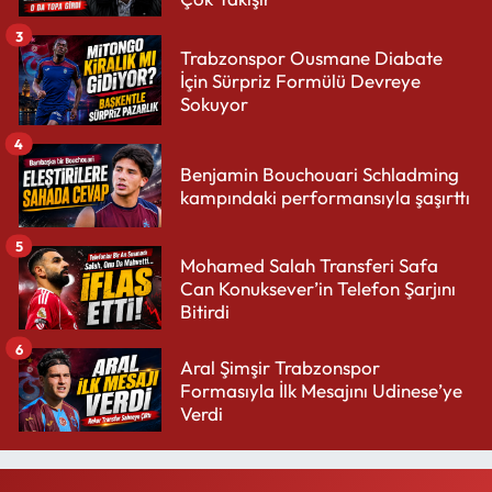
3
Trabzonspor Ousmane Diabate
İçin Sürpriz Formülü Devreye
Sokuyor
4
Benjamin Bouchouari Schladming
kampındaki performansıyla şaşırttı
5
Mohamed Salah Transferi Safa
Can Konuksever’in Telefon Şarjını
Bitirdi
6
Aral Şimşir Trabzonspor
Formasıyla İlk Mesajını Udinese’ye
Verdi