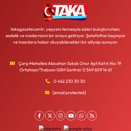
takagazetecomtr, yepyeni temasıyla sizleri buluştururken,
sadelik ve modernizmi bir araya getiriyor. Şatafattan kaçınıyor
ve insanlara haber okuyabilecekleri bir altyapı sunuyor.
Çarşı Mahallesi Alacahan Sokak Onur Apt.Kat:4 No: 19
Ortahisar/Trabzon GSM Santral: 0 549 609 14 61
0 462 230 30 30
[email protected]