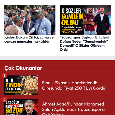
İçişleri Bakanı Çiftçi, cuma ve
Trabzonspor Başkanı Ertuğrul
cenaze namazlarına katıldı
Doğan Neden “Şampiyonluk”
Demedi? O Sözler Gündem
Oldu
Çok Okunanlar
1
Fındık Piyasası Hareketlendi:
Giresun’da Fiyat 250 TL’yi Gördü
2
Ahmet Ağaoğlu’ndan Mohamed
Salah Açıklaması: Trabzonspor’a
Çok Yakışır