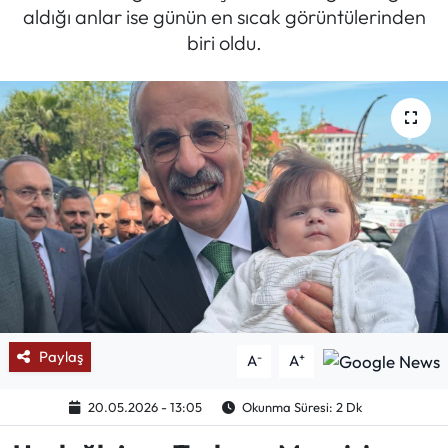
aldığı anlar ise günün en sıcak görüntülerinden
Mektup Galeri
biri oldu.
Röportaj
Manşet
Köşe Yazıları
Karikatür Galeri
BIK
ASTROLOJİ
Paylaş
-
+
A
A
Spor Yazıları
20.05.2026 - 13:05
Okunma Süresi: 2 Dk
Mektup Galeri