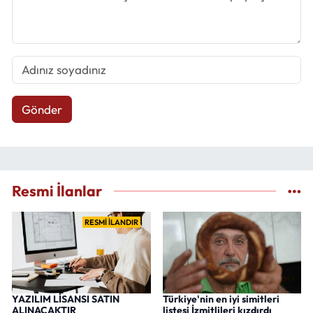
Gönder
Resmi İlanlar
RESMİ İLANDIR
YAZILIM LİSANSI SATIN
Türkiye'nin en iyi simitleri
ALINACAKTIR
listesi İzmitlileri kızdırdı