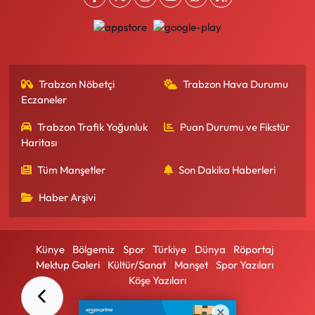
Trabzon Nöbetçi
Trabzon Hava Durumu
Eczaneler
Trabzon Trafik Yoğunluk
Puan Durumu ve Fikstür
Haritası
Tüm Manşetler
Son Dakika Haberleri
Haber Arşivi
Künye
Bölgemiz
Spor
Türkiye
Dünya
Röportaj
Mektup Galeri
Kültür/Sanat
Manşet
Spor Yazıları
Köşe Yazıları