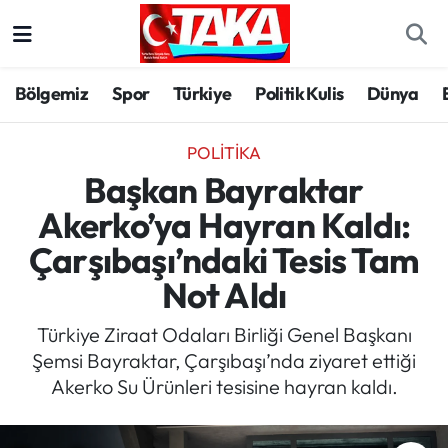
Bölgemiz
Trabzon Nöbetçi Eczaneler
Bölgemiz
Spor
Türkiye
Politik Kulis
Dünya
Spor
Trabzon Hava Durumu
POLITIKA
Türkiye
Trabzon Trafik Yoğunluk Haritası
Başkan Bayraktar
Akerko’ya Hayran Kaldı:
Kültür/Sanat
Süper Lig Puan Durumu ve Fikstür
Çarşıbaşı’ndaki Tesis Tam
Politika
Tüm Manşetler
Not Aldı
Politik Kulis
Son Dakika Haberleri
Türkiye Ziraat Odaları Birliği Genel Başkanı
Şemsi Bayraktar, Çarşıbaşı’nda ziyaret ettiği
Dünya
Haber Arşivi
Akerko Su Ürünleri tesisine hayran kaldı.
Magazin