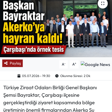
Mektup Galeri
Röportaj
Manşet
Köşe Yazıları
Karikatür Galeri
Paylaş
-
+
A
A
BIK
05.07.2026 - 19:30
Okunma Süresi: 2 Dk
ASTROLOJİ
Türkiye Ziraat Odaları Birliği Genel Başkanı
Şemsi Bayraktar, Çarşıbaşı ilçesine
Spor Yazıları
gerçekleştirdiği ziyaret kapsamında bölge
üretiminin önemli firmalarından Akerko Su
Mektup Galeri