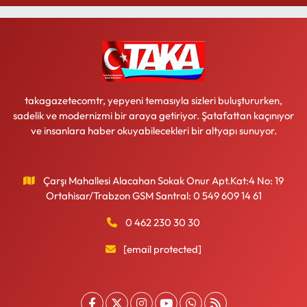
takagazetecomtr, yepyeni temasıyla sizleri buluştururken,
sadelik ve modernizmi bir araya getiriyor. Şatafattan kaçınıyor
ve insanlara haber okuyabilecekleri bir altyapı sunuyor.
Çarşı Mahallesi Alacahan Sokak Onur Apt.Kat:4 No: 19
Ortahisar/Trabzon GSM Santral: 0 549 609 14 61
0 462 230 30 30
[email protected]