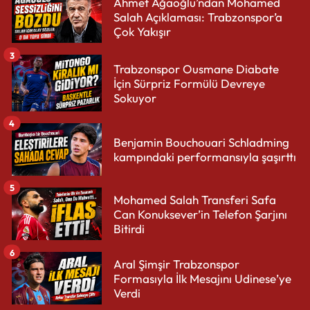
Ahmet Ağaoğlu’ndan Mohamed
Salah Açıklaması: Trabzonspor’a
Çok Yakışır
3
Trabzonspor Ousmane Diabate
İçin Sürpriz Formülü Devreye
Sokuyor
4
Benjamin Bouchouari Schladming
kampındaki performansıyla şaşırttı
5
Mohamed Salah Transferi Safa
Can Konuksever’in Telefon Şarjını
Bitirdi
6
Aral Şimşir Trabzonspor
Formasıyla İlk Mesajını Udinese’ye
Verdi