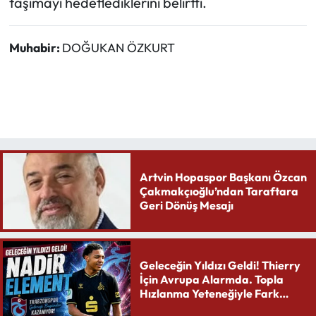
taşımayı hedeflediklerini belirtti.
Muhabir:
DOĞUKAN ÖZKURT
Artvin Hopaspor Başkanı Özcan
Çakmakçıoğlu’ndan Taraftara
Geri Dönüş Mesajı
Geleceğin Yıldızı Geldi! Thierry
İçin Avrupa Alarmda. Topla
Hızlanma Yeteneğiyle Fark
Yaratıyor