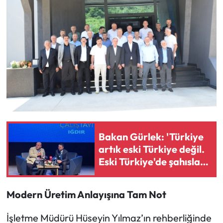
Bakan Gürlek: 'Türkiye
artık eski Türkiye değil.
Eski Türkiye'de şahıslar
güçlüydü. Bugün ise
devlet güçlü, kurumlar
Modern Üretim Anlayışına Tam Not
güçlüdür'
İşletme Müdürü Hüseyin Yılmaz’ın rehberliğinde