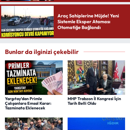
Araç Sahiplerine Müjde! Yeni
Sistemle Eksper Ataması
Otomatiğe Bağlandı
Bunlar da ilginizi çekebilir
Yargıtay’dan Primle
MHP Trabzon İl Kongresi İçin
Çalışanlara Emsal Karar:
Tarih Belli Oldu
Tazminata Eklenecek