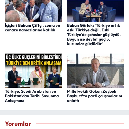
İçişleri Bakanı Çiftçi, cuma ve
Bakan Gürlek: 'Türkiye artık
cenaze namazlarına katıldı
eski Türkiye değil. Eski
Türkiye'de şahıslar güçlüydü.
Bugün ise devlet güçlü,
kurumlar güçlüdür'
Türkiye, Suudi Arabistan ve
Milletvekili Gökan Zeybek
Pakistan’dan Tarihi Savunma
Bayburt'ta parti çalışmalarını
Anlaşması
anlattı
Yorumlar