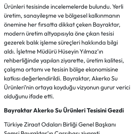
Ürünleri tesisinde incelemelerde bulundu. Yerli
Ekonomi
üretim, sanayileşme ve bölgesel kalkınmanın
önemine her fırsatta dikkat çeken Bayraktar,
Sağlık
modern üretim altyapısıyla öne çıkan tesisi
gezerek balık işleme süreçleri hakkında bilgi
Turizm
aldı. İşletme Müdürü Hüseyin Yılmaz’ın
Teknoloji
rehberliğinde yapılan ziyarette, üretim kalitesi,
çalışma ortamı ve tesisin bölge ekonomisine
katkısı değerlendirildi. Bayraktar, Akerko Su
Ürünleri’nin ortaya koyduğu vizyonun gurur verici
olduğunu ifade etti.
Bayraktar Akerko Su Ürünleri Tesisini Gezdi
Türkiye Ziraat Odaları Birliği Genel Başkanı
Şemsi Bayraktar’ın Çarşıbaşı ziyareti