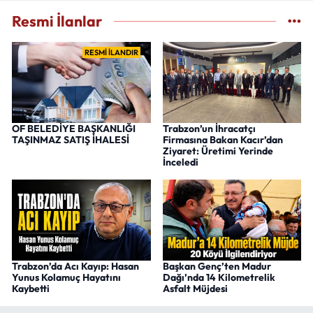
Resmi İlanlar
RESMİ İLANDIR
OF BELEDİYE BAŞKANLIĞI
Trabzon’un İhracatçı
TAŞINMAZ SATIŞ İHALESİ
Firmasına Bakan Kacır’dan
Ziyaret: Üretimi Yerinde
İnceledi
Trabzon’da Acı Kayıp: Hasan
Başkan Genç’ten Madur
Yunus Kolamuç Hayatını
Dağı’nda 14 Kilometrelik
Kaybetti
Asfalt Müjdesi