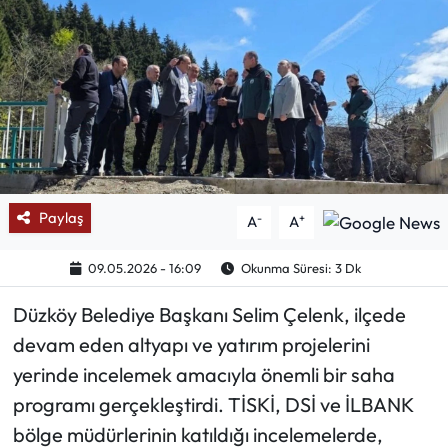
Mektup Galeri
Röportaj
Manşet
Köşe Yazıları
Paylaş
-
+
A
A
Karikatür Galeri
09.05.2026 - 16:09
Okunma Süresi: 3 Dk
BIK
Düzköy Belediye Başkanı Selim Çelenk, ilçede
ASTROLOJİ
devam eden altyapı ve yatırım projelerini
yerinde incelemek amacıyla önemli bir saha
Spor Yazıları
programı gerçekleştirdi. TİSKİ, DSİ ve İLBANK
bölge müdürlerinin katıldığı incelemelerde,
Mektup Galeri