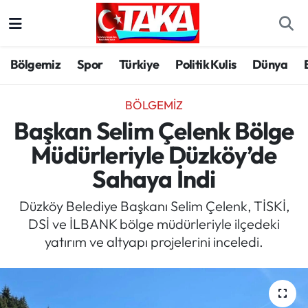
Bölgemiz
Trabzon Nöbetçi Eczaneler
Bölgemiz
Spor
Türkiye
Politik Kulis
Dünya
Spor
Trabzon Hava Durumu
BÖLGEMIZ
Türkiye
Trabzon Trafik Yoğunluk Haritası
Başkan Selim Çelenk Bölge
Müdürleriyle Düzköy’de
Kültür/Sanat
Süper Lig Puan Durumu ve Fikstür
Sahaya İndi
Politika
Tüm Manşetler
Düzköy Belediye Başkanı Selim Çelenk, TİSKİ,
DSİ ve İLBANK bölge müdürleriyle ilçedeki
Politik Kulis
Son Dakika Haberleri
yatırım ve altyapı projelerini inceledi.
Dünya
Haber Arşivi
Magazin