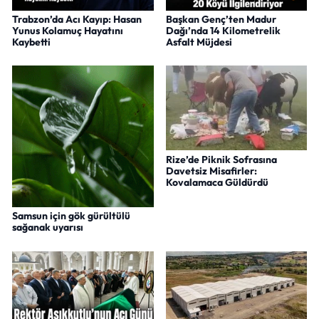
Trabzon’da Acı Kayıp: Hasan
Başkan Genç’ten Madur
Yunus Kolamuç Hayatını
Dağı’nda 14 Kilometrelik
Kaybetti
Asfalt Müjdesi
Rize’de Piknik Sofrasına
Davetsiz Misafirler:
Kovalamaca Güldürdü
Samsun için gök gürültülü
sağanak uyarısı