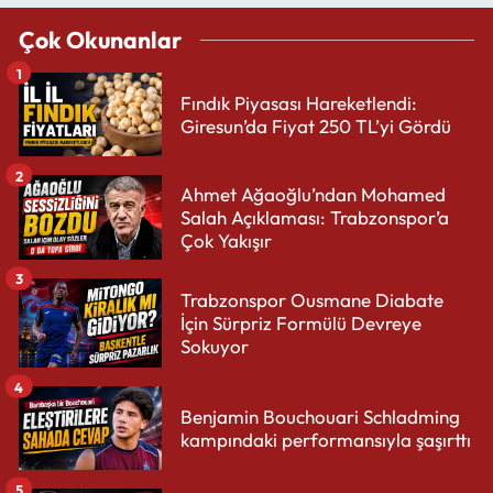
Çok Okunanlar
1
Fındık Piyasası Hareketlendi:
Giresun’da Fiyat 250 TL’yi Gördü
2
Ahmet Ağaoğlu’ndan Mohamed
Salah Açıklaması: Trabzonspor’a
Çok Yakışır
3
Trabzonspor Ousmane Diabate
İçin Sürpriz Formülü Devreye
Sokuyor
4
Benjamin Bouchouari Schladming
kampındaki performansıyla şaşırttı
5