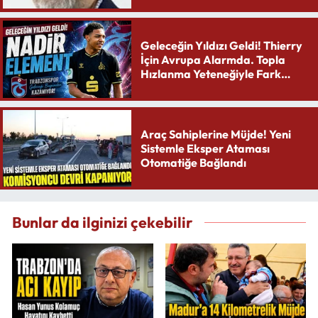
Geleceğin Yıldızı Geldi! Thierry
İçin Avrupa Alarmda. Topla
Hızlanma Yeteneğiyle Fark
Yaratıyor
Araç Sahiplerine Müjde! Yeni
Sistemle Eksper Ataması
Otomatiğe Bağlandı
Bunlar da ilginizi çekebilir