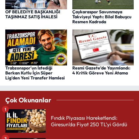
OF BELEDİYE BAŞKANLIĞI
Çaykaraspor Savunmaya
TAŞINMAZ SATIŞ İHALESİ
Takviyeyi Yaptı: Bilal Babuşcu
Resmen Kadroda
Trabzonspor'un İstediği
Resmi Gazete’de Yayımlandı:
Berkan Kutlu İçin Süper
4 Kritik Göreve Yeni Atama
Lig'den Yeni Transfer Hamlesi
Çok Okunanlar
1
Fındık Piyasası Hareketlendi:
Giresun’da Fiyat 250 TL’yi Gördü
2