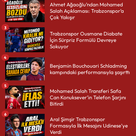
Ahmet Ağaoğlu’ndan Mohamed
Salah Açıklaması: Trabzonspor’a
Çok Yakışır
3
Trabzonspor Ousmane Diabate
İçin Sürpriz Formülü Devreye
Sokuyor
4
Benjamin Bouchouari Schladming
kampındaki performansıyla şaşırttı
5
Mohamed Salah Transferi Safa
Can Konuksever’in Telefon Şarjını
Bitirdi
6
Aral Şimşir Trabzonspor
Formasıyla İlk Mesajını Udinese’ye
Verdi