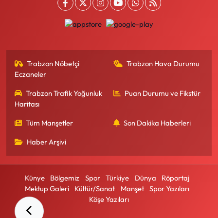
Trabzon Nöbetçi
Trabzon Hava Durumu
Eczaneler
Trabzon Trafik Yoğunluk
Puan Durumu ve Fikstür
Haritası
Tüm Manşetler
Son Dakika Haberleri
Haber Arşivi
Künye
Bölgemiz
Spor
Türkiye
Dünya
Röportaj
Mektup Galeri
Kültür/Sanat
Manşet
Spor Yazıları
Köşe Yazıları