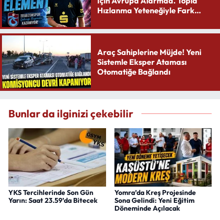
İçin Avrupa Alarmda. Topla
Hızlanma Yeteneğiyle Fark
Yaratıyor
Araç Sahiplerine Müjde! Yeni
Sistemle Eksper Ataması
Otomatiğe Bağlandı
Bunlar da ilginizi çekebilir
YKS Tercihlerinde Son Gün
Yomra’da Kreş Projesinde
Yarın: Saat 23.59’da Bitecek
Sona Gelindi: Yeni Eğitim
Döneminde Açılacak