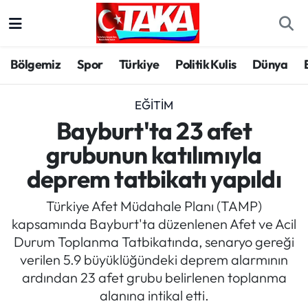
Bölgemiz
Trabzon Nöbetçi Eczaneler
Bölgemiz
Spor
Türkiye
Politik Kulis
Dünya
Spor
Trabzon Hava Durumu
EĞITIM
Türkiye
Trabzon Trafik Yoğunluk Haritası
Bayburt'ta 23 afet
grubunun katılımıyla
Kültür/Sanat
Süper Lig Puan Durumu ve Fikstür
deprem tatbikatı yapıldı
Politika
Tüm Manşetler
Türkiye Afet Müdahale Planı (TAMP)
kapsamında Bayburt'ta düzenlenen Afet ve Acil
Politik Kulis
Son Dakika Haberleri
Durum Toplanma Tatbikatında, senaryo gereği
verilen 5.9 büyüklüğündeki deprem alarmının
Dünya
Haber Arşivi
ardından 23 afet grubu belirlenen toplanma
alanına intikal etti.
Magazin