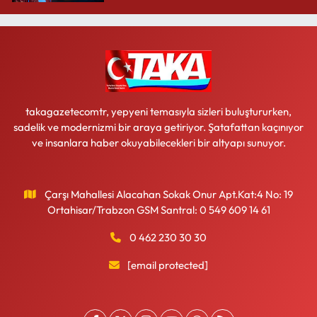
takagazetecomtr, yepyeni temasıyla sizleri buluştururken,
sadelik ve modernizmi bir araya getiriyor. Şatafattan kaçınıyor
ve insanlara haber okuyabilecekleri bir altyapı sunuyor.
Çarşı Mahallesi Alacahan Sokak Onur Apt.Kat:4 No: 19
Ortahisar/Trabzon GSM Santral: 0 549 609 14 61
0 462 230 30 30
[email protected]