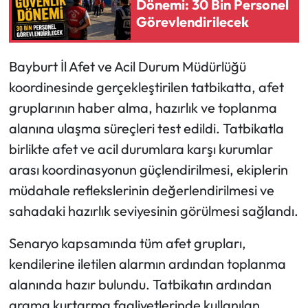
Dönemi: 30 Bin Personel
Görevlendirilecek
Ekonomi
Bayburt İl Afet ve Acil Durum Müdürlüğü
Sağlık
koordinesinde gerçekleştirilen tatbikatta, afet
Turizm
gruplarının haber alma, hazırlık ve toplanma
alanına ulaşma süreçleri test edildi. Tatbikatla
Teknoloji
birlikte afet ve acil durumlara karşı kurumlar
arası koordinasyonun güçlendirilmesi, ekiplerin
müdahale reflekslerinin değerlendirilmesi ve
sahadaki hazırlık seviyesinin görülmesi sağlandı.
Senaryo kapsamında tüm afet grupları,
kendilerine iletilen alarmın ardından toplanma
alanında hazır bulundu. Tatbikatın ardından
arama kurtarma faaliyetlerinde kullanılan