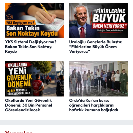
YKS Sistemi Değişiyor mu?
Uraloğlu Gençlerle Buluştu:
Bakan Tekin Son Noktayı
“Fikirlerine Büyük Önem
Koydu
Veriyoruz”
Okullarda Yeni Güvenlik
Ordu'da Kur'an kursu
Dönemi: 30 Bin Personel
öğrencileri harçlıklarını
Görevlendirilecek
hafızlık kursuna bağışladı