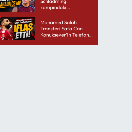
Schladming
kampındaki
performansıyla şaşırttı
Mohamed Salah
Transferi Safa Can
Konuksever’in Telefon
Şarjını Bitirdi