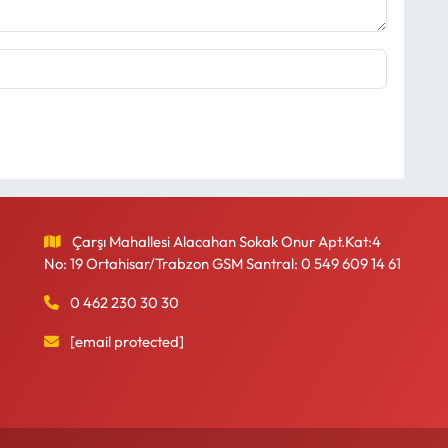
Çarşı Mahallesi Alacahan Sokak Onur Apt.Kat:4
No: 19 Ortahisar/Trabzon GSM Santral: 0 549 609 14 61
0 462 230 30 30
[email protected]