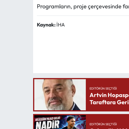
Programların, proje çerçevesinde far
Kaynak:
İHA
EDITÖRÜN SEÇTIĞI
Artvin Hopasp
Taraftara Geri
EDITÖRÜN SEÇTIĞI