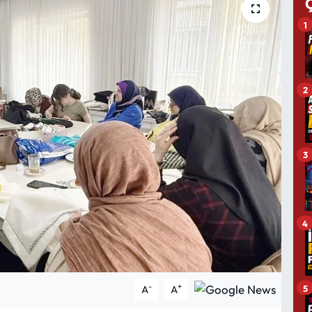
1
2
3
4
-
+
5
A
A