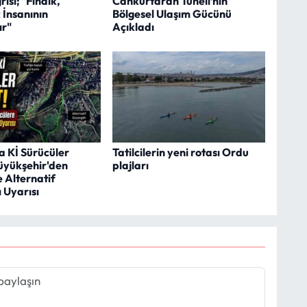
ısı; "Fındık,
Cankurtaran Tüneli’nin
 İnsanının
Bölgesel Ulaşım Gücünü
ır"
Açıkladı
a Kİ Sürücüler
Tatilcilerin yeni rotası Ordu
üyükşehir'den
plajları
 Alternatif
 Uyarısı