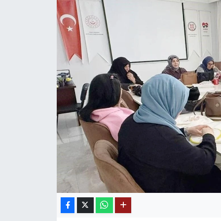
Mektup Galeri
Röportaj
Manşet
Köşe Yazıları
Karikatür Galeri
BIK
ASTROLOJİ
Spor Yazıları
Mektup Galeri