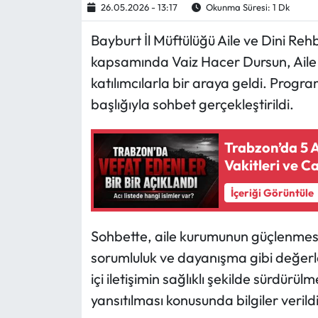
26.05.2026 - 13:17
Okunma Süresi: 1 Dk
Ekonomi
Bayburt İl Müftülüğü Aile ve Dini Reh
kapsamında Vaiz Hacer Dursun, Aile 
Sağlık
katılımcılarla bir araya geldi. Progr
başlığıyla sohbet gerçekleştirildi.
Turizm
Teknoloji
Trabzon’da 5 
Vakitleri ve Ca
İçeriği Görüntüle
Sohbette, aile kurumunun güçlenmesi
sorumluluk ve dayanışma gibi değerler
içi iletişimin sağlıklı şekilde sürdür
yansıtılması konusunda bilgiler verildi