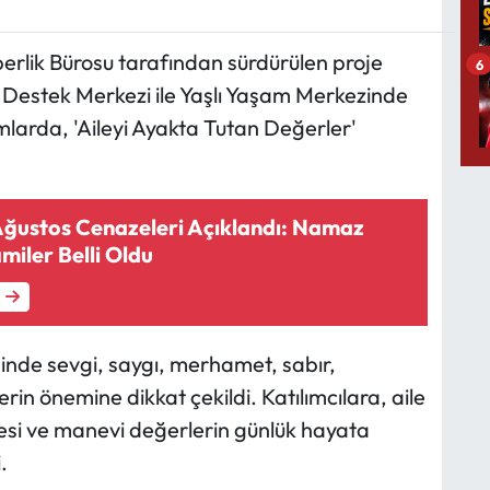
berlik Bürosu tarafından sürdürülen proje
6
Destek Merkezi ile Yaşlı Yaşam Merkezinde
amlarda, 'Aileyi Ayakta Tutan Değerler'
Ağustos Cenazeleri Açıklandı: Namaz
miler Belli Oldu
nde sevgi, saygı, merhamet, sabır,
in önemine dikkat çekildi. Katılımcılara, aile
ülmesi ve manevi değerlerin günlük hayata
.