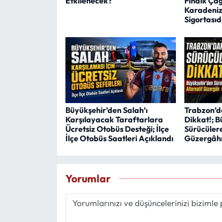
Etkilenecek?
Fındık Çağr
Karadeniz
Sigortasıd
Büyükşehir’den Salah’ı
Trabzon’d
Karşılayacak Taraftarlara
Dikkat!; B
Ücretsiz Otobüs Desteği; İlçe
Sürücülere
İlçe Otobüs Saatleri Açıklandı
Güzergâhı
Yorumlar