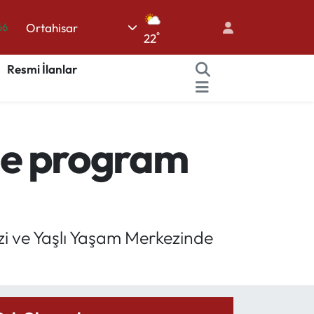
66
Ortahisar
°
22
05
Resmi İlanlar
18
22
54
ine program
%0
zi ve Yaşlı Yaşam Merkezinde