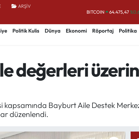
E
ARŞİV
BITCOIN
64.475,47
%0.
DOLAR
47,5971
%0.
iye
Politik Kulis
Dünya
Ekonomi
Röportaj
Politika
EURO
55,1336
%0.
STERLİN
64,2534
%0.
GRAM ALTIN
6527.85
%0.
le değerleri üzer
BİST100
13.703
esi kapsamında Bayburt Aile Destek Merke
lar düzenlendi.