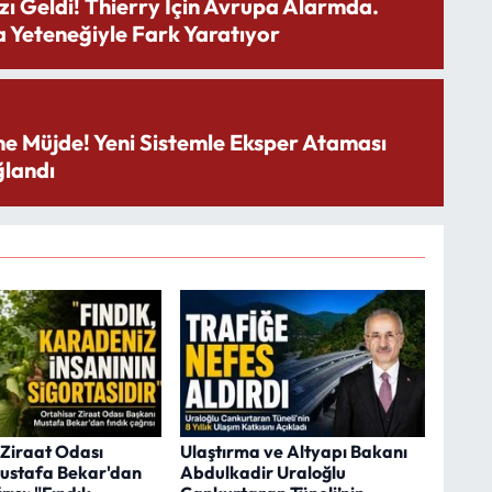
zı Geldi! Thierry İçin Avrupa Alarmda.
 Yeteneğiyle Fark Yaratıyor
ne Müjde! Yeni Sistemle Eksper Ataması
landı
 Ziraat Odası
Ulaştırma ve Altyapı Bakanı
ustafa Bekar'dan
Abdulkadir Uraloğlu