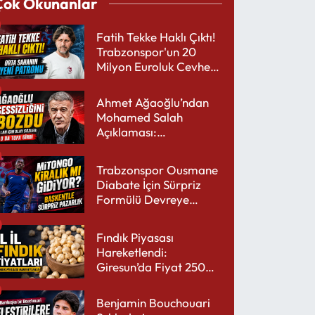
Çok Okunanlar
Fatih Tekke Haklı Çıktı!
Trabzonspor'un 20
Milyon Euroluk Cevheri
Parlıyor
Ahmet Ağaoğlu’ndan
Mohamed Salah
Açıklaması:
Trabzonspor’a Çok
Yakışır
Trabzonspor Ousmane
Diabate İçin Sürpriz
Formülü Devreye
Sokuyor
Fındık Piyasası
Hareketlendi:
Giresun’da Fiyat 250
TL’yi Gördü
Benjamin Bouchouari