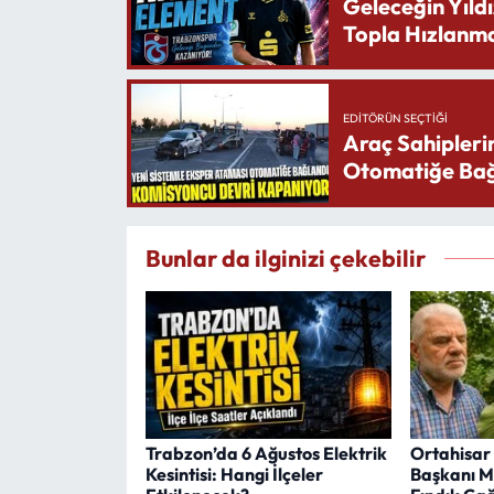
Geleceğin Yıldı
Topla Hızlanma
EDITÖRÜN SEÇTIĞI
Araç Sahipleri
Otomatiğe Bağ
Bunlar da ilginizi çekebilir
Trabzon’da 6 Ağustos Elektrik
Ortahisar
Kesintisi: Hangi İlçeler
Başkanı M