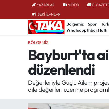
YAZARLAR
VİDEO
E-GAZET
SERİ İLANLAR
Bölgemiz
Trabzon Nöbetçi Eczaneler
Bölgemiz
Spor
Türk
Whatsapp İhbar Hattı
Spor
Trabzon Hava Durumu
BÖLGEMIZ
Türkiye
Trabzon Trafik Yoğunluk Haritası
Bayburt'ta ai
Kültür/Sanat
Süper Lig Puan Durumu ve Fikstür
düzenlendi
Politika
Tüm Manşetler
Politik Kulis
Son Dakika Haberleri
Değerleriyle Güçlü Ailem proj
aile değerleri üzerine program
Dünya
Haber Arşivi
Magazin