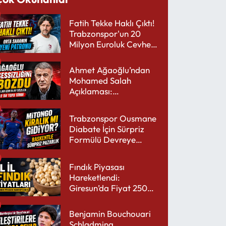
Fatih Tekke Haklı Çıktı!
Trabzonspor'un 20
Milyon Euroluk Cevheri
Parlıyor
Ahmet Ağaoğlu’ndan
Mohamed Salah
Açıklaması:
Trabzonspor’a Çok
Yakışır
Trabzonspor Ousmane
Diabate İçin Sürpriz
Formülü Devreye
Sokuyor
Fındık Piyasası
Hareketlendi:
Giresun’da Fiyat 250
TL’yi Gördü
Benjamin Bouchouari
Schladming