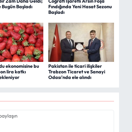
Bir Zam Daha Geldi;
Coğrafi İşaretli Arsin Foşa
e Bugün Başladı
Fındığında Yeni Hasat Sezonu
Başladı
rdu ekonomisine bu
Pakistan ile ticari ilişkiler
yon lira katkı
Trabzon Ticaret ve Sanayi
ekleniyor
Odası'nda ele alındı