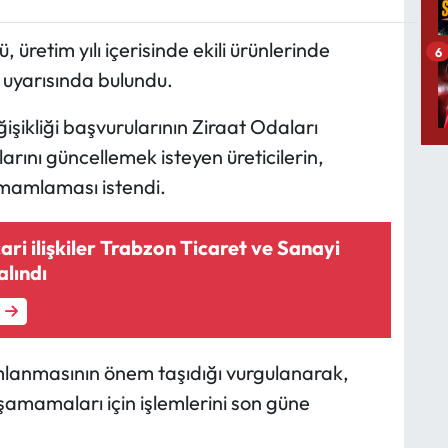
üretim yılı içerisinde ekili ürünlerinde
6
u uyarısında bulundu.
ğişikliği başvurularının Ziraat Odaları
tlarını güncellemek isteyen üreticilerin,
tamamlaması istendi.
cari ilişkiler Trabzon Ticaret ve Sanayi
alındı
anmasının önem taşıdığı vurgulanarak,
aşamamaları için işlemlerini son güne