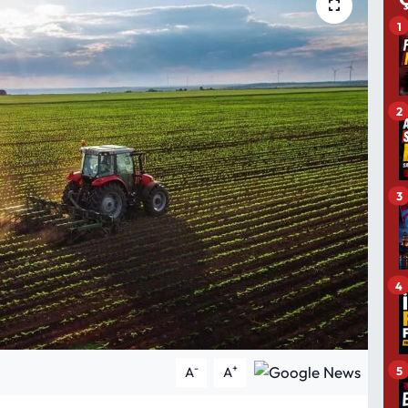
1
2
3
4
-
+
5
A
A