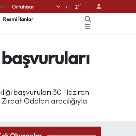
66
°
Ortahisar
21
05
Resmi İlanlar
18
22
54
 başvuruları
%11
ikliği başvuruları 30 Haziran
 Ziraat Odaları aracılığıyla
Çok Okunanlar