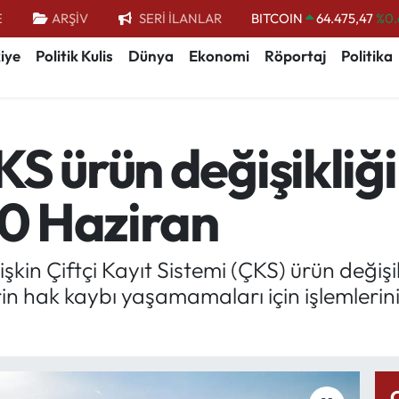
BITCOIN
64.475,47
%0.
E
ARŞİV
SERİ İLANLAR
DOLAR
47,5971
%0.
iye
Politik Kulis
Dünya
Ekonomi
Röportaj
Politika
EURO
55,1336
%0.
STERLİN
64,2534
%0.
GRAM ALTIN
6527.85
%0.
S ürün değişikliği
BİST100
13.703
30 Haziran
işkin Çiftçi Kayıt Sistemi (ÇKS) ürün değiş
in hak kaybı yaşamamaları için işlemlerini