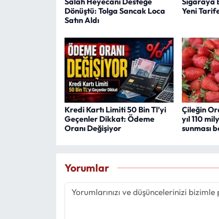
Salah Heyecanı Desteğe
Sigaraya 
Dönüştü: Tolga Sancak Loca
Yeni Tarif
Satın Aldı
Kredi Kartı Limiti 50 Bin Tl’yi
Çileğin O
Geçenler Dikkat: Ödeme
yıl 110 mil
Oranı Değişiyor
sunması b
Yorumlar