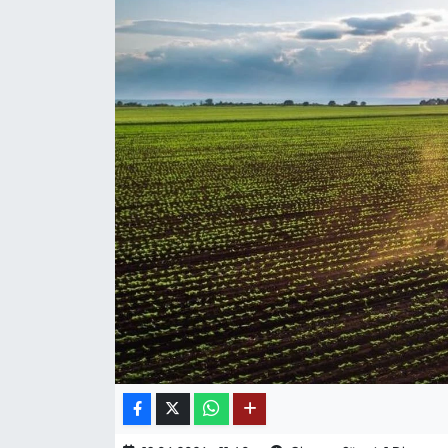
Mektup Galeri
Röportaj
Manşet
Köşe Yazıları
Karikatür Galeri
BIK
ASTROLOJİ
Spor Yazıları
Mektup Galeri