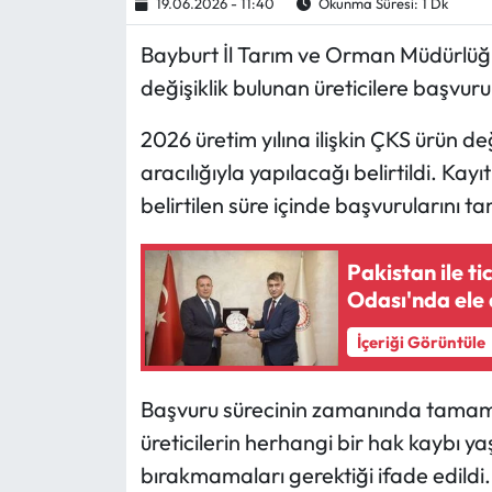
19.06.2026 - 11:40
Okunma Süresi: 1 Dk
Ekonomi
Bayburt İl Tarım ve Orman Müdürlüğü, 
değişiklik bulunan üreticilere başvur
Sağlık
2026 üretim yılına ilişkin ÇKS ürün de
Turizm
aracılığıyla yapılacağı belirtildi. Kayı
belirtilen süre içinde başvurularını 
Teknoloji
Pakistan ile ti
Odası'nda ele 
İçeriği Görüntüle
Başvuru sürecinin zamanında tamaml
üreticilerin herhangi bir hak kaybı y
bırakmamaları gerektiği ifade edildi.