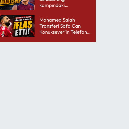
kampındaki
performansıyla şaşırttı
Mohamed Salah
Transferi Safa Can
Konuksever’in Telefon
Şarjını Bitirdi