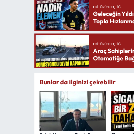
EDITÖRÜN SEÇTIĞI
Geleceğin Yıldı
Topla Hızlanma
EDITÖRÜN SEÇTIĞI
Araç Sahipleri
Otomatiğe Bağ
Bunlar da ilginizi çekebilir