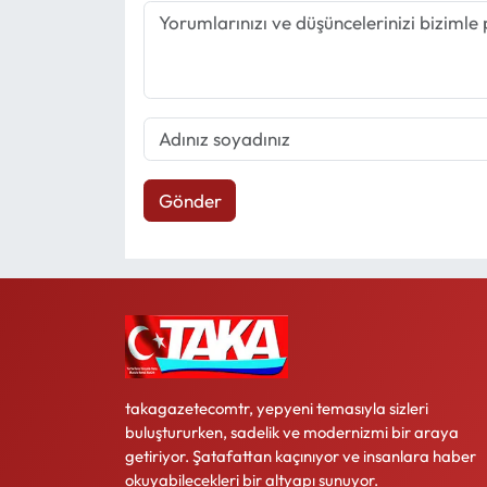
Gönder
takagazetecomtr, yepyeni temasıyla sizleri
buluştururken, sadelik ve modernizmi bir araya
getiriyor. Şatafattan kaçınıyor ve insanlara haber
okuyabilecekleri bir altyapı sunuyor.