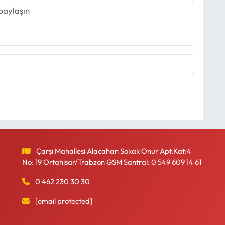
Çarşı Mahallesi Alacahan Sokak Onur Apt.Kat:4
No: 19 Ortahisar/Trabzon GSM Santral: 0 549 609 14 61
0 462 230 30 30
[email protected]