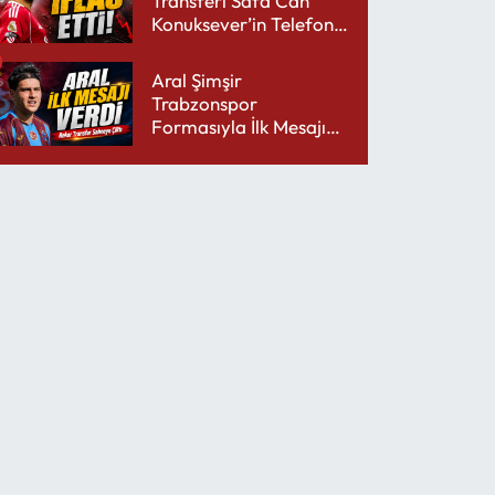
Transferi Safa Can
Konuksever’in Telefon
Şarjını Bitirdi
Aral Şimşir
Trabzonspor
Formasıyla İlk Mesajını
Udinese’ye Verdi