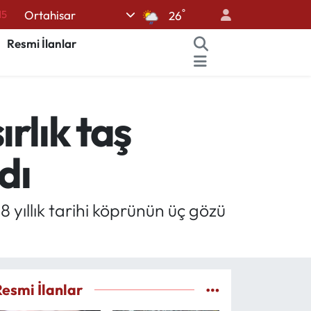
15
°
Ortahisar
26
18
Resmi İlanlar
32
38
ırlık taş
0
14
dı
8 yıllık tarihi köprünün üç gözü
Resmi İlanlar