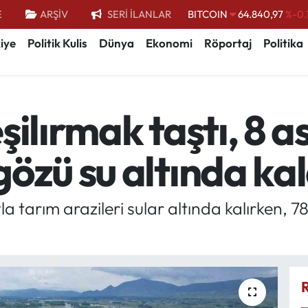
BITCOIN
64.840,97
%-0.
E
ARŞİV
SERİ İLANLAR
DOLAR
47,7436
%0.
iye
Politik Kulis
Dünya
Ekonomi
Röportaj
Politika
EURO
55,2510
%0.
STERLİN
64,4811
%0.
ilırmak taştı, 8 as
GRAM ALTIN
6660.55
%
BİST100
13.779
%-
özü su altında kal
a tarım arazileri sular altında kalırken, 78