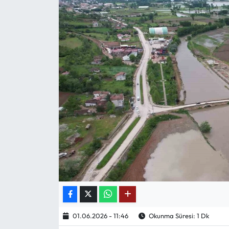
Mektup Galeri
Röportaj
Manşet
Köşe Yazıları
Karikatür Galeri
BIK
ASTROLOJİ
Spor Yazıları
01.06.2026 - 11:46
Okunma Süresi: 1 Dk
Mektup Galeri