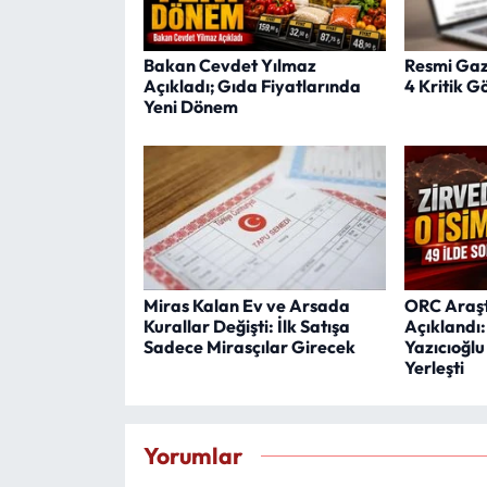
Bakan Cevdet Yılmaz
Resmi Gaz
Açıkladı; Gıda Fiyatlarında
4 Kritik 
Yeni Dönem
Miras Kalan Ev ve Arsada
ORC Araşt
Kurallar Değişti: İlk Satışa
Açıklandı
Sadece Mirasçılar Girecek
Yazıcıoğlu
Yerleşti
Yorumlar