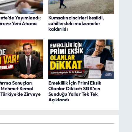
ete’de Yayımlandı:
Kumsalın zincirleri kesildi,
Göreve Yeni Atama
sahillerdeki malzemeler
kaldırıldı
ırma Sonuçları
Emeklilik İçin Primi Eksik
: Mehmet Kemal
Olanlar Dikkat: SGK’nın
 Türkiye’de Zirveye
Sunduğu Yollar Tek Tek
Açıklandı