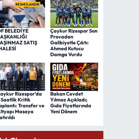
RESMİ İLANDIR
F BELEDİYE
Çaykur Rizespor Son
AŞKANLIĞI
Provadan
AŞINMAZ SATIŞ
Galibiyetle Çıktı:
HALESİ
Ahmed Kutucu
Damga Vurdu
aykur Rizespor’da
Bakan Cevdet
 Saatlik Kritik
Yılmaz Açıkladı;
oplantı: Transfer ve
Gıda Fiyatlarında
ltyapı Masaya
Yeni Dönem
atırıldı