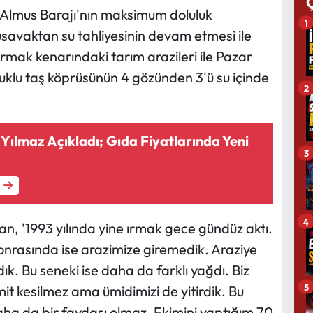
e Almus Barajı'nın maksimum doluluk
1
savaktan su tahliyesinin devam etmesi ile
rmak kenarındaki tarım arazileri ile Pazar
lçuklu taş köprüsünün 4 gözünden 3'ü su içinde
2
ılmaz Açıkladı; Gıda Fiyatlarında Yeni
3
4
n, '1993 yılında yine ırmak gece gündüz aktı.
onrasında ise arazimize giremedik. Araziye
k. Bu seneki ise daha da farklı yağdı. Biz
5
it kesilmez ama ümidimizi de yitirdik. Bu
ha da bir faydası olmaz. Ekimini yaptığım 70