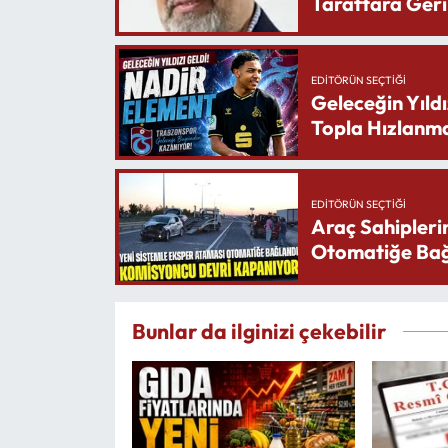
Taraftara Geri
EDITÖRÜN SEÇTIĞI
Geleceğin Yıldı
Topla Hızlanma
EDITÖRÜN SEÇTIĞI
Araç Sahipleri
Otomatiğe Bağ
Bunlar da ilginizi çekebilir