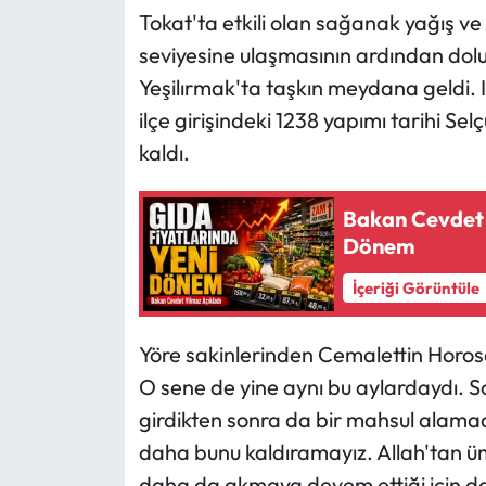
Tokat'ta etkili olan sağanak yağış v
Ekonomi
seviyesine ulaşmasının ardından dolu
Yeşilırmak'ta taşkın meydana geldi. I
Sağlık
ilçe girişindeki 1238 yapımı tarihi Se
kaldı.
Turizm
Teknoloji
Bakan Cevdet Y
Dönem
İçeriği Görüntüle
Yöre sakinlerinden Cemalettin Horosa
O sene de yine aynı bu aylardaydı. S
girdikten sonra da bir mahsul alamadı
daha bunu kaldıramayız. Allah'tan üm
daha da akmaya devem ettiği için da