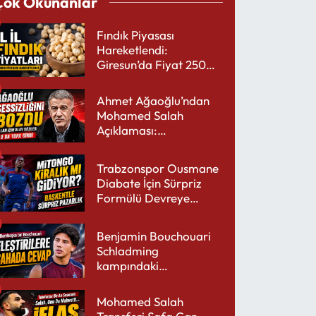
Çok Okunanlar
Fındık Piyasası
Hareketlendi:
Giresun’da Fiyat 250
TL’yi Gördü
Ahmet Ağaoğlu’ndan
Mohamed Salah
Açıklaması:
Trabzonspor’a Çok
Yakışır
Trabzonspor Ousmane
Diabate İçin Sürpriz
Formülü Devreye
Sokuyor
Benjamin Bouchouari
Schladming
kampındaki
performansıyla şaşırttı
Mohamed Salah