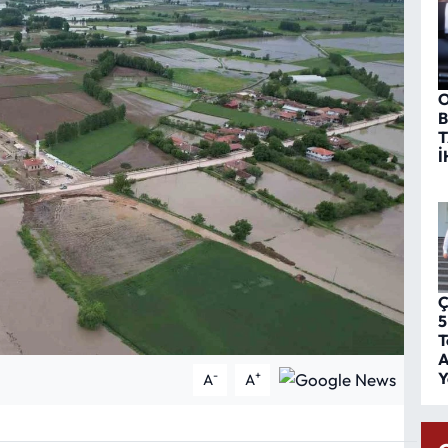
O
B
T
İ
Ç
5
T
A
Y
-
+
A
A