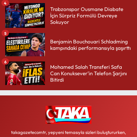
4
Trabzonspor Ousmane Diabate
İçin Sürpriz Formülü Devreye
Sokuyor
5
Benjamin Bouchouari Schladming
kampındaki performansıyla şaşırttı
6
Mohamed Salah Transferi Safa
Can Konuksever’in Telefon Şarjını
Bitirdi
takagazetecomtr, yepyeni temasıyla sizleri buluştururken,