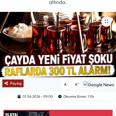
altında.
Mektup Galeri
Röportaj
Manşet
Köşe Yazıları
Karikatür Galeri
BIK
Paylaş
-
+
A
A
ASTROLOJİ
01.06.2026 - 09:00
Okunma Süresi: 1 Dk
Spor Yazıları
Mektup Galeri