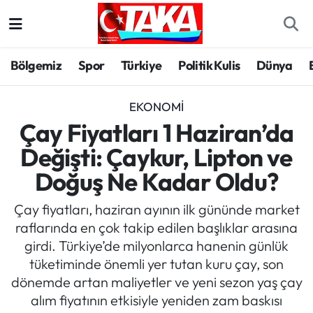
Bölgemiz
Trabzon Nöbetçi Eczaneler
Bölgemiz
Spor
Türkiye
Politik Kulis
Dünya
Spor
Trabzon Hava Durumu
EKONOMI
Türkiye
Trabzon Trafik Yoğunluk Haritası
Çay Fiyatları 1 Haziran’da
Değişti: Çaykur, Lipton ve
Kültür/Sanat
Süper Lig Puan Durumu ve Fikstür
Doğuş Ne Kadar Oldu?
Politika
Tüm Manşetler
Çay fiyatları, haziran ayının ilk gününde market
raflarında en çok takip edilen başlıklar arasına
Politik Kulis
Son Dakika Haberleri
girdi. Türkiye’de milyonlarca hanenin günlük
tüketiminde önemli yer tutan kuru çay, son
Dünya
Haber Arşivi
dönemde artan maliyetler ve yeni sezon yaş çay
alım fiyatının etkisiyle yeniden zam baskısı
Magazin