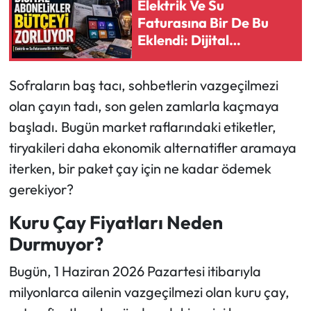
Elektrik Ve Su
Faturasına Bir De Bu
Ekonomi
Eklendi: Dijital
Abonelikler Bütçeyi
Sağlık
Zorluyor
Sofraların baş tacı, sohbetlerin vazgeçilmezi
Turizm
olan çayın tadı, son gelen zamlarla kaçmaya
başladı. Bugün market raflarındaki etiketler,
Teknoloji
tiryakileri daha ekonomik alternatifler aramaya
iterken, bir paket çay için ne kadar ödemek
gerekiyor?
Kuru Çay Fiyatları Neden
Durmuyor?
Bugün, 1 Haziran 2026 Pazartesi itibarıyla
milyonlarca ailenin vazgeçilmezi olan kuru çay,