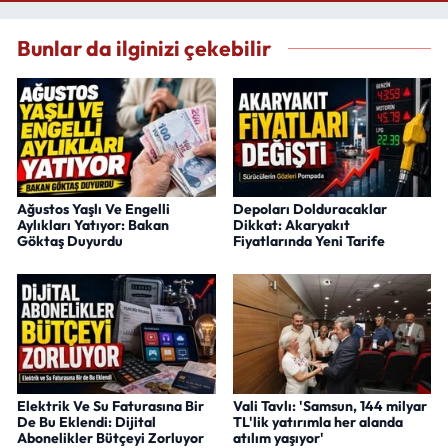
Bunlar da ilginizi çekebilir
Ağustos Yaşlı Ve Engelli
Depoları Dolduracaklar
Aylıkları Yatıyor: Bakan
Dikkat: Akaryakıt
Göktaş Duyurdu
Fiyatlarında Yeni Tarife
Elektrik Ve Su Faturasına Bir
Vali Tavlı: 'Samsun, 144 milyar
De Bu Eklendi: Dijital
TL'lik yatırımla her alanda
Abonelikler Bütçeyi Zorluyor
atılım yaşıyor'