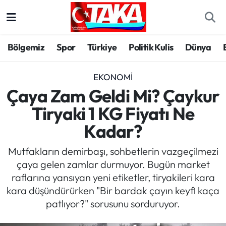
Bölgemiz
Trabzon Nöbetçi Eczaneler
Bölgemiz
Spor
Türkiye
Politik Kulis
Dünya
Spor
Trabzon Hava Durumu
EKONOMI
Türkiye
Trabzon Trafik Yoğunluk Haritası
Çaya Zam Geldi Mi? Çaykur
Tiryaki 1 KG Fiyatı Ne
Kültür/Sanat
Süper Lig Puan Durumu ve Fikstür
Kadar?
Politika
Tüm Manşetler
Mutfakların demirbaşı, sohbetlerin vazgeçilmezi
çaya gelen zamlar durmuyor. Bugün market
Politik Kulis
Son Dakika Haberleri
raflarına yansıyan yeni etiketler, tiryakileri kara
kara düşündürürken "Bir bardak çayın keyfi kaça
Dünya
Haber Arşivi
patlıyor?" sorusunu sorduruyor.
Magazin