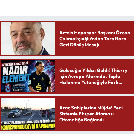
Artvin Hopaspor Başkanı Özcan
Çakmakçıoğlu’ndan Taraftara
Geri Dönüş Mesajı
Geleceğin Yıldızı Geldi! Thierry
İçin Avrupa Alarmda. Topla
Hızlanma Yeteneğiyle Fark
Yaratıyor
Araç Sahiplerine Müjde! Yeni
Sistemle Eksper Ataması
Otomatiğe Bağlandı