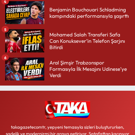
4
Benjamin Bouchouari Schladming
kampındaki performansıyla şaşırttı
5
Mohamed Salah Transferi Safa
Can Konuksever’in Telefon Şarjını
Bitirdi
6
Aral Şimşir Trabzonspor
Formasıyla İlk Mesajını Udinese’ye
Verdi
takagazetecomtr, yepyeni temasıyla sizleri buluştururken,
sadelik ve modernizmi bir araya getiriyor. Şatafattan kaçınıyor