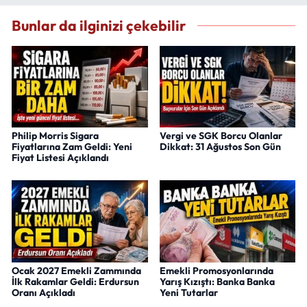
Bunlar da ilginizi çekebilir
Philip Morris Sigara
Vergi ve SGK Borcu Olanlar
Fiyatlarına Zam Geldi: Yeni
Dikkat: 31 Ağustos Son Gün
Fiyat Listesi Açıklandı
Ocak 2027 Emekli Zammında
Emekli Promosyonlarında
İlk Rakamlar Geldi: Erdursun
Yarış Kızıştı: Banka Banka
Oranı Açıkladı
Yeni Tutarlar