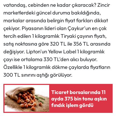
vatandaş, cebinden ne kadar çıkaracak? Zincir
marketlerdeki güncel duruma bakıldığında,
markalar arasında belirgin fiyat farkları dikkat
çekiyor. Piyasanın lideri olan Çaykur'un en çok
tercih edilen 1 kilogramlık Tiryaki çayının fiyatı,
satış noktasına göre 320 TL ile 356 TL arasında
değişiyor. Lipton'un Yellow Label 1 kilogramlık
çayı ise ortalama 330 TL'den alıcı buluyor.
Özellikle 1 kilogramlık dökme çaylarda fiyatların
300 TL sınırını aştığı görülüyor.
Ticaret borsalarında 11
ayda 375 bin tonu aşkın
fındık işlem gördü