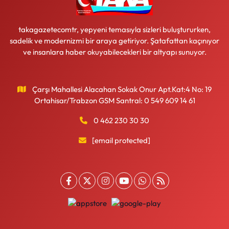
takagazetecomtr, yepyeni temasıyla sizleri buluştururken,
sadelik ve modernizmi bir araya getiriyor. Şatafattan kaçınıyor
ve insanlara haber okuyabilecekleri bir altyapı sunuyor.
Çarşı Mahallesi Alacahan Sokak Onur Apt.Kat:4 No: 19
Ortahisar/Trabzon GSM Santral: 0 549 609 14 61
0 462 230 30 30
[email protected]