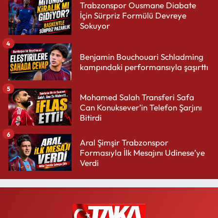
Trabzonspor Ousmane Diabate
İçin Sürpriz Formülü Devreye
Sokuyor
4
Benjamin Bouchouari Schladming
kampındaki performansıyla şaşırttı
5
Mohamed Salah Transferi Safa
Can Konuksever’in Telefon Şarjını
Bitirdi
6
Aral Şimşir Trabzonspor
Formasıyla İlk Mesajını Udinese’ye
Verdi