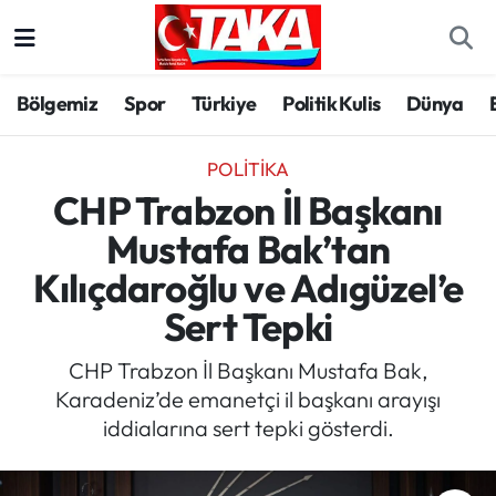
Bölgemiz
Trabzon Nöbetçi Eczaneler
Bölgemiz
Spor
Türkiye
Politik Kulis
Dünya
Spor
Trabzon Hava Durumu
POLITIKA
Türkiye
Trabzon Trafik Yoğunluk Haritası
CHP Trabzon İl Başkanı
Mustafa Bak’tan
Kültür/Sanat
Süper Lig Puan Durumu ve Fikstür
Kılıçdaroğlu ve Adıgüzel’e
Politika
Tüm Manşetler
Sert Tepki
Politik Kulis
Son Dakika Haberleri
CHP Trabzon İl Başkanı Mustafa Bak,
Karadeniz’de emanetçi il başkanı arayışı
Dünya
Haber Arşivi
iddialarına sert tepki gösterdi.
Magazin