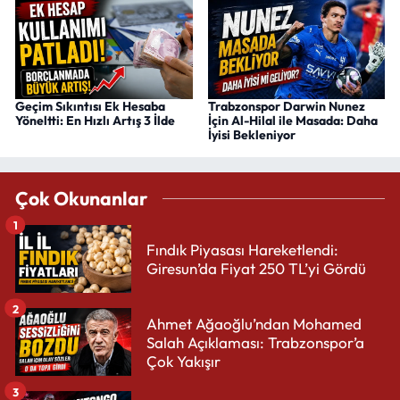
Geçim Sıkıntısı Ek Hesaba
Trabzonspor Darwin Nunez
Yöneltti: En Hızlı Artış 3 İlde
İçin Al-Hilal ile Masada: Daha
İyisi Bekleniyor
Çok Okunanlar
1
Fındık Piyasası Hareketlendi:
Giresun’da Fiyat 250 TL’yi Gördü
2
Ahmet Ağaoğlu’ndan Mohamed
Salah Açıklaması: Trabzonspor’a
Çok Yakışır
3