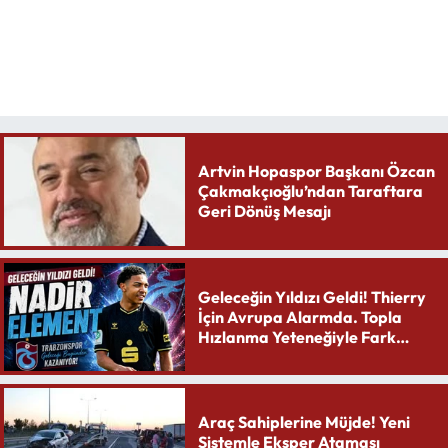
Artvin Hopaspor Başkanı Özcan
Çakmakçıoğlu’ndan Taraftara
Geri Dönüş Mesajı
Geleceğin Yıldızı Geldi! Thierry
İçin Avrupa Alarmda. Topla
Hızlanma Yeteneğiyle Fark
Yaratıyor
Araç Sahiplerine Müjde! Yeni
Sistemle Eksper Ataması