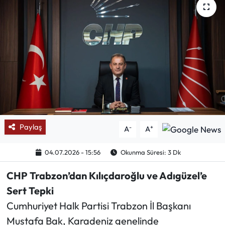
Mektup Galeri
Röportaj
Manşet
Köşe Yazıları
Karikatür Galeri
Paylaş
-
+
A
A
BIK
04.07.2026 - 15:56
Okunma Süresi: 3 Dk
ASTROLOJİ
CHP Trabzon’dan Kılıçdaroğlu ve Adıgüzel’e
Sert Tepki
Spor Yazıları
Cumhuriyet Halk Partisi Trabzon İl Başkanı
Mustafa Bak, Karadeniz genelinde
Mektup Galeri