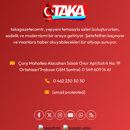
takagazetecomtr, yepyeni temasıyla sizleri buluştururken,
sadelik ve modernizmi bir araya getiriyor. Şatafattan kaçınıyor
ve insanlara haber okuyabilecekleri bir altyapı sunuyor.
Çarşı Mahallesi Alacahan Sokak Onur Apt.Kat:4 No: 19
Ortahisar/Trabzon GSM Santral: 0 549 609 14 61
0 462 230 30 30
[email protected]