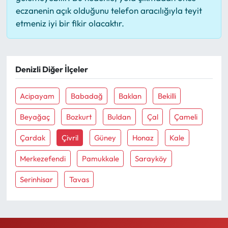
eczanenin açık olduğunu telefon aracılığıyla teyit
etmeniz iyi bir fikir olacaktır.
Denizli Diğer İlçeler
Acipayam
Babadağ
Baklan
Bekilli
Beyağaç
Bozkurt
Buldan
Çal
Çameli
Çardak
Çivril
Güney
Honaz
Kale
Merkezefendi
Pamukkale
Sarayköy
Serinhisar
Tavas