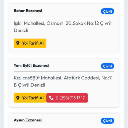
Mektup Galeri
Bahar Eczanesi
Çivril
Işıklı Mahallesi, Osmanlı 20.Sokak No:12 Çivril
Röportaj
Denizli
Manşet
Yol Tarifi Al
Köşe Yazıları
Yenı Eylül Eczanesi
Çivril
Karikatür Galeri
Kızılcasöğüt Mahallesi, Atatürk Caddesi, No:7
BIK
B Çivril Denizli
ASTROLOJİ
Yol Tarifi Al
0 (258) 713 17 17
Spor Yazıları
Aysun Eczanesi
Çivril
Mektup Galeri