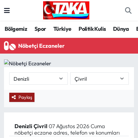
Bölgemiz
Trabzon Nöbetçi Eczaneler
Bölgemiz
Spor
Türkiye
Politik Kulis
Dünya
Spor
Trabzon Hava Durumu
Nöbetçi Eczaneler
Türkiye
Trabzon Trafik Yoğunluk Haritası
Kültür/Sanat
Süper Lig Puan Durumu ve Fikstür
Politika
Tüm Manşetler
Paylaş
Politik Kulis
Son Dakika Haberleri
Dünya
Haber Arşivi
Denizli
Çivril
07 Ağustos 2026 Cuma
nöbetçi eczane adres, telefon ve konumları
Magazin