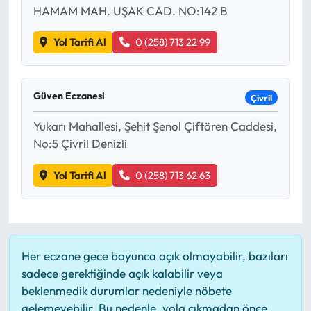
HAMAM MAH. UŞAK CAD. NO:142 B
Ekonomi
Yol Tarifi Al
0 (258) 713 22 99
Sağlık
Güven Eczanesi
Çivril
Turizm
Yukarı Mahallesi, Şehit Şenol Çiftören Caddesi,
Teknoloji
No:5 Çivril Denizli
Yol Tarifi Al
0 (258) 713 62 63
Her eczane gece boyunca açık olmayabilir, bazıları
sadece gerektiğinde açık kalabilir veya
beklenmedik durumlar nedeniyle nöbete
gelemeyebilir. Bu nedenle, yola çıkmadan önce