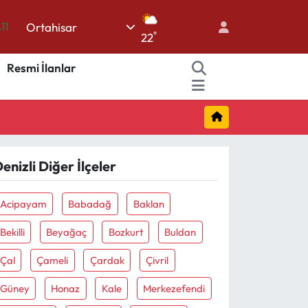
.11
Ortahisar
18
°
22
32
Resmi İlanlar
38
03
14
enizli Diğer İlçeler
Acipayam
Babadağ
Baklan
Bekilli
Beyağaç
Bozkurt
Buldan
Çal
Çameli
Çardak
Çivril
Güney
Honaz
Kale
Merkezefendi