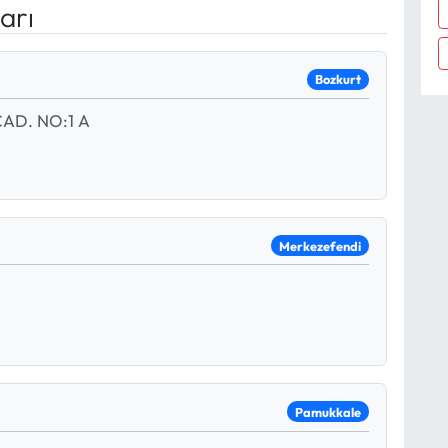
arı
Bozkurt
AD. NO:1 A
Merkezefendi
Pamukkale