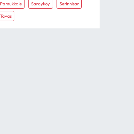
Pamukkale
Sarayköy
Serinhisar
Tavas