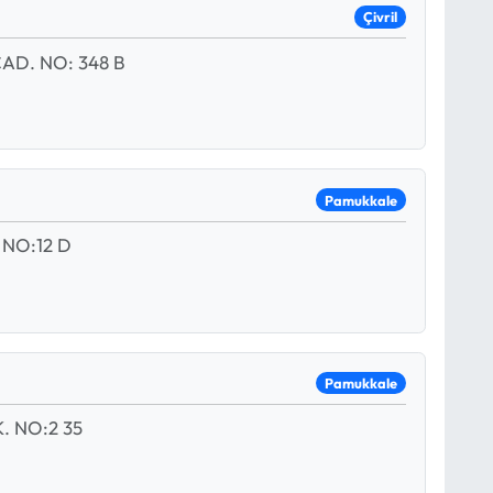
Çivril
D. NO: 348 B
Pamukkale
NO:12 D
Pamukkale
. NO:2 35