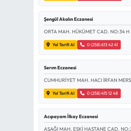
Şengül Akalın Eczanesi
ORTA MAH. HÜKÜMET CAD. NO:34 H
Yol Tarifi Al
0 (258) 613 42 41
Serım Eczanesi
CUMHURİYET MAH. HACI İRFAN MERS
Yol Tarifi Al
0 (258) 415 12 48
Acıpayam İlkay Eczanesi
AŞAĞI MAH. ESKİ HASTANE CAD. NO: