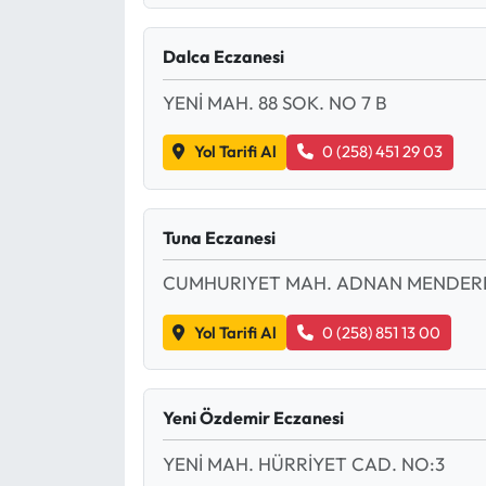
Dalca Eczanesi
YENİ MAH. 88 SOK. NO 7 B
Yol Tarifi Al
0 (258) 451 29 03
Tuna Eczanesi
CUMHURIYET MAH. ADNAN MENDERE
Yol Tarifi Al
0 (258) 851 13 00
Yeni Özdemir Eczanesi
YENİ MAH. HÜRRİYET CAD. NO:3