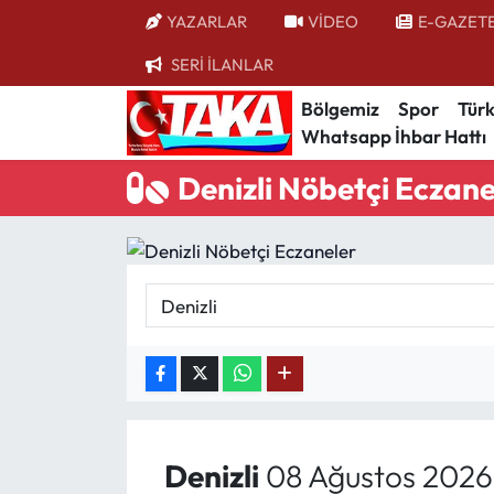
YAZARLAR
VİDEO
E-GAZET
SERİ İLANLAR
Bölgemiz
Trabzon Nöbetçi Eczaneler
Bölgemiz
Spor
Türk
Whatsapp İhbar Hattı
Spor
Trabzon Hava Durumu
Denizli Nöbetçi Eczane
Türkiye
Trabzon Trafik Yoğunluk Haritası
Kültür/Sanat
Süper Lig Puan Durumu ve Fikstür
Politika
Tüm Manşetler
Politik Kulis
Son Dakika Haberleri
Dünya
Haber Arşivi
Denizli
08 Ağustos 2026
Magazin