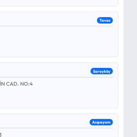
Tavas
Sarayköy
İN CAD. NO:4
Acıpayam
3