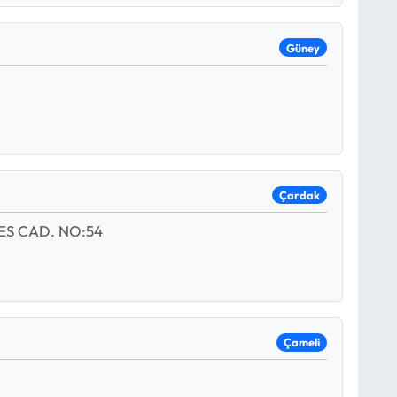
Güney
Çardak
S CAD. NO:54
Çameli