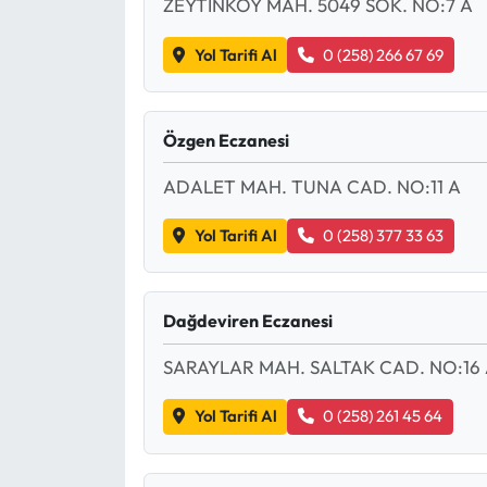
ZEYTİNKÖY MAH. 5049 SOK. NO:7 A
Ekonomi
Yol Tarifi Al
0 (258) 266 67 69
Sağlık
Özgen Eczanesi
Turizm
ADALET MAH. TUNA CAD. NO:11 A
Teknoloji
Yol Tarifi Al
0 (258) 377 33 63
Dağdeviren Eczanesi
SARAYLAR MAH. SALTAK CAD. NO:16
Yol Tarifi Al
0 (258) 261 45 64