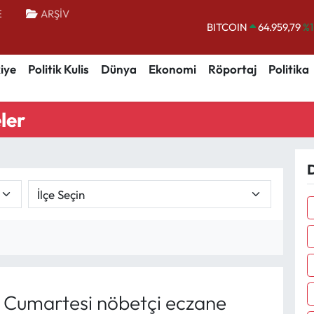
BITCOIN
64.959,79
%1
E
ARŞİV
DOLAR
47,7436
%0.
EURO
55,2510
%0.
iye
Politik Kulis
Dünya
Ekonomi
Röportaj
Politika
STERLİN
64,4811
%0.
GRAM ALTIN
6660.55
%0.
ler
BİST100
13.779
%-
D
 Cumartesi nöbetçi eczane