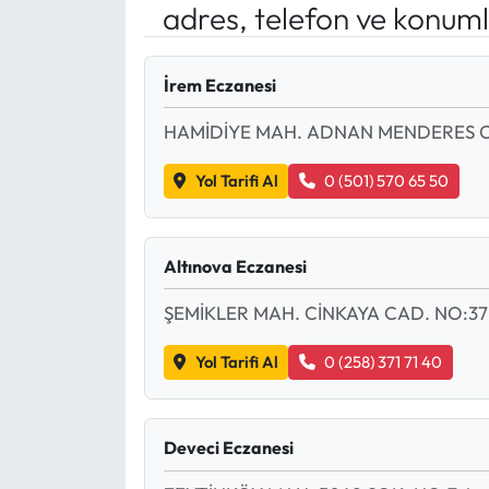
adres, telefon ve konuml
Mektup Galeri
İrem Eczanesi
Röportaj
HAMİDİYE MAH. ADNAN MENDERES C
Manşet
Yol Tarifi Al
0 (501) 570 65 50
Köşe Yazıları
Karikatür Galeri
Altınova Eczanesi
ŞEMİKLER MAH. CİNKAYA CAD. NO:37
BIK
Yol Tarifi Al
0 (258) 371 71 40
ASTROLOJİ
Spor Yazıları
Deveci Eczanesi
Mektup Galeri