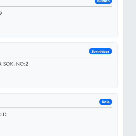
Buldan
9
Serinhisar
 SOK. NO:2
Kale
0 D