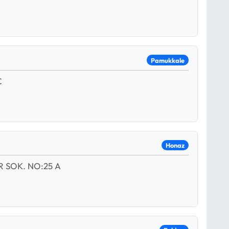
Pamukkale
C
Honaz
 SOK. NO:25 A