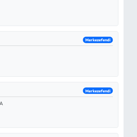
Merkezefendi
Merkezefendi
 A