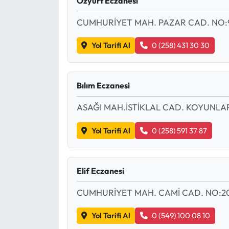
Özyurt Eczanesi
CUMHURİYET MAH. PAZAR CAD. NO:
Yol Tarifi Al
0 (258) 431 30 30
Bılım Eczanesi
ASAĞI MAH.İSTİKLAL CAD. KOYUNLAR
Yol Tarifi Al
0 (258) 591 37 87
Elif Eczanesi
CUMHURİYET MAH. CAMİ CAD. NO:2
Yol Tarifi Al
0 (549) 100 08 10