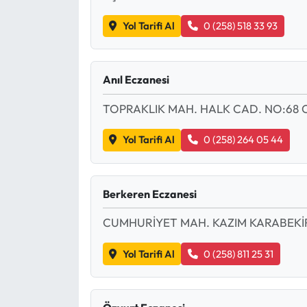
Yol Tarifi Al
0 (258) 518 33 93
Anıl Eczanesi
TOPRAKLIK MAH. HALK CAD. NO:68 
Yol Tarifi Al
0 (258) 264 05 44
Berkeren Eczanesi
CUMHURİYET MAH. KAZIM KARABEKİR
Yol Tarifi Al
0 (258) 811 25 31