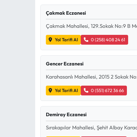
Mektup Galeri
Çakmak Eczanesi
Çakmak Mahallesi, 129.Sokak No:9 B Me
Röportaj
Yol Tarifi Al
0 (258) 408 24 61
Manşet
Köşe Yazıları
Gencer Eczanesi
Karikatür Galeri
Karahasanlı Mahallesi, 2015 2 Sokak No:
BIK
Yol Tarifi Al
0 (551) 672 36 66
ASTROLOJİ
Demiray Eczanesi
Spor Yazıları
Sırakapılar Mahallesi, Şehit Albay Kar
Mektup Galeri