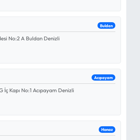
Buldan
esi No:2 A Buldan Denizli
Acıpayam
G İç Kapı No:1 Acıpayam Denizli
Honaz