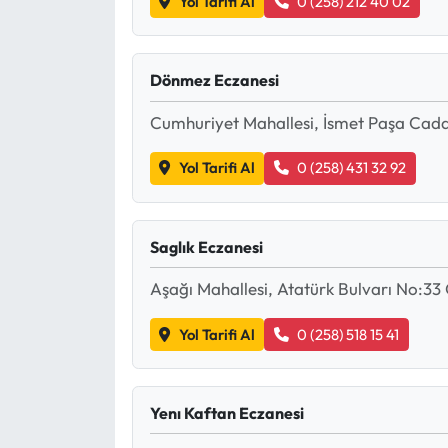
Yol Tarifi Al
0 (258) 212 40 02
Dönmez Eczanesi
Cumhuriyet Mahallesi, İsmet Paşa Cadd
Yol Tarifi Al
0 (258) 431 32 92
Saglık Eczanesi
Aşağı Mahallesi, Atatürk Bulvarı No:33 
Yol Tarifi Al
0 (258) 518 15 41
Yenı Kaftan Eczanesi