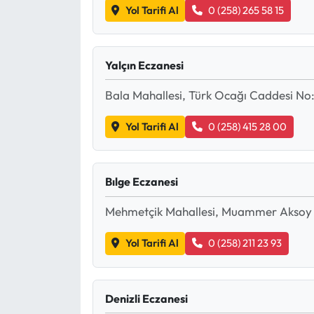
Yol Tarifi Al
0 (258) 265 58 15
Ekonomi
Yalçın Eczanesi
Sağlık
Bala Mahallesi, Türk Ocağı Caddesi No:
Turizm
Yol Tarifi Al
0 (258) 415 28 00
Teknoloji
Bılge Eczanesi
Mehmetçik Mahallesi, Muammer Aksoy 
Yol Tarifi Al
0 (258) 211 23 93
Denizli Eczanesi