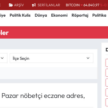
E
ARŞİV
SERİ İLANLAR
DOLAR
47,7436
%0.
iye
Politik Kulis
Dünya
Ekonomi
Röportaj
Politika
EURO
55,2510
%0.
STERLİN
64,4811
%0.
ler
GRAM ALTIN
6660.55
%
BİST100
13.779
%-
D
Pazar nöbetçi eczane adres,