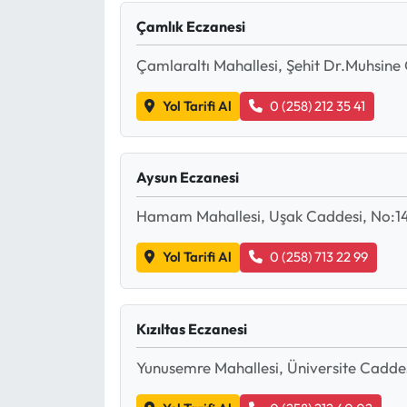
Çamlık Eczanesi
Çamlaraltı Mahallesi, Şehit Dr.Muhsin
Yol Tarifi Al
0 (258) 212 35 41
Aysun Eczanesi
Hamam Mahallesi, Uşak Caddesi, No:142
Yol Tarifi Al
0 (258) 713 22 99
Kızıltas Eczanesi
Yunusemre Mahallesi, Üniversite Caddes