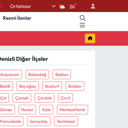
°
Ortahisar
26
18
Resmi İlanlar
32
38
0
14
enizli Diğer İlçeler
Acipayam
Babadağ
Baklan
Bekilli
Beyağaç
Bozkurt
Buldan
Çal
Çameli
Çardak
Çivril
Güney
Honaz
Kale
Merkezefendi
Pamukkale
Sarayköy
Serinhisar