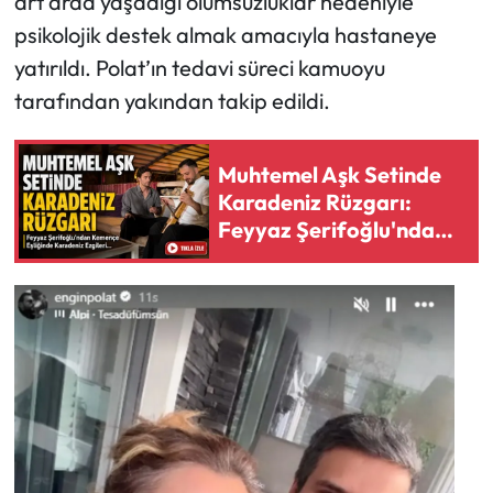
art arda yaşadığı olumsuzluklar nedeniyle
psikolojik destek almak amacıyla hastaneye
yatırıldı. Polat’ın tedavi süreci kamuoyu
tarafından yakından takip edildi.
Muhtemel Aşk Setinde
Karadeniz Rüzgarı:
Feyyaz Şerifoğlu'ndan
Kemençe Eşliğinde
Karadeniz Ezgileri...