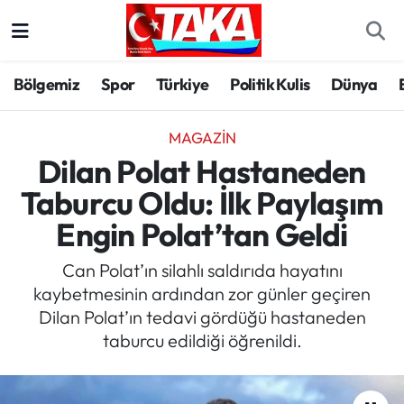
Bölgemiz
Trabzon Nöbetçi Eczaneler
Bölgemiz
Spor
Türkiye
Politik Kulis
Dünya
Spor
Trabzon Hava Durumu
MAGAZIN
Türkiye
Trabzon Trafik Yoğunluk Haritası
Dilan Polat Hastaneden
Taburcu Oldu: İlk Paylaşım
Kültür/Sanat
Süper Lig Puan Durumu ve Fikstür
Engin Polat’tan Geldi
Politika
Tüm Manşetler
Can Polat’ın silahlı saldırıda hayatını
kaybetmesinin ardından zor günler geçiren
Politik Kulis
Son Dakika Haberleri
Dilan Polat’ın tedavi gördüğü hastaneden
taburcu edildiği öğrenildi.
Dünya
Haber Arşivi
Magazin