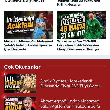
TAŞINMAZ SATIŞ İHALESİ
Yenilgisi Sonrası Tekke’den
Kritik Mesajlar
Metehan Mimaroğlu Mohamed
Trabzonspor’un 31 Gollük
Salah’ı Anlattı: Beklediğimizin
Forvetine Fatih Tekke’den
Çok Üzerinde
Onay: Görüşmeler Başlıyor
Çok Okunanlar
1
Fındık Piyasası Hareketlendi:
Giresun’da Fiyat 250 TL’yi Gördü
2
Ahmet Ağaoğlu’ndan Mohamed
Salah Açıklaması: Trabzonspor’a