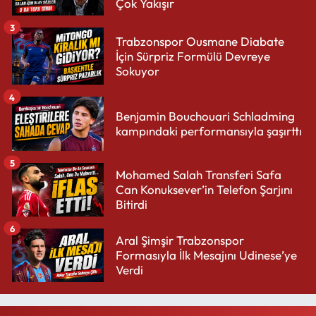
Çok Yakışır
3
Trabzonspor Ousmane Diabate
İçin Sürpriz Formülü Devreye
Sokuyor
4
Benjamin Bouchouari Schladming
kampındaki performansıyla şaşırttı
5
Mohamed Salah Transferi Safa
Can Konuksever’in Telefon Şarjını
Bitirdi
6
Aral Şimşir Trabzonspor
Formasıyla İlk Mesajını Udinese’ye
Verdi