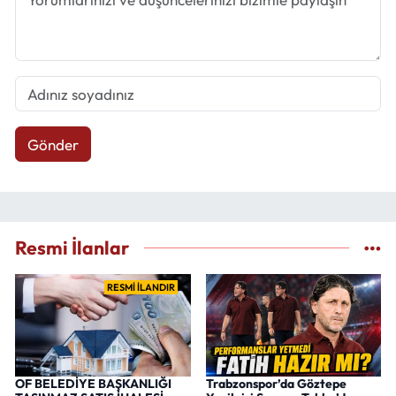
Gönder
Resmi İlanlar
RESMİ İLANDIR
OF BELEDİYE BAŞKANLIĞI
Trabzonspor’da Göztepe