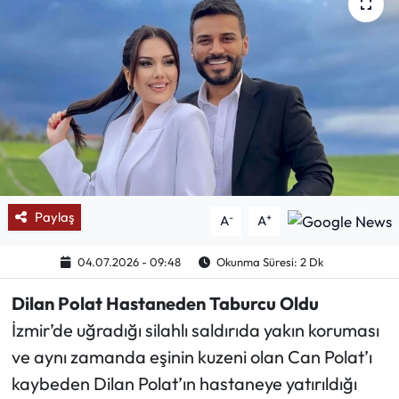
Mektup Galeri
Röportaj
Manşet
Köşe Yazıları
Karikatür Galeri
Paylaş
-
+
A
A
BIK
04.07.2026 - 09:48
Okunma Süresi: 2 Dk
Dilan Polat Hastaneden Taburcu Oldu
ASTROLOJİ
İzmir’de uğradığı silahlı saldırıda yakın koruması
Spor Yazıları
ve aynı zamanda eşinin kuzeni olan Can Polat’ı
kaybeden Dilan Polat’ın hastaneye yatırıldığı
Mektup Galeri