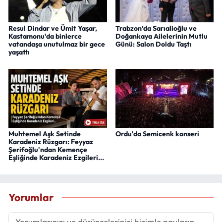
Resul Dindar ve Ümit Yaşar,
Trabzon’da Sarıalioğlu ve
Kastamonu'da binlerce
Doğankaya Ailelerinin Mutlu
vatandaşa unutulmaz bir gece
Günü: Salon Doldu Taştı
yaşattı
Muhtemel Aşk Setinde
Ordu'da Semicenk konseri
Karadeniz Rüzgarı: Feyyaz
Şerifoğlu'ndan Kemençe
Eşliğinde Karadeniz Ezgileri...
Yorumlar