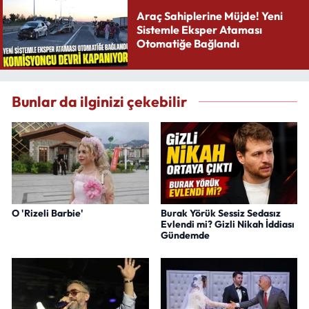
Araç Sahiplerine Müjde! Yeni
Sistemle Eksper Ataması
Otomatiğe Bağlandı
Bunlar da ilginizi çekebilir
O 'Rizeli Barbie'
Burak Yörük Sessiz Sedasız
Evlendi mi? Gizli Nikah İddiası
Gündemde