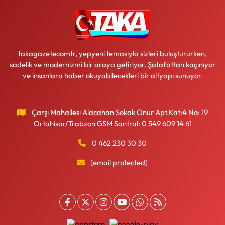
takagazetecomtr, yepyeni temasıyla sizleri buluştururken,
sadelik ve modernizmi bir araya getiriyor. Şatafattan kaçınıyor
ve insanlara haber okuyabilecekleri bir altyapı sunuyor.
Çarşı Mahallesi Alacahan Sokak Onur Apt.Kat:4 No: 19
Ortahisar/Trabzon GSM Santral: 0 549 609 14 61
0 462 230 30 30
[email protected]