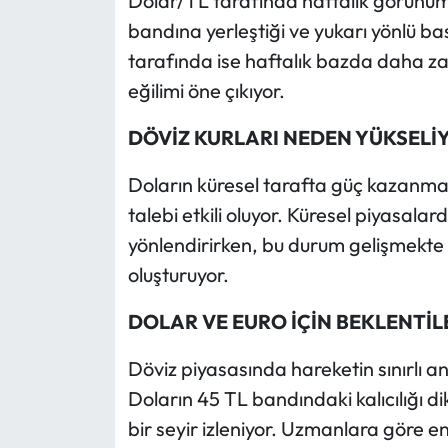
Dolar/TL tarafında haftalık görünüm s
bandına yerleştiği ve yukarı yönlü ba
tarafında ise haftalık bazda daha zayı
eğilimi öne çıkıyor.
DÖVİZ KURLARI NEDEN YÜKSELİ
Doların küresel tarafta güç kazanmas
talebi etkili oluyor. Küresel piyasalar
yönlendirirken, bu durum gelişmekte 
oluşturuyor.
DOLAR VE EURO İÇİN BEKLENTİL
Döviz piyasasında hareketin sınırlı an
Doların 45 TL bandındaki kalıcılığı d
bir seyir izleniyor. Uzmanlara göre e