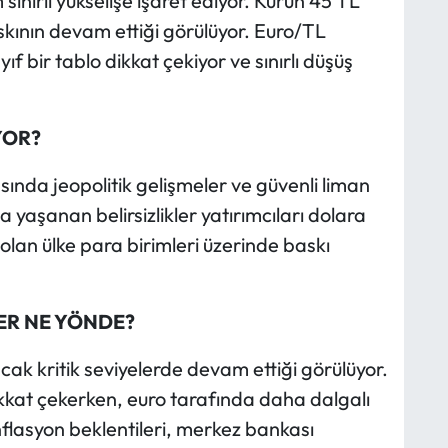
ınırlı yükselişe işaret ediyor. Kurun 45 TL
skının devam ettiği görülüyor. Euro/TL
f bir tablo dikkat çekiyor ve sınırlı düşüş
YOR?
ında jeopolitik gelişmeler ve güvenli liman
da yaşanan belirsizlikler yatırımcıları dolara
olan ülke para birimleri üzerinde baskı
ER NE YÖNDE?
cak kritik seviyelerde devam ettiği görülüyor.
ikkat çekerken, euro tarafında daha dalgalı
nflasyon beklentileri, merkez bankası