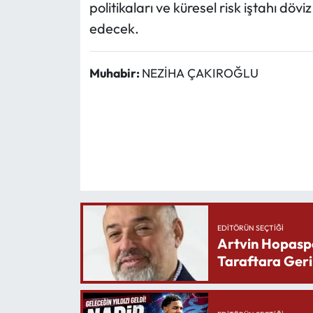
politikaları ve küresel risk iştahı dö
edecek.
Muhabir:
NEZİHA ÇAKIROĞLU
EDITÖRÜN SEÇTIĞI
Artvin Hopasp
Taraftara Geri