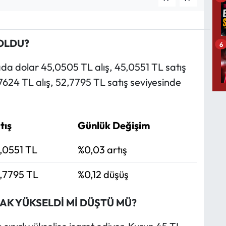
OLDU?
6
da dolar 45,0505 TL alış, 45,0551 TL satış
7624 TL alış, 52,7795 TL satış seviyesinde
tış
Günlük Değişim
,0551 TL
%0,03 artış
,7795 TL
%0,12 düşüş
AK YÜKSELDİ Mİ DÜŞTÜ MÜ?