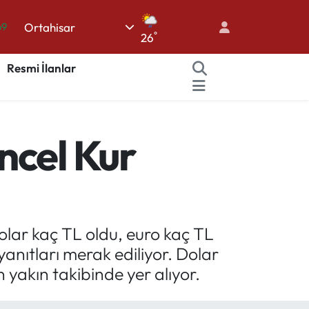
69
Ortahisar
06
°
26
.1
Resmi İlanlar
21
32
48
ncel Kur
olar kaç TL oldu, euro kaç TL
 yanıtları merak ediliyor. Dolar
 yakın takibinde yer alıyor.