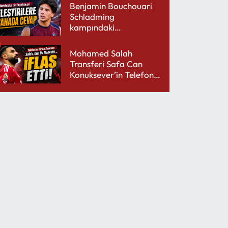
Benjamin Bouchouari
Schladming
kampındaki
performansıyla şaşırttı
Mohamed Salah
Transferi Safa Can
Konuksever’in Telefon
Şarjını Bitirdi