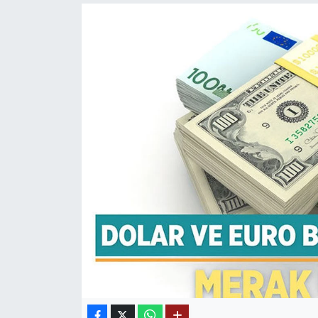
Mektup Galeri
Röportaj
Manşet
Köşe Yazıları
Karikatür Galeri
BIK
ASTROLOJİ
Spor Yazıları
Mektup Galeri