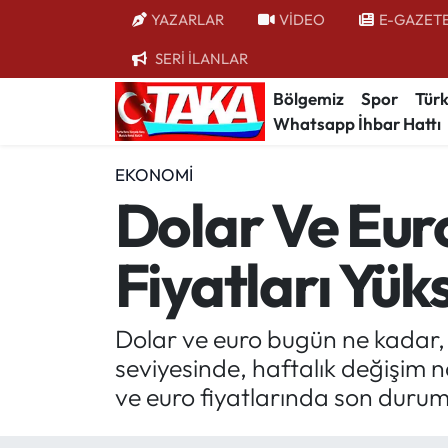
YAZARLAR
VİDEO
E-GAZET
SERİ İLANLAR
Bölgemiz
Trabzon Nöbetçi Eczaneler
Bölgemiz
Spor
Türk
Whatsapp İhbar Hattı
Spor
Trabzon Hava Durumu
EKONOMI
Türkiye
Trabzon Trafik Yoğunluk Haritası
Dolar Ve Eur
Kültür/Sanat
Süper Lig Puan Durumu ve Fikstür
Fiyatları Yük
Politika
Tüm Manşetler
Politik Kulis
Son Dakika Haberleri
Dolar ve euro bugün ne kadar, 
seviyesinde, haftalık değişim na
Dünya
Haber Arşivi
ve euro fiyatlarında son durum v
Magazin