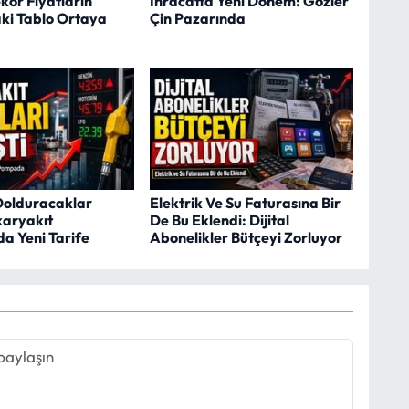
kor Fiyatların
İhracatta Yeni Dönem: Gözler
ki Tablo Ortaya
Çin Pazarında
Dolduracaklar
Elektrik Ve Su Faturasına Bir
karyakıt
De Bu Eklendi: Dijital
da Yeni Tarife
Abonelikler Bütçeyi Zorluyor