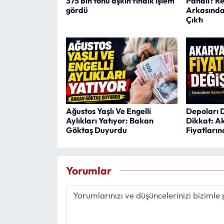
375 bin tonu aşkın fındık işlem
Pahalı? Re
gördü
Arkasında
Çıktı
Ağustos Yaşlı Ve Engelli
Depoları 
Aylıkları Yatıyor: Bakan
Dikkat: A
Göktaş Duyurdu
Fiyatların
Yorumlar