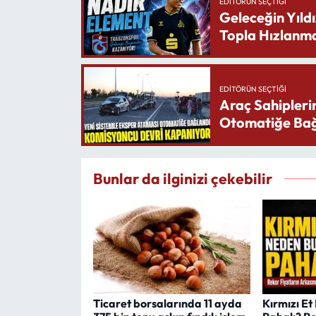
EDITÖRÜN SEÇTIĞI
Geleceğin Yıldı
Topla Hızlanma
EDITÖRÜN SEÇTIĞI
Araç Sahipleri
Otomatiğe Bağ
Bunlar da ilginizi çekebilir
Ticaret borsalarında 11 ayda
Kırmızı E