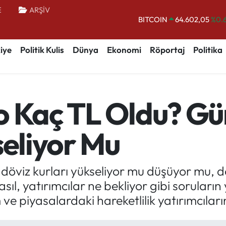
BITCOIN
64.602,05
%0.
E
ARŞİV
DOLAR
47,5986
%0.
EURO
55,0700
%0
iye
Politik Kulis
Dünya
Ekonomi
Röportaj
Politika
STERLİN
64,2438
%0.
GRAM ALTIN
6513.94
%0.
BİST100
13.768
%
o Kaç TL Oldu? Gü
seliyor Mu
döviz kurları yükseliyor mu düşüyor mu, d
sıl, yatırımcılar ne bekliyor gibi soruların
e piyasalardaki hareketlilik yatırımcıların