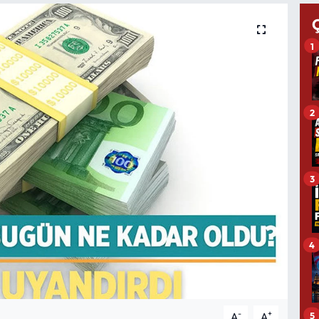
1
2
3
4
-
+
5
A
A