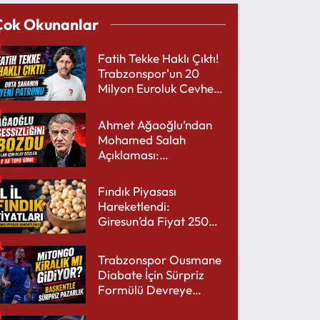
Çok Okunanlar
Fatih Tekke Haklı Çıktı!
Trabzonspor'un 20
Milyon Euroluk Cevheri
Parlıyor
Ahmet Ağaoğlu’ndan
Mohamed Salah
Açıklaması:
Trabzonspor’a Çok
Yakışır
Fındık Piyasası
Hareketlendi:
Giresun’da Fiyat 250
TL’yi Gördü
Trabzonspor Ousmane
Diabate İçin Sürpriz
Formülü Devreye
Sokuyor