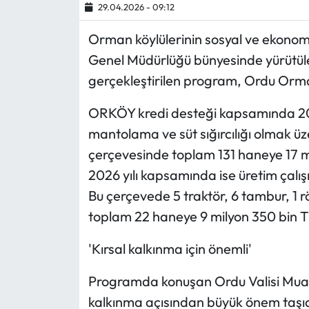
29.04.2026 - 09:12
Ekonomi
Orman köylülerinin sosyal ve ekono
Genel Müdürlüğü bünyesinde yürütül
Sağlık
gerçekleştirilen program, Ordu Orm
Turizm
ORKÖY kredi desteği kapsamında 202
mantolama ve süt sığırcılığı olmak üze
Teknoloji
çerçevesinde toplam 131 haneye 17 m
2026 yılı kapsamında ise üretim çal
Bu çerçevede 5 traktör, 6 tambur, 1 
toplam 22 haneye 9 milyon 350 bin TL
'Kırsal kalkınma için önemli'
Programda konuşan Ordu Valisi Muam
kalkınma açısından büyük önem taşı