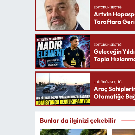
EDITÖRÜN SEÇTIĞI
Artvin Hopasp
Taraftara Geri
EDITÖRÜN SEÇTIĞI
Geleceğin Yıldı
Topla Hızlanma
EDITÖRÜN SEÇTIĞI
Araç Sahipleri
Otomatiğe Bağ
Bunlar da ilginizi çekebilir