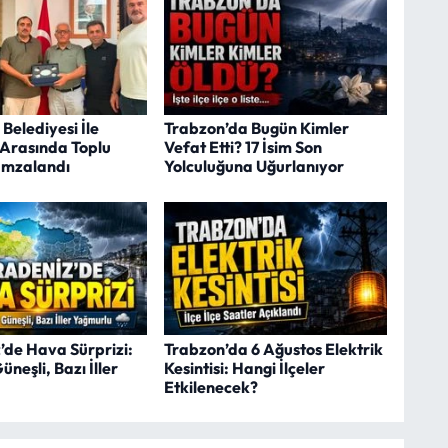
Belediyesi İle
Trabzon’da Bugün Kimler
 Arasında Toplu
Vefat Etti? 17 İsim Son
İmzalandı
Yolculuğuna Uğurlanıyor
’de Hava Sürprizi:
Trabzon’da 6 Ağustos Elektrik
Güneşli, Bazı İller
Kesintisi: Hangi İlçeler
Etkilenecek?