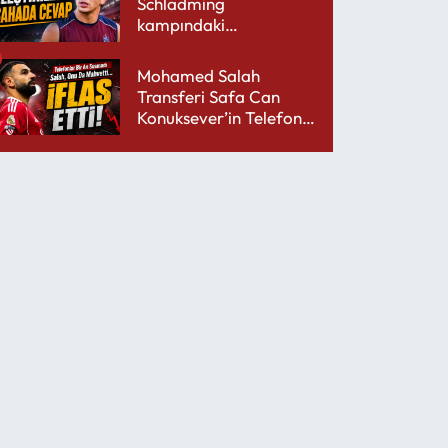
Schladming
kampındaki
performansıyla şaşırttı
Mohamed Salah
Transferi Safa Can
Konuksever’in Telefon
Şarjını Bitirdi