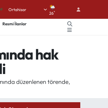
69
Ortahisar
°
26
06
Resmi İlanlar
.1
21
39
mında hak
0
i
amında düzenlenen törende,