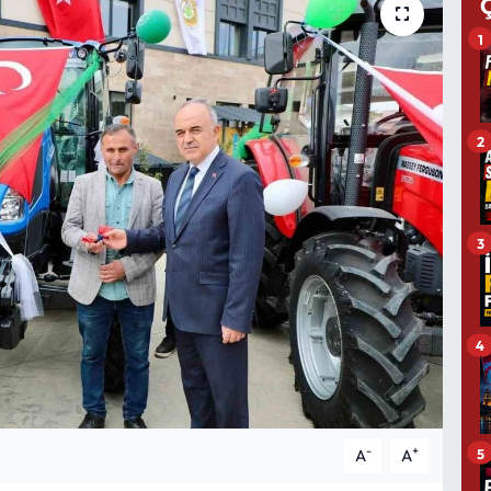
1
2
3
4
-
+
5
A
A