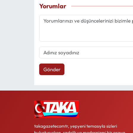
Yorumlar
Gönder
takagazetecomtr, yepyeni temasıyla sizleri
buluştururken, sadelik ve modernizmi bir araya