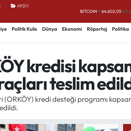
E
ARŞİV
BITCOIN
64.602,05
%0.
DOLAR
47,5986
%0.
iye
Politik Kulis
Dünya
Ekonomi
Röportaj
Politika
EURO
55,0700
%0
STERLİN
64,2438
%0.
GRAM ALTIN
6518.23
%0.
ÖY kredisi kapsa
BİST100
13.703
%
açları teslim edild
eri (ORKÖY) kredi desteği programı kaps
edildi.