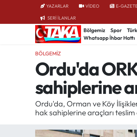
YAZARLAR
VİDEO
E-GAZET
SERİ İLANLAR
Bölgemiz
Trabzon Nöbetçi Eczaneler
Bölgemiz
Spor
Türk
Whatsapp İhbar Hattı
Spor
Trabzon Hava Durumu
BÖLGEMIZ
Türkiye
Trabzon Trafik Yoğunluk Haritası
Ordu'da ORK
Kültür/Sanat
Süper Lig Puan Durumu ve Fikstür
sahiplerine ar
Politika
Tüm Manşetler
Politik Kulis
Son Dakika Haberleri
Ordu'da, Orman ve Köy İlişikl
hak sahiplerine araçları teslim 
Dünya
Haber Arşivi
Magazin