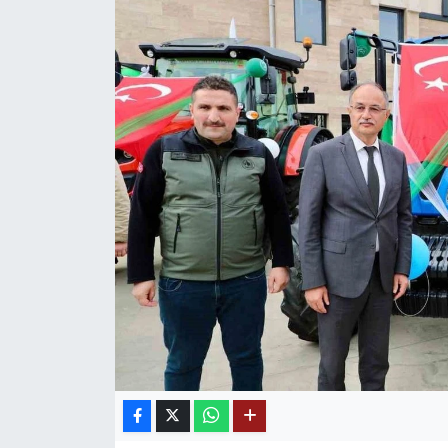
Mektup Galeri
Röportaj
Manşet
Köşe Yazıları
Karikatür Galeri
BIK
ASTROLOJİ
Spor Yazıları
Mektup Galeri