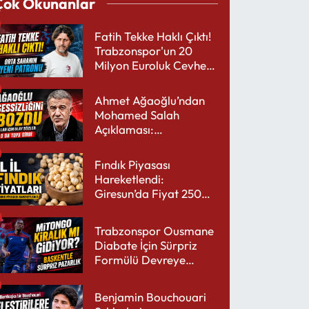
Çok Okunanlar
Fatih Tekke Haklı Çıktı!
Trabzonspor'un 20
Milyon Euroluk Cevheri
Parlıyor
Ahmet Ağaoğlu’ndan
Mohamed Salah
Açıklaması:
Trabzonspor’a Çok
Yakışır
Fındık Piyasası
Hareketlendi:
Giresun’da Fiyat 250
TL’yi Gördü
Trabzonspor Ousmane
Diabate İçin Sürpriz
Formülü Devreye
Sokuyor
Benjamin Bouchouari