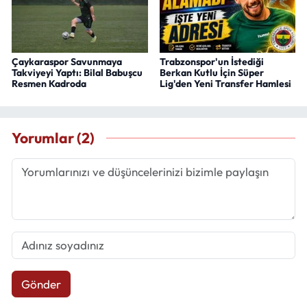
Çaykaraspor Savunmaya
Trabzonspor'un İstediği
Takviyeyi Yaptı: Bilal Babuşcu
Berkan Kutlu İçin Süper
Resmen Kadroda
Lig'den Yeni Transfer Hamlesi
Yorumlar (2)
Gönder