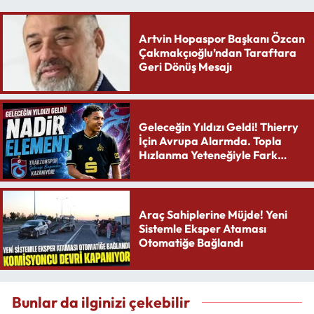
Artvin Hopaspor Başkanı Özcan
Çakmakçıoğlu’ndan Taraftara
Geri Dönüş Mesajı
Geleceğin Yıldızı Geldi! Thierry
İçin Avrupa Alarmda. Topla
Hızlanma Yeteneğiyle Fark
Yaratıyor
Araç Sahiplerine Müjde! Yeni
Sistemle Eksper Ataması
Otomatiğe Bağlandı
Bunlar da ilginizi çekebilir