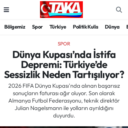
Bölgemiz
Trabzon Nöbetçi Eczaneler
Bölgemiz
Spor
Türkiye
Politik Kulis
Dünya
Spor
Trabzon Hava Durumu
SPOR
Türkiye
Trabzon Trafik Yoğunluk Haritası
Dünya Kupası’nda İstifa
Depremi: Türkiye’de
Kültür/Sanat
Süper Lig Puan Durumu ve Fikstür
Sessizlik Neden Tartışılıyor?
Politika
Tüm Manşetler
2026 FIFA Dünya Kupası'nda alınan başarısız
sonuçların faturası ağır oluyor. Son olarak
Politik Kulis
Son Dakika Haberleri
Almanya Futbol Federasyonu, teknik direktör
Julian Nagelsmann ile yolların ayrıldığını
Dünya
Haber Arşivi
duyurdu.
Magazin