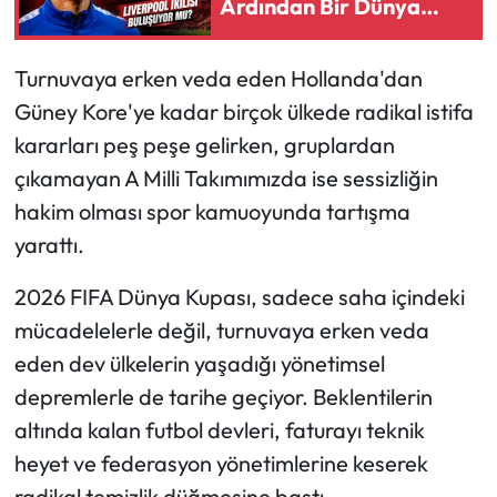
Ardından Bir Dünya
Yıldızı Daha
Ekonomi
Turnuvaya erken veda eden Hollanda'dan
Sağlık
Güney Kore'ye kadar birçok ülkede radikal istifa
kararları peş peşe gelirken, gruplardan
Turizm
çıkamayan A Milli Takımımızda ise sessizliğin
hakim olması spor kamuoyunda tartışma
Teknoloji
yarattı.
2026 FIFA Dünya Kupası, sadece saha içindeki
mücadelelerle değil, turnuvaya erken veda
eden dev ülkelerin yaşadığı yönetimsel
depremlerle de tarihe geçiyor. Beklentilerin
altında kalan futbol devleri, faturayı teknik
heyet ve federasyon yönetimlerine keserek
radikal temizlik düğmesine bastı.