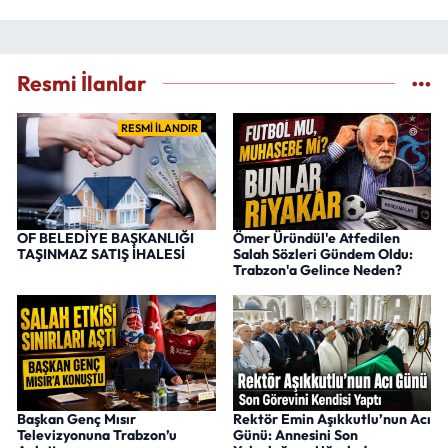
Resmi İlanlar
RESMİ İLANDIR
OF BELEDİYE BAŞKANLIĞI
Ömer Üründül'e Atfedilen
TAŞINMAZ SATIŞ İHALESİ
Salah Sözleri Gündem Oldu:
Trabzon'a Gelince Neden?
Başkan Genç Mısır
Rektör Emin Aşıkkutlu’nun Acı
Televizyonuna Trabzon’u
Günü: Annesini Son