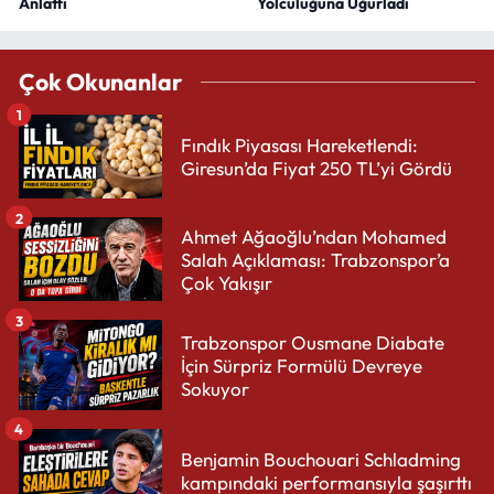
Anlattı
Yolculuğuna Uğurladı
Çok Okunanlar
1
Fındık Piyasası Hareketlendi:
Giresun’da Fiyat 250 TL’yi Gördü
2
Ahmet Ağaoğlu’ndan Mohamed
Salah Açıklaması: Trabzonspor’a
Çok Yakışır
3
Trabzonspor Ousmane Diabate
İçin Sürpriz Formülü Devreye
Sokuyor
4
Benjamin Bouchouari Schladming
kampındaki performansıyla şaşırttı