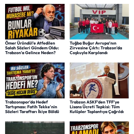
Ömer Üründül'e Atfedilen
Tuğba Buğur Avrupa’nın
Salah Sözleri Gündem Oldu:
Zirvesine Çıktı: Trabzon’da
Trabzon'a Gelince Neden?
Coşkuyla Karşılandı
Trabzonspor'da Hedef
Trabzon ASKF’den TFF’ye
Tartışması: Fatih Tekke'nin
Lisans Ücreti Tepkisi: Tüm
Sözleri Taraftarı İkiye Böldü
Kulüpler Toplantıya Çağrıldı