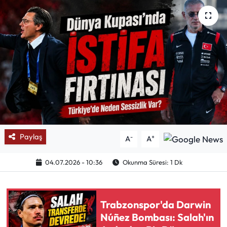
Mektup Galeri
Röportaj
Manşet
Köşe Yazıları
Karikatür Galeri
Paylaş
-
+
A
A
BIK
04.07.2026 - 10:36
Okunma Süresi: 1 Dk
ASTROLOJİ
Spor Yazıları
Trabzonspor'da Darwin
Núñez Bombası: Salah'ın
Mektup Galeri