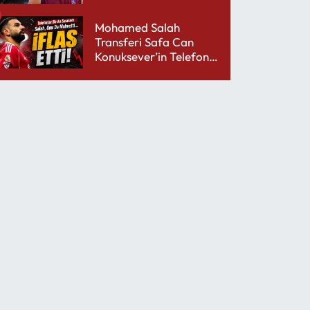
performansıyla şaşırttı
Mohamed Salah
Transferi Safa Can
Konuksever’in Telefon
Şarjını Bitirdi