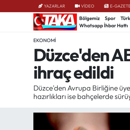
YAZARLAR
VİDEO
E-GAZET
Bölgemiz
Spor
Türk
Bölgemiz
Trabzon Nöbetçi Eczaneler
Whatsapp İhbar Hattı
Spor
Trabzon Hava Durumu
EKONOMI
Düzce'den AB 
Türkiye
Trabzon Trafik Yoğunluk Haritası
ihraç edildi
Kültür/Sanat
Süper Lig Puan Durumu ve Fikstür
Politika
Tüm Manşetler
Düzce'den Avrupa Birliğine üye ül
hazırlıkları ise bahçelerde sürü
Politik Kulis
Son Dakika Haberleri
Dünya
Haber Arşivi
Magazin