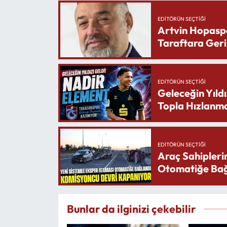
EDITÖRÜN SEÇTIĞI
Artvin Hopasp
Taraftara Geri
EDITÖRÜN SEÇTIĞI
Geleceğin Yıldı
Topla Hızlanma
EDITÖRÜN SEÇTIĞI
Araç Sahipleri
Otomatiğe Bağ
Bunlar da ilginizi çekebilir