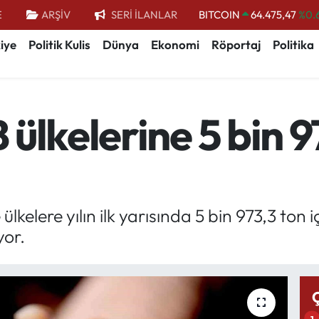
BITCOIN
64.475,47
%0.
E
ARŞİV
SERİ İLANLAR
DOLAR
47,5971
%0.
iye
Politik Kulis
Dünya
Ekonomi
Röportaj
Politika
EURO
55,1336
%0.
STERLİN
64,2534
%0.
GRAM ALTIN
6518.23
%0.
ülkelerine 5 bin 9
BİST100
13.703
kelere yılın ilk yarısında 5 bin 973,3 ton iç
yor.
1