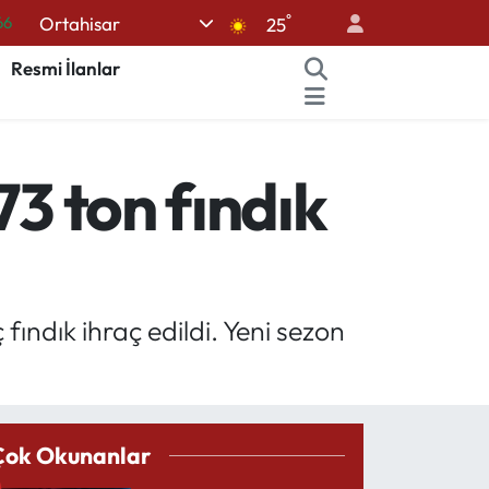
66
°
Ortahisar
25
05
Resmi İlanlar
18
22
39
73 ton fındık
%0
 fındık ihraç edildi. Yeni sezon
Çok Okunanlar