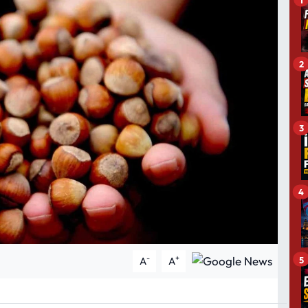
2
3
4
-
+
5
A
A