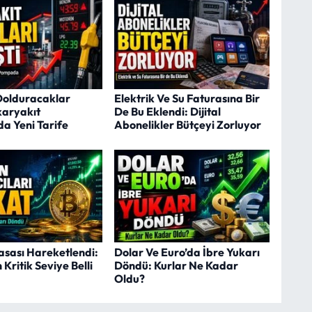
Dolduracaklar
Elektrik Ve Su Faturasına Bir
karyakıt
De Bu Eklendi: Dijital
da Yeni Tarife
Abonelikler Bütçeyi Zorluyor
asası Hareketlendi:
Dolar Ve Euro’da İbre Yukarı
n Kritik Seviye Belli
Döndü: Kurlar Ne Kadar
Oldu?