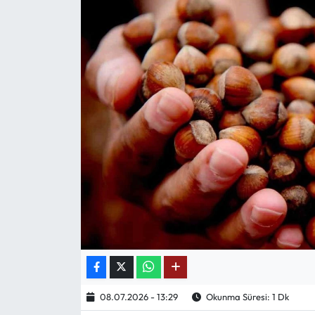
Mektup Galeri
Röportaj
Manşet
Köşe Yazıları
Karikatür Galeri
BIK
ASTROLOJİ
Spor Yazıları
08.07.2026 - 13:29
Okunma Süresi: 1 Dk
Mektup Galeri