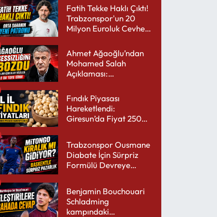
Fatih Tekke Haklı Çıktı!
Trabzonspor'un 20
Milyon Euroluk Cevheri
Parlıyor
Ahmet Ağaoğlu’ndan
Mohamed Salah
Açıklaması:
Trabzonspor’a Çok
Yakışır
Fındık Piyasası
Hareketlendi:
Giresun’da Fiyat 250
TL’yi Gördü
Trabzonspor Ousmane
Diabate İçin Sürpriz
Formülü Devreye
Sokuyor
Benjamin Bouchouari
Schladming
kampındaki