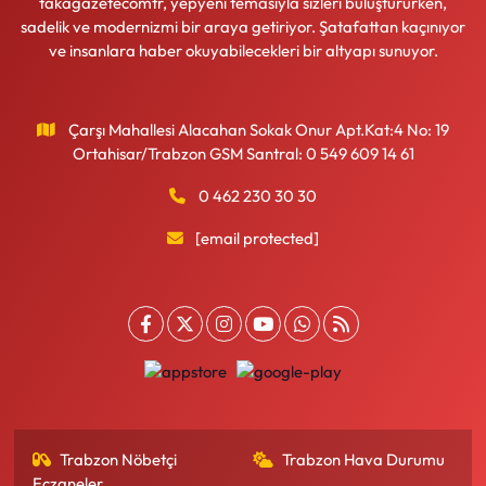
takagazetecomtr, yepyeni temasıyla sizleri buluştururken,
sadelik ve modernizmi bir araya getiriyor. Şatafattan kaçınıyor
ve insanlara haber okuyabilecekleri bir altyapı sunuyor.
Çarşı Mahallesi Alacahan Sokak Onur Apt.Kat:4 No: 19
Ortahisar/Trabzon GSM Santral: 0 549 609 14 61
0 462 230 30 30
[email protected]
Trabzon Nöbetçi
Trabzon Hava Durumu
Eczaneler