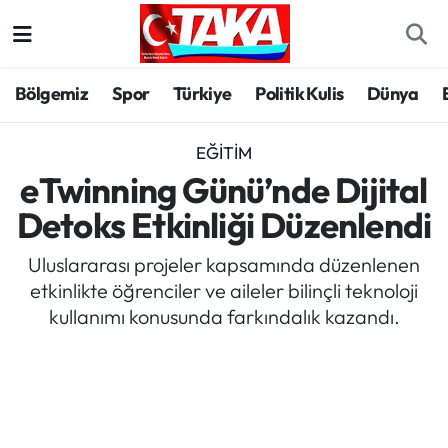
Bölgemiz
Trabzon Nöbetçi Eczaneler
Bölgemiz
Spor
Türkiye
Politik Kulis
Dünya
Spor
Trabzon Hava Durumu
EĞITIM
Türkiye
Trabzon Trafik Yoğunluk Haritası
eTwinning Günü’nde Dijital
Detoks Etkinliği Düzenlendi
Kültür/Sanat
Süper Lig Puan Durumu ve Fikstür
Uluslararası projeler kapsamında düzenlenen
Politika
Tüm Manşetler
etkinlikte öğrenciler ve aileler bilinçli teknoloji
kullanımı konusunda farkındalık kazandı.
Politik Kulis
Son Dakika Haberleri
Dünya
Haber Arşivi
Magazin