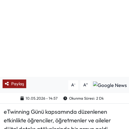
Mektup Galeri
Röportaj
Manşet
Köşe Yazıları
Karikatür Galeri
BIK
Paylaş
-
+
A
A
ASTROLOJİ
10.05.2026 - 14:57
Okunma Süresi: 2 Dk
eTwinning Günü kapsamında düzenlenen
Spor Yazıları
etkinlikte öğrenciler, öğretmenler ve aileler
Mektup Galeri
dijital detoks atölyelerinde bir araya geldi.