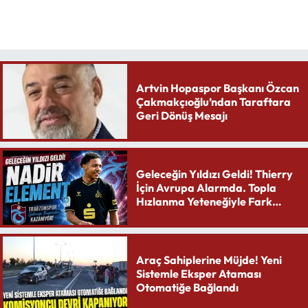
Artvin Hopaspor Başkanı Özcan
Çakmakçıoğlu’ndan Taraftara
Geri Dönüş Mesajı
Geleceğin Yıldızı Geldi! Thierry
İçin Avrupa Alarmda. Topla
Hızlanma Yeteneğiyle Fark
Yaratıyor
Araç Sahiplerine Müjde! Yeni
Sistemle Eksper Ataması
Otomatiğe Bağlandı