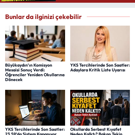
Bunlar da ilginizi çekebilir
Büyükaydın’ın Komisyon
YKS Tercihlerinde Son Saatler:
Mesaisi Sonuç Verdi:
Adaylara Kritik Liste Uyarısı
Öğrenciler Yeniden Okullarına
Dönecek
YKS Tercihlerinde Son Saatler:
Okullarda Serbest Kıyafet
23.59’da Sistem Kapanıyor
Neden Kalktı? Bakan Tekin