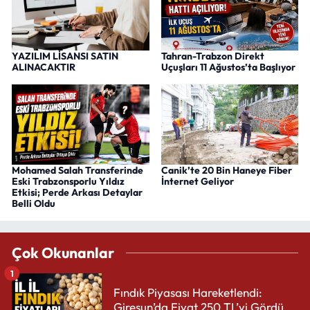
YAZILIM LİSANSI SATIN
Tahran-Trabzon Direkt
ALINACAKTIR
Uçuşları 11 Ağustos’ta Başlıyor
Mohamed Salah Transferinde
Canik’te 20 Bin Haneye Fiber
Eski Trabzonsporlu Yıldız
İnternet Geliyor
Etkisi; Perde Arkası Detaylar
Belli Oldu
Çok Okunanlar
1
Fındık Piyasası Hareketlendi:
Giresun’da Fiyat 250 TL’yi Gördü