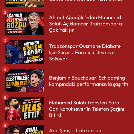
2
Ahmet Ağaoğlu’ndan Mohamed
Salah Açıklaması: Trabzonspor’a
Çok Yakışır
3
Trabzonspor Ousmane Diabate
İçin Sürpriz Formülü Devreye
Sokuyor
4
Benjamin Bouchouari Schladming
kampındaki performansıyla şaşırttı
5
Mohamed Salah Transferi Safa
Can Konuksever’in Telefon Şarjını
Bitirdi
6
Aral Şimşir Trabzonspor