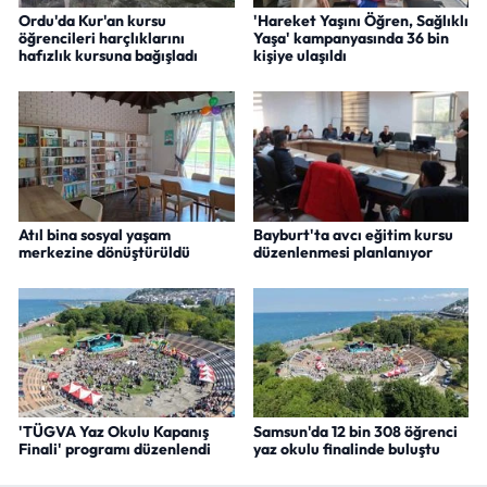
Ordu'da Kur'an kursu
'Hareket Yaşını Öğren, Sağlıklı
öğrencileri harçlıklarını
Yaşa' kampanyasında 36 bin
hafızlık kursuna bağışladı
kişiye ulaşıldı
Atıl bina sosyal yaşam
Bayburt'ta avcı eğitim kursu
merkezine dönüştürüldü
düzenlenmesi planlanıyor
'TÜGVA Yaz Okulu Kapanış
Samsun'da 12 bin 308 öğrenci
Finali' programı düzenlendi
yaz okulu finalinde buluştu