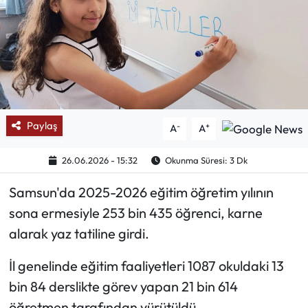
Mektup Galeri
Röportaj
Manşet
Paylaş
-
+
A
A
Köşe Yazıları
26.06.2026 - 15:32
Okunma Süresi: 3 Dk
Karikatür Galeri
Samsun'da 2025-2026 eğitim öğretim yılının
BIK
sona ermesiyle 253 bin 435 öğrenci, karne
alarak yaz tatiline girdi.
ASTROLOJİ
İl genelinde eğitim faaliyetleri 1087 okuldaki 13
Spor Yazıları
bin 84 derslikte görev yapan 21 bin 614
Mektup Galeri
öğretmen tarafından yürütüldü.