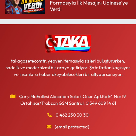
Formasıyla İlk Mesajını Udinese’ye
Verdi
takagazetecomtr, yepyeni temasıyla sizleri buluştururken,
sadelik ve modernizmi bir araya getiriyor. Şatafattan kaçınıyor
ve insanlara haber okuyabilecekleri bir altyapı sunuyor.
Çarşı Mahallesi Alacahan Sokak Onur Apt.Kat:4 No: 19
Ortahisar/Trabzon GSM Santral: 0 549 609 14 61
0 462 230 30 30
[email protected]