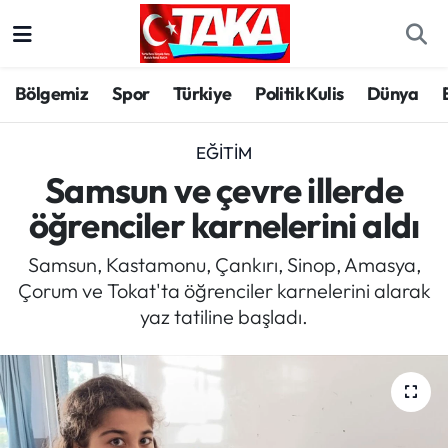
Bölgemiz
Trabzon Nöbetçi Eczaneler
Bölgemiz
Spor
Türkiye
Politik Kulis
Dünya
Spor
Trabzon Hava Durumu
EĞITIM
Türkiye
Trabzon Trafik Yoğunluk Haritası
Samsun ve çevre illerde
öğrenciler karnelerini aldı
Kültür/Sanat
Süper Lig Puan Durumu ve Fikstür
Samsun, Kastamonu, Çankırı, Sinop, Amasya,
Politika
Tüm Manşetler
Çorum ve Tokat'ta öğrenciler karnelerini alarak
yaz tatiline başladı.
Politik Kulis
Son Dakika Haberleri
Dünya
Haber Arşivi
Magazin