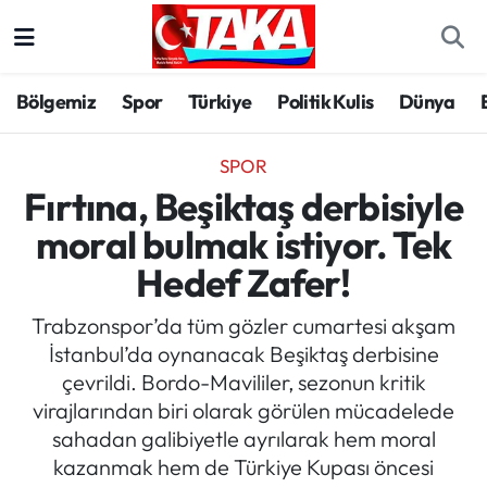
Bölgemiz
Trabzon Nöbetçi Eczaneler
Bölgemiz
Spor
Türkiye
Politik Kulis
Dünya
Spor
Trabzon Hava Durumu
SPOR
Türkiye
Trabzon Trafik Yoğunluk Haritası
Fırtına, Beşiktaş derbisiyle
moral bulmak istiyor. Tek
Kültür/Sanat
Süper Lig Puan Durumu ve Fikstür
Hedef Zafer!
Politika
Tüm Manşetler
Trabzonspor’da tüm gözler cumartesi akşam
İstanbul’da oynanacak Beşiktaş derbisine
Politik Kulis
Son Dakika Haberleri
çevrildi. Bordo-Mavililer, sezonun kritik
virajlarından biri olarak görülen mücadelede
Dünya
Haber Arşivi
sahadan galibiyetle ayrılarak hem moral
kazanmak hem de Türkiye Kupası öncesi
Magazin