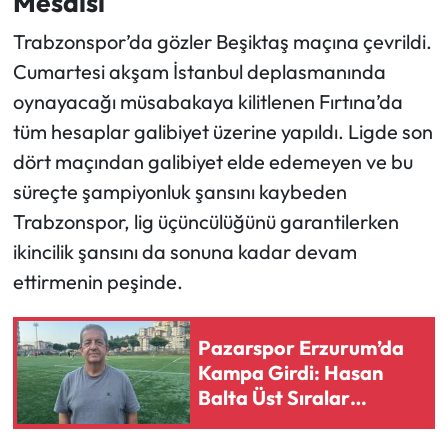
Mesaisi
Trabzonspor’da gözler Beşiktaş maçına çevrildi.
Ekonomi
Cumartesi akşam İstanbul deplasmanında
Sağlık
oynayacağı müsabakaya kilitlenen Fırtına’da
tüm hesaplar galibiyet üzerine yapıldı. Ligde son
Turizm
dört maçından galibiyet elde edemeyen ve bu
süreçte şampiyonluk şansını kaybeden
Teknoloji
Trabzonspor, lig üçüncülüğünü garantilerken
ikincilik şansını da sonuna kadar devam
ettirmenin peşinde.
Pazarspor Erzurum’da
Kampa Girdi: Hasan
Balta Üst Sıralar
Hedefini Açıkladı