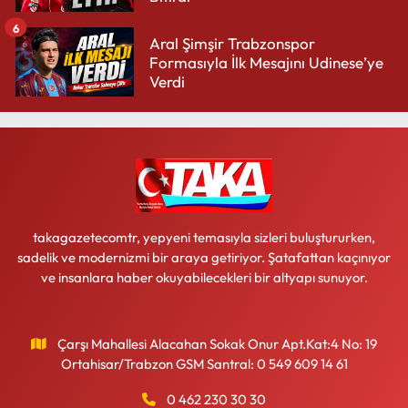
6
Aral Şimşir Trabzonspor
Formasıyla İlk Mesajını Udinese’ye
Verdi
takagazetecomtr, yepyeni temasıyla sizleri buluştururken,
sadelik ve modernizmi bir araya getiriyor. Şatafattan kaçınıyor
ve insanlara haber okuyabilecekleri bir altyapı sunuyor.
Çarşı Mahallesi Alacahan Sokak Onur Apt.Kat:4 No: 19
Ortahisar/Trabzon GSM Santral: 0 549 609 14 61
0 462 230 30 30