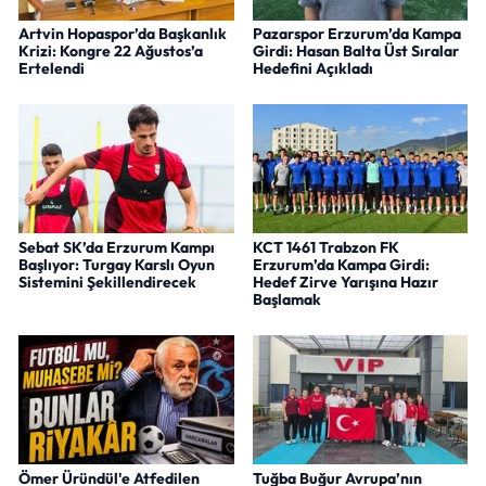
Artvin Hopaspor’da Başkanlık
Pazarspor Erzurum’da Kampa
Krizi: Kongre 22 Ağustos’a
Girdi: Hasan Balta Üst Sıralar
Ertelendi
Hedefini Açıkladı
Sebat SK’da Erzurum Kampı
KCT 1461 Trabzon FK
Başlıyor: Turgay Karslı Oyun
Erzurum’da Kampa Girdi:
Sistemini Şekillendirecek
Hedef Zirve Yarışına Hazır
Başlamak
Ömer Üründül'e Atfedilen
Tuğba Buğur Avrupa’nın