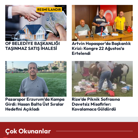
RESMİ İLANDIR
OF BELEDİYE BAŞKANLIĞI
Artvin Hopaspor’da Başkanlık
TAŞINMAZ SATIŞ İHALESİ
Krizi: Kongre 22 Ağustos’a
Ertelendi
Pazarspor Erzurum’da Kampa
Rize’de Piknik Sofrasına
Girdi: Hasan Balta Üst Sıralar
Davetsiz Misafirler:
Hedefini Açıkladı
Kovalamaca Güldürdü
Çok Okunanlar