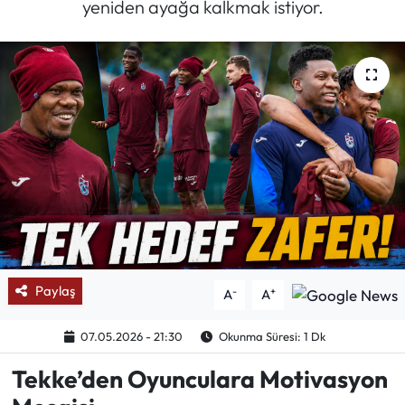
yeniden ayağa kalkmak istiyor.
Mektup Galeri
Röportaj
Manşet
Köşe Yazıları
Karikatür Galeri
BIK
Paylaş
-
+
A
A
ASTROLOJİ
07.05.2026 - 21:30
Okunma Süresi: 1 Dk
Spor Yazıları
Tekke’den Oyunculara Motivasyon
Mektup Galeri