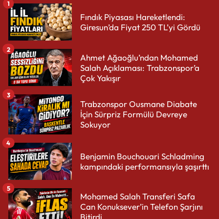
1
Fındık Piyasası Hareketlendi:
Giresun’da Fiyat 250 TL’yi Gördü
2
Ahmet Ağaoğlu’ndan Mohamed
Salah Açıklaması: Trabzonspor’a
Çok Yakışır
3
Trabzonspor Ousmane Diabate
İçin Sürpriz Formülü Devreye
Sokuyor
4
Benjamin Bouchouari Schladming
kampındaki performansıyla şaşırttı
5
Mohamed Salah Transferi Safa
Can Konuksever’in Telefon Şarjını
Bitirdi