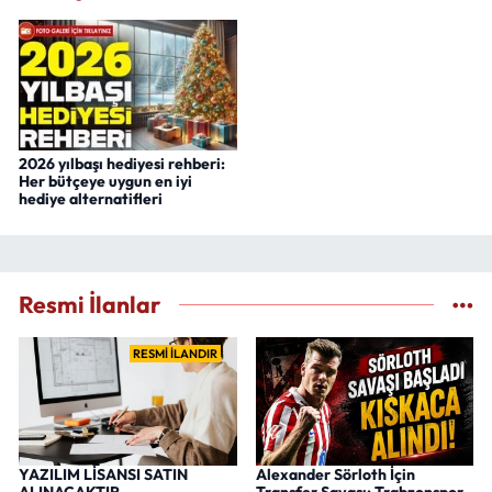
2026 yılbaşı hediyesi rehberi:
Her bütçeye uygun en iyi
hediye alternatifleri
Resmi İlanlar
RESMİ İLANDIR
YAZILIM LİSANSI SATIN
Alexander Sörloth İçin
ALINACAKTIR
Transfer Savaşı: Trabzonspor,