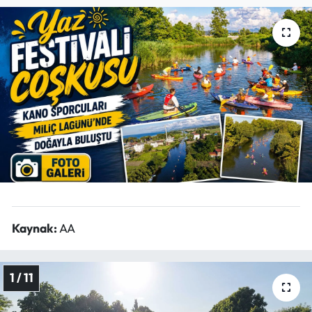
Mektup Galeri
Röportaj
Manşet
Köşe Yazıları
Karikatür Galeri
BIK
Kaynak:
AA
ASTROLOJİ
Spor Yazıları
1 / 11
Mektup Galeri