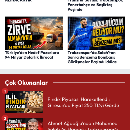
Fenerbahçe ve Beşiktaş
Peşinde
Türkiye’den Hedef Pazarlara
Trabzonspor’da Salah’tan
94 Milyar Dolarlık İhracat
Sonra Benzema Bombası:
Görüşmeler Başladı İddiası
Çok Okunanlar
1
Fındık Piyasası Hareketlendi:
Giresun’da Fiyat 250 TL’yi Gördü
2
Ahmet Ağaoğlu’ndan Mohamed
Salah Açıklaması: Trabzonspor’a