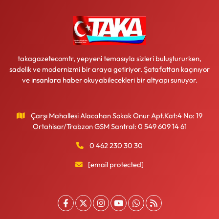
takagazetecomtr, yepyeni temasıyla sizleri buluştururken,
sadelik ve modernizmi bir araya getiriyor. Şatafattan kaçınıyor
ve insanlara haber okuyabilecekleri bir altyapı sunuyor.
Çarşı Mahallesi Alacahan Sokak Onur Apt.Kat:4 No: 19
Ortahisar/Trabzon GSM Santral: 0 549 609 14 61
0 462 230 30 30
[email protected]