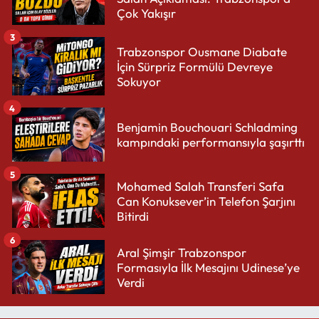
Çok Yakışır
3
Trabzonspor Ousmane Diabate
İçin Sürpriz Formülü Devreye
Sokuyor
4
Benjamin Bouchouari Schladming
kampındaki performansıyla şaşırttı
5
Mohamed Salah Transferi Safa
Can Konuksever’in Telefon Şarjını
Bitirdi
6
Aral Şimşir Trabzonspor
Formasıyla İlk Mesajını Udinese’ye
Verdi