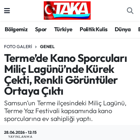
Bölgemiz
Trabzon Nöbetçi Eczaneler
Bölgemiz
Spor
Türkiye
Politik Kulis
Dünya
Spor
Trabzon Hava Durumu
FOTO GALERI
GENEL
Terme’de Kano Sporcuları
Türkiye
Trabzon Trafik Yoğunluk Haritası
Miliç Lagünü’nde Kürek
Kültür/Sanat
Süper Lig Puan Durumu ve Fikstür
Çekti, Renkli Görüntüler
Ortaya Çıktı
Politika
Tüm Manşetler
Samsun’un Terme ilçesindeki Miliç Lagünü,
Politik Kulis
Son Dakika Haberleri
Terme Yaz Festivali kapsamında kano
sporcularına ev sahipliği yaptı.
Dünya
Haber Arşivi
28.06.2026 - 12:15
Magazin
YAYINLANMA