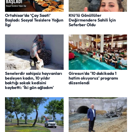
Ortahisar’da ‘Çay Saati’
Ktü’lü Gönüllüler
Başladı: Sosyal Tesislere Yoğun
Değirmendere Sahili İçin
İlgi
Seferber Oldu
Senelerdir sahipsiz hayvanları
Giresun'da '10 dakikada 1
besleyen kadın, 10 yıldır
hatim okuyoruz' programı
baktığı sokak kedisini
düzenlendi
kaybetti: 'İki gün ağladım'