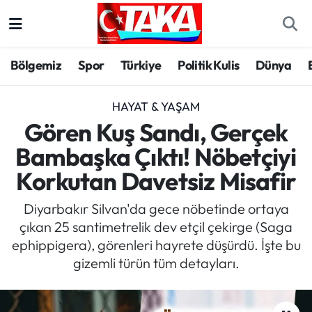
Bölgemiz
Trabzon Nöbetçi Eczaneler
Bölgemiz
Spor
Türkiye
Politik Kulis
Dünya
Spor
Trabzon Hava Durumu
HAYAT & YAŞAM
Türkiye
Trabzon Trafik Yoğunluk Haritası
Gören Kuş Sandı, Gerçek
Bambaşka Çıktı! Nöbetçiyi
Kültür/Sanat
Süper Lig Puan Durumu ve Fikstür
Korkutan Davetsiz Misafir
Politika
Tüm Manşetler
Diyarbakır Silvan'da gece nöbetinde ortaya
çıkan 25 santimetrelik dev etçil çekirge (Saga
Politik Kulis
Son Dakika Haberleri
ephippigera), görenleri hayrete düşürdü. İşte bu
gizemli türün tüm detayları.
Dünya
Haber Arşivi
Magazin