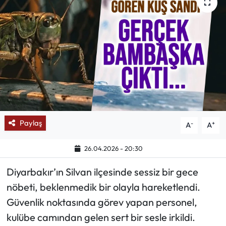
Mektup Galeri
Röportaj
Manşet
Köşe Yazıları
Karikatür Galeri
Paylaş
-
+
A
A
BIK
26.04.2026 - 20:30
Diyarbakır’ın Silvan ilçesinde sessiz bir gece
ASTROLOJİ
nöbeti, beklenmedik bir olayla hareketlendi.
Spor Yazıları
Güvenlik noktasında görev yapan personel,
kulübe camından gelen sert bir sesle irkildi.
Mektup Galeri