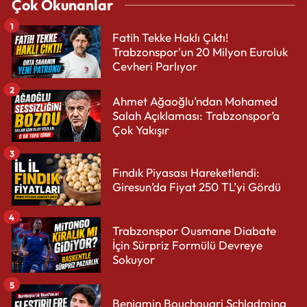
Çok Okunanlar
1
Fatih Tekke Haklı Çıktı!
Trabzonspor'un 20 Milyon Euroluk
Cevheri Parlıyor
2
Ahmet Ağaoğlu’ndan Mohamed
Salah Açıklaması: Trabzonspor’a
Çok Yakışır
3
Fındık Piyasası Hareketlendi:
Giresun’da Fiyat 250 TL’yi Gördü
4
Trabzonspor Ousmane Diabate
İçin Sürpriz Formülü Devreye
Sokuyor
5
Benjamin Bouchouari Schladming