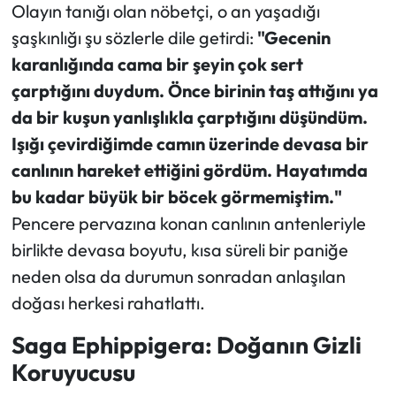
Olayın tanığı olan nöbetçi, o an yaşadığı
şaşkınlığı şu sözlerle dile getirdi:
"Gecenin
Ekonomi
karanlığında cama bir şeyin çok sert
Sağlık
çarptığını duydum. Önce birinin taş attığını ya
da bir kuşun yanlışlıkla çarptığını düşündüm.
Turizm
Işığı çevirdiğimde camın üzerinde devasa bir
canlının hareket ettiğini gördüm. Hayatımda
Teknoloji
bu kadar büyük bir böcek görmemiştim."
Pencere pervazına konan canlının antenleriyle
birlikte devasa boyutu, kısa süreli bir paniğe
neden olsa da durumun sonradan anlaşılan
doğası herkesi rahatlattı.
Saga Ephippigera: Doğanın Gizli
Koruyucusu