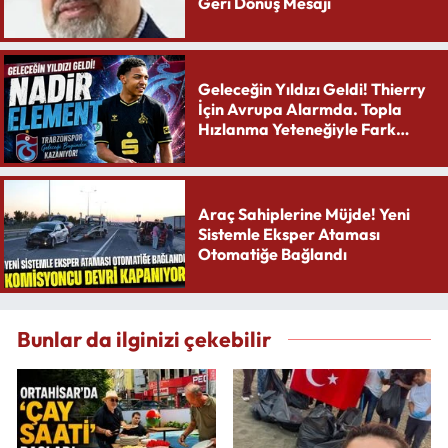
Geri Dönüş Mesajı
Geleceğin Yıldızı Geldi! Thierry
İçin Avrupa Alarmda. Topla
Hızlanma Yeteneğiyle Fark
Yaratıyor
Araç Sahiplerine Müjde! Yeni
Sistemle Eksper Ataması
Otomatiğe Bağlandı
Bunlar da ilginizi çekebilir