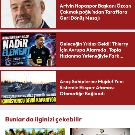
Artvin Hopaspor Başkanı Özcan
Çakmakçıoğlu’ndan Taraftara
Geri Dönüş Mesajı
Geleceğin Yıldızı Geldi! Thierry
İçin Avrupa Alarmda. Topla
Hızlanma Yeteneğiyle Fark
Yaratıyor
Araç Sahiplerine Müjde! Yeni
Sistemle Eksper Ataması
Otomatiğe Bağlandı
Bunlar da ilginizi çekebilir