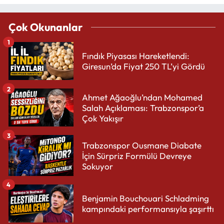
Çok Okunanlar
1
Fındık Piyasası Hareketlendi:
Giresun’da Fiyat 250 TL’yi Gördü
2
Ahmet Ağaoğlu’ndan Mohamed
Salah Açıklaması: Trabzonspor’a
Çok Yakışır
3
Trabzonspor Ousmane Diabate
İçin Sürpriz Formülü Devreye
Sokuyor
4
Benjamin Bouchouari Schladming
kampındaki performansıyla şaşırttı