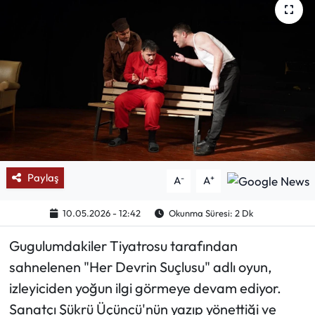
Mektup Galeri
Röportaj
Manşet
Köşe Yazıları
Karikatür Galeri
Paylaş
-
+
A
A
BIK
10.05.2026 - 12:42
Okunma Süresi: 2 Dk
ASTROLOJİ
Gugulumdakiler Tiyatrosu tarafından
sahnelenen "Her Devrin Suçlusu" adlı oyun,
Spor Yazıları
izleyiciden yoğun ilgi görmeye devam ediyor.
Sanatçı Şükrü Üçüncü'nün yazıp yönettiği ve
Mektup Galeri