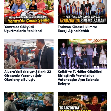
Yomra’da Gökyüzü
Trabzon Küresel İklim ve
Uçurtmalarla Renklendi
Enerji Ağına Katıldı
Alucra’da Edebiyat Şöleni: 22
Kelkit’te Türküler Gönülleri
Giresunlu Yazar ve Şair
Birleştirdi: Protokol ve
Okurlarıyla Buluştu
Vatandaşlar Aynı Salonda
Buluştu