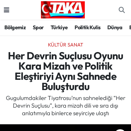
Bölgemiz
Trabzon Nöbetçi Eczaneler
Bölgemiz
Spor
Türkiye
Politik Kulis
Dünya
Spor
Trabzon Hava Durumu
KÜLTÜR SANAT
Türkiye
Trabzon Trafik Yoğunluk Haritası
Her Devrin Suçlusu Oyunu
Kara Mizah ve Politik
Kültür/Sanat
Süper Lig Puan Durumu ve Fikstür
Eleştiriyi Aynı Sahnede
Politika
Tüm Manşetler
Buluşturdu
Politik Kulis
Son Dakika Haberleri
Gugulumdakiler Tiyatrosu’nun sahnelediği “Her
Devrin Suçlusu”, kara mizah dili ve sıra dışı
Dünya
Haber Arşivi
anlatımıyla binlerce seyirciye ulaştı
Magazin