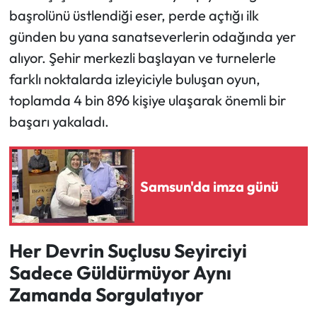
başrolünü üstlendiği eser, perde açtığı ilk
Ekonomi
günden bu yana sanatseverlerin odağında yer
alıyor. Şehir merkezli başlayan ve turnelerle
Sağlık
farklı noktalarda izleyiciyle buluşan oyun,
toplamda 4 bin 896 kişiye ulaşarak önemli bir
Turizm
başarı yakaladı.
Teknoloji
Samsun'da imza günü
Her Devrin Suçlusu Seyirciyi
Sadece Güldürmüyor Aynı
Zamanda Sorgulatıyor