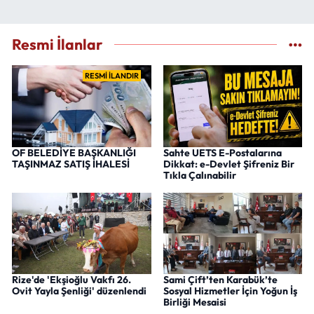
Resmi İlanlar
RESMİ İLANDIR
OF BELEDİYE BAŞKANLIĞI
Sahte UETS E-Postalarına
TAŞINMAZ SATIŞ İHALESİ
Dikkat: e-Devlet Şifreniz Bir
Tıkla Çalınabilir
Rize'de 'Ekşioğlu Vakfı 26.
Sami Çift’ten Karabük’te
Ovit Yayla Şenliği' düzenlendi
Sosyal Hizmetler İçin Yoğun İş
Birliği Mesaisi