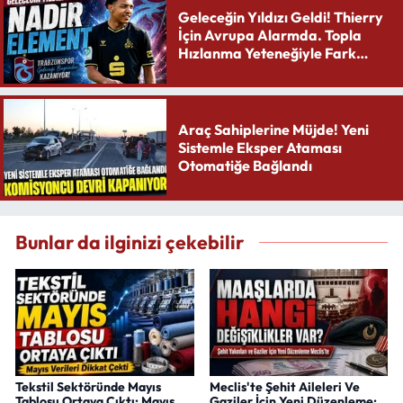
Geleceğin Yıldızı Geldi! Thierry
İçin Avrupa Alarmda. Topla
Hızlanma Yeteneğiyle Fark
Yaratıyor
Araç Sahiplerine Müjde! Yeni
Sistemle Eksper Ataması
Otomatiğe Bağlandı
Bunlar da ilginizi çekebilir
Tekstil Sektöründe Mayıs
Meclis'te Şehit Aileleri Ve
Tablosu Ortaya Çıktı; Mayıs
Gaziler İçin Yeni Düzenleme: