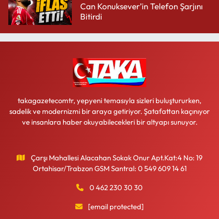
Can Konuksever’in Telefon Şarjını
Bitirdi
takagazetecomtr, yepyeni temasıyla sizleri buluştururken,
sadelik ve modernizmi bir araya getiriyor. Şatafattan kaçınıyor
ve insanlara haber okuyabilecekleri bir altyapı sunuyor.
Çarşı Mahallesi Alacahan Sokak Onur Apt.Kat:4 No: 19
Ortahisar/Trabzon GSM Santral: 0 549 609 14 61
0 462 230 30 30
[email protected]