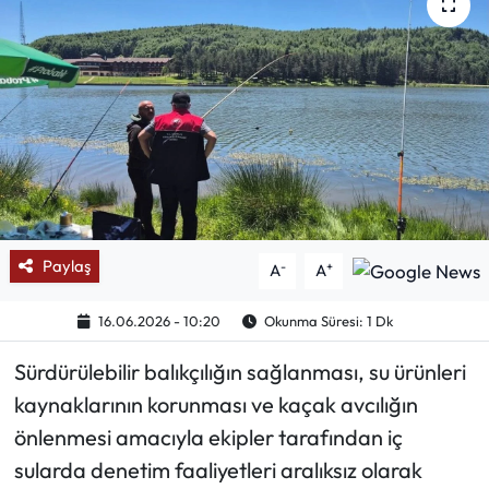
Mektup Galeri
Röportaj
Manşet
Köşe Yazıları
Karikatür Galeri
Paylaş
-
+
A
A
BIK
16.06.2026 - 10:20
Okunma Süresi: 1 Dk
Sürdürülebilir balıkçılığın sağlanması, su ürünleri
ASTROLOJİ
kaynaklarının korunması ve kaçak avcılığın
Spor Yazıları
önlenmesi amacıyla ekipler tarafından iç
sularda denetim faaliyetleri aralıksız olarak
Mektup Galeri