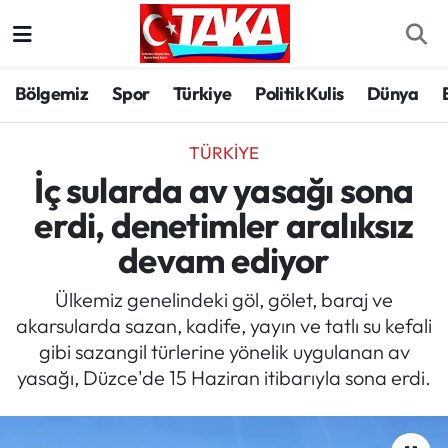
Bölgemiz
Trabzon Nöbetçi Eczaneler
Bölgemiz
Spor
Türkiye
Politik Kulis
Dünya
Spor
Trabzon Hava Durumu
TÜRKIYE
Türkiye
Trabzon Trafik Yoğunluk Haritası
İç sularda av yasağı sona
erdi, denetimler aralıksız
Kültür/Sanat
Süper Lig Puan Durumu ve Fikstür
devam ediyor
Politika
Tüm Manşetler
Ülkemiz genelindeki göl, gölet, baraj ve
akarsularda sazan, kadife, yayın ve tatlı su kefali
Politik Kulis
Son Dakika Haberleri
gibi sazangil türlerine yönelik uygulanan av
yasağı, Düzce'de 15 Haziran itibarıyla sona erdi.
Dünya
Haber Arşivi
Magazin