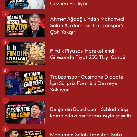
Cevheri Parlıyor
2
Ahmet Ağaoğlu’ndan Mohamed
Salah Açıklaması: Trabzonspor’a
Çok Yakışır
3
Fındık Piyasası Hareketlendi:
Giresun’da Fiyat 250 TL’yi Gördü
4
Trabzonspor Ousmane Diabate
İçin Sürpriz Formülü Devreye
Sokuyor
5
Benjamin Bouchouari Schladming
kampındaki performansıyla şaşırttı
6
Mohamed Salah Transferi Safa