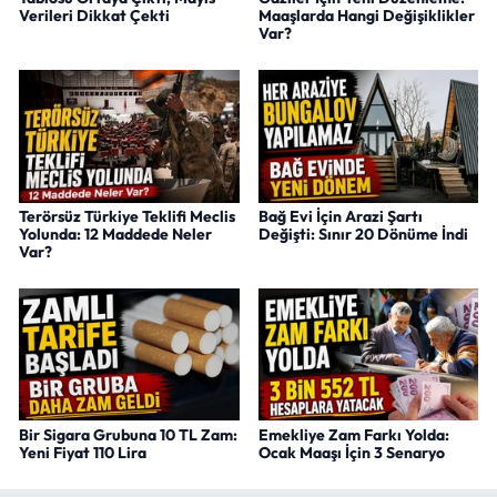
Verileri Dikkat Çekti
Maaşlarda Hangi Değişiklikler
Var?
Terörsüz Türkiye Teklifi Meclis
Bağ Evi İçin Arazi Şartı
Yolunda: 12 Maddede Neler
Değişti: Sınır 20 Dönüme İndi
Var?
Bir Sigara Grubuna 10 TL Zam:
Emekliye Zam Farkı Yolda:
Yeni Fiyat 110 Lira
Ocak Maaşı İçin 3 Senaryo