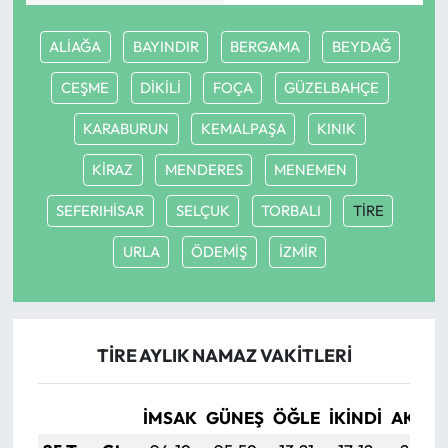
Ekonomi
ALİAĞA
BAYINDIR
BERGAMA
BEYDAĞ
CEŞME
DİKİLİ
FOÇA
GÜZELBAHÇE
Sağlık
KARABURUN
KEMALPAŞA
KINIK
Turizm
KİRAZ
MENDERES
MENEMEN
Teknoloji
SEFERIHİSAR
SELÇUK
TORBALI
TİRE
URLA
ÖDEMİŞ
İZMİR
TİRE AYLIK NAMAZ VAKITLERI
İMSAK
GÜNEŞ
ÖĞLE
İKINDI
AKŞA