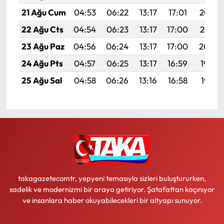
21 Ağu Cum
04:53
06:22
13:17
17:01
20:03
22 Ağu Cts
04:54
06:23
13:17
17:00
20:01
23 Ağu Paz
04:56
06:24
13:17
17:00
20:00
24 Ağu Pts
04:57
06:25
13:17
16:59
19:59
25 Ağu Sal
04:58
06:26
13:16
16:58
19:57
takagazetecomtr, yepyeni temasıyla sizleri buluştururken,
sadelik ve modernizmi bir araya getiriyor. Şatafattan kaçınıyor
ve insanlara haber okuyabilecekleri bir altyapı sunuyor.