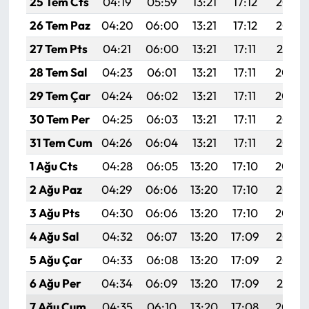
25 Tem Cts
04:19
05:59
13:21
17:12
20:33
26 Tem Paz
04:20
06:00
13:21
17:12
20:32
27 Tem Pts
04:21
06:00
13:21
17:11
20:31
28 Tem Sal
04:23
06:01
13:21
17:11
20:30
29 Tem Çar
04:24
06:02
13:21
17:11
20:29
30 Tem Per
04:25
06:03
13:21
17:11
20:28
31 Tem Cum
04:26
06:04
13:21
17:11
20:27
1 Ağu Cts
04:28
06:05
13:20
17:10
20:26
2 Ağu Paz
04:29
06:06
13:20
17:10
20:25
3 Ağu Pts
04:30
06:06
13:20
17:10
20:24
4 Ağu Sal
04:32
06:07
13:20
17:09
20:23
5 Ağu Çar
04:33
06:08
13:20
17:09
20:22
6 Ağu Per
04:34
06:09
13:20
17:09
20:21
7 Ağu Cum
04:35
06:10
13:20
17:08
20:20