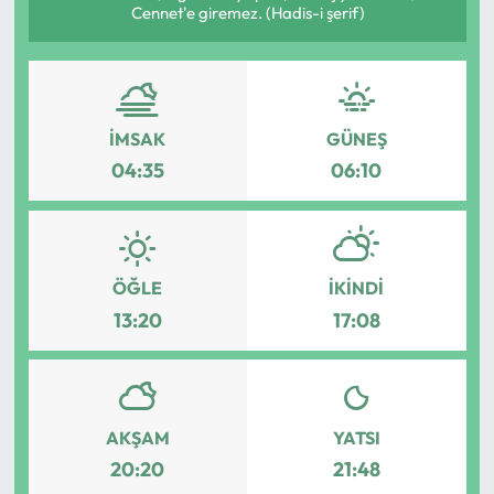
Cennet'e giremez. (Hadis-i şerif)
Mektup Galeri
Röportaj
İMSAK
GÜNEŞ
Manşet
04:35
06:10
Köşe Yazıları
Karikatür Galeri
ÖĞLE
İKINDI
13:20
17:08
BIK
ASTROLOJİ
Spor Yazıları
AKŞAM
YATSI
20:20
21:48
Mektup Galeri