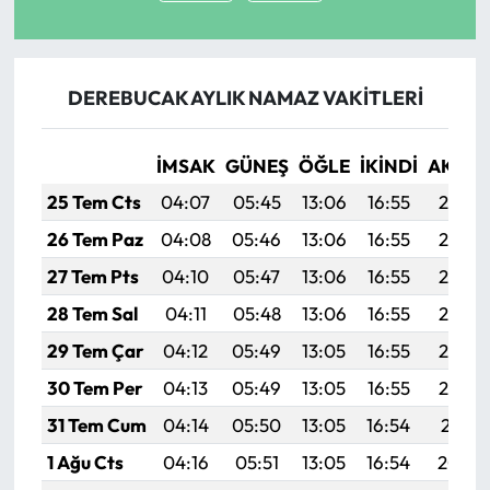
DEREBUCAK AYLIK NAMAZ VAKITLERI
İMSAK
GÜNEŞ
ÖĞLE
İKINDI
AKŞA
25 Tem Cts
04:07
05:45
13:06
16:55
20:16
26 Tem Paz
04:08
05:46
13:06
16:55
20:15
27 Tem Pts
04:10
05:47
13:06
16:55
20:14
28 Tem Sal
04:11
05:48
13:06
16:55
20:13
29 Tem Çar
04:12
05:49
13:05
16:55
20:12
30 Tem Per
04:13
05:49
13:05
16:55
20:12
31 Tem Cum
04:14
05:50
13:05
16:54
20:11
1 Ağu Cts
04:16
05:51
13:05
16:54
20:10