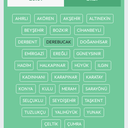
Ekonomi
AHIRLI
AKÖREN
AKŞEHİR
ALTINEKİN
Sağlık
BEYŞEHİR
BOZKIR
CİHANBEYLİ
DERBENT
DEREBUCAK
DOĞANHİSAR
Turizm
EMİRGAZİ
EREĞLİ
GÜNEYSINIR
Teknoloji
HADİM
HALKAPINAR
HÜYÜK
ILGIN
KADINHANI
KARAPINAR
KARATAY
KONYA
KULU
MERAM
SARAYÖNÜ
SELÇUKLU
SEYDİŞEHİR
TAŞKENT
TUZLUKÇU
YALIHÜYÜK
YUNAK
ÇELTİK
ÇUMRA