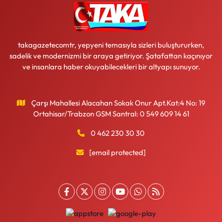
takagazetecomtr, yepyeni temasıyla sizleri buluştururken,
sadelik ve modernizmi bir araya getiriyor. Şatafattan kaçınıyor
ve insanlara haber okuyabilecekleri bir altyapı sunuyor.
Çarşı Mahallesi Alacahan Sokak Onur Apt.Kat:4 No: 19
Ortahisar/Trabzon GSM Santral: 0 549 609 14 61
0 462 230 30 30
[email protected]