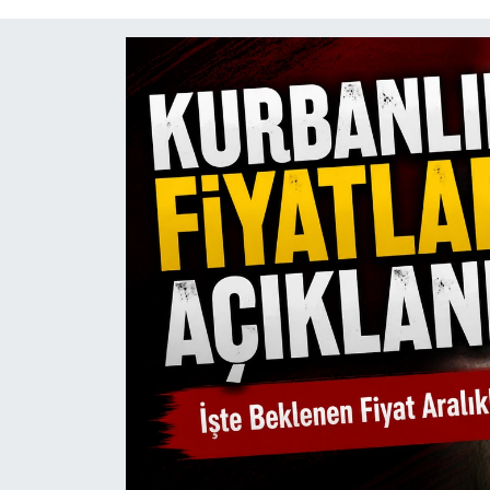
Mektup Galeri
Röportaj
Manşet
Köşe Yazıları
Karikatür Galeri
BIK
ASTROLOJİ
Spor Yazıları
Mektup Galeri