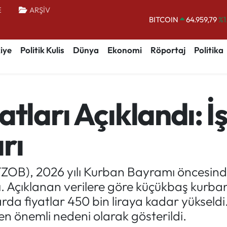
BITCOIN
64.959,79
%1
E
ARŞİV
DOLAR
47,7436
%0.
EURO
55,2510
%0.
iye
Politik Kulis
Dünya
Ekonomi
Röportaj
Politika
STERLİN
64,4811
%0.
GRAM ALTIN
6660.55
%0.
BİST100
13.779
%-
atları Açıklandı: 
rı
 (TZOB), 2026 yılı Kurban Bayramı öncesin
. Açıklanan verilere göre küçükbaş kurbanlı
a fiyatlar 450 bin liraya kadar yükseldi.
n en önemli nedeni olarak gösterildi.