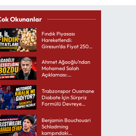
Çok Okunanlar
Fındık Piyasası
Hareketlendi:
Giresun’da Fiyat 250
TL’yi Gördü
Ahmet Ağaoğlu’ndan
Mohamed Salah
Açıklaması:
Trabzonspor’a Çok
Yakışır
Trabzonspor Ousmane
Diabate İçin Sürpriz
Formülü Devreye
Sokuyor
Benjamin Bouchouari
Schladming
kampındaki