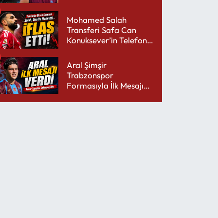
performansıyla şaşırttı
Mohamed Salah
Transferi Safa Can
Konuksever’in Telefon
Şarjını Bitirdi
Aral Şimşir
Trabzonspor
Formasıyla İlk Mesajını
Udinese’ye Verdi