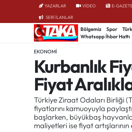
YAZARLAR
VİDEO
E-GAZET
SERİ İLANLAR
Bölgemiz
Trabzon Nöbetçi Eczaneler
Bölgemiz
Spor
Türk
Whatsapp İhbar Hattı
Spor
Trabzon Hava Durumu
EKONOMI
Türkiye
Trabzon Trafik Yoğunluk Haritası
Kurbanlık Fiy
Kültür/Sanat
Süper Lig Puan Durumu ve Fikstür
Fiyat Aralıkla
Politika
Tüm Manşetler
Politik Kulis
Son Dakika Haberleri
Türkiye Ziraat Odaları Birliği
fiyatlarını kamuoyuyla paylaştı
Dünya
Haber Arşivi
başlarken, büyükbaş hayvanlard
maliyetleri ise fiyat artışlarını
Magazin