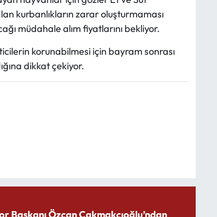
kalan kurbanlıkların zarar oluşturmaması
ağı müdahale alım fiyatlarını bekliyor.
eticilerin korunabilmesi için bayram sonrası
ğına dikkat çekiyor.
or Başkanı Özcan Çakmakçıoğlu’ndan