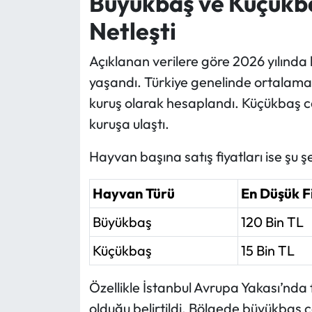
Büyükbaş ve Küçükba
Netleşti
Açıklanan verilere göre 2026 yılında k
yaşandı. Türkiye genelinde ortalama b
kuruş olarak hesaplandı. Küçükbaş can
kuruşa ulaştı.
Hayvan başına satış fiyatları ise şu ş
Hayvan Türü
En Düşük F
Büyükbaş
120 Bin TL
Küçükbaş
15 Bin TL
Özellikle İstanbul Avrupa Yakası’nda 
olduğu belirtildi. Bölgede büyükbaş ca