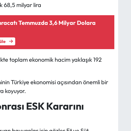
 68,5 milyar lira
hracatı Temmuzda 3,6 Milyar Dolara
tüle
irlikte toplam ekonomik hacim yaklaşık 192
in Türkiye ekonomisi açısından önemli bir
ya koyuyor.
nrası ESK Kararını
an hayvanlar için gözler Et ve Süt