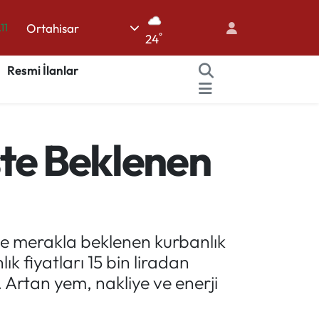
.11
Ortahisar
18
°
24
32
Resmi İlanlar
38
03
14
İşte Beklenen
de merakla beklenen kurbanlık
k fiyatları 15 bin liradan
 Artan yem, nakliye ve enerji