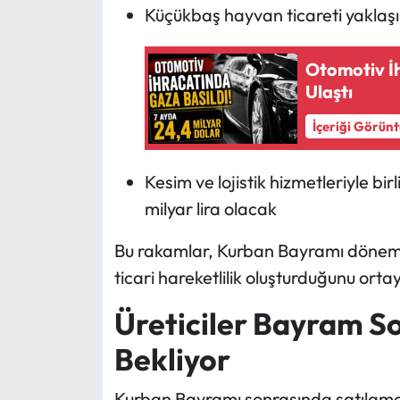
Küçükbaş hayvan ticareti yaklaşık
Otomotiv İ
Ulaştı
İçeriği Görün
Kesim ve lojistik hizmetleriyle b
milyar lira olacak
Bu rakamlar, Kurban Bayramı dönemin
ticari hareketlilik oluşturduğunu orta
Üreticiler Bayram So
Bekliyor
Kurban Bayramı sonrasında satılamay