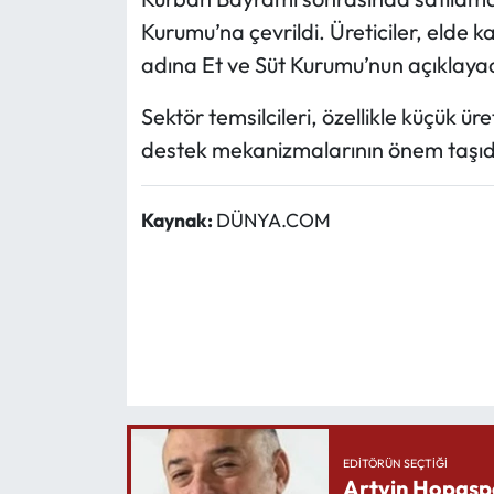
Kurumu’na çevrildi. Üreticiler, elde 
adına Et ve Süt Kurumu’nun açıklayac
Sektör temsilcileri, özellikle küçük ür
destek mekanizmalarının önem taşıdı
Kaynak:
DÜNYA.COM
EDITÖRÜN SEÇTIĞI
Artvin Hopasp