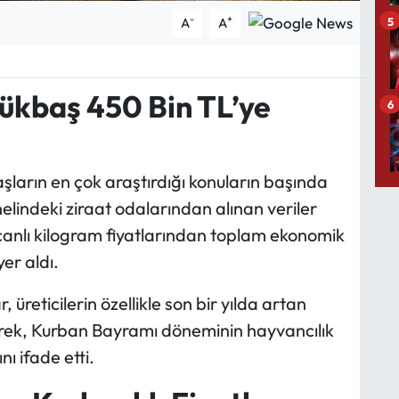
-
+
5
A
A
ükbaş 450 Bin TL’ye
6
ların en çok araştırdığı konuların başında
enelindeki ziraat odalarından alınan veriler
anlı kilogram fiyatlarından toplam ekonomik
er aldı.
reticilerin özellikle son bir yılda artan
terek, Kurban Bayramı döneminin hayvancılık
ı ifade etti.