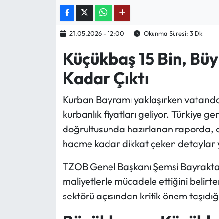
Ekonomi
21.05.2026 - 12:00
Okunma Süresi: 3 Dk
Sağlık
Küçükbaş 15 Bin, Büy
Turizm
Kadar Çıktı
Teknoloji
Kurban Bayramı yaklaşırken vatandaş
kurbanlık fiyatları geliyor. Türkiye g
doğrultusunda hazırlanan raporda, c
hacme kadar dikkat çeken detaylar y
TZOB Genel Başkanı Şemsi Bayraktar, ü
maliyetlerle mücadele ettiğini belir
sektörü açısından kritik önem taşıdığın