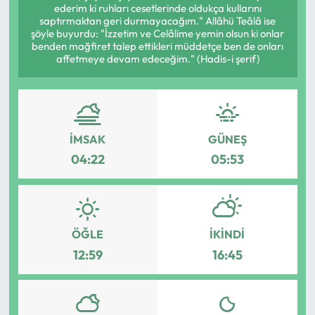
ederim ki ruhları cesetlerinde oldukça kullarını
saptırmaktan geri durmayacağım." Allâhü Teâlâ ise
Mektup Galeri
şöyle buyurdu: "İzzetim ve Celâlime yemin olsun ki onlar
benden mağfiret talep ettikleri müddetçe ben de onları
affetmeye devam edeceğim." (Hadis-i şerif)
Röportaj
Manşet
Köşe Yazıları
İMSAK
GÜNEŞ
04:22
05:53
Karikatür Galeri
BIK
ÖĞLE
İKINDI
ASTROLOJİ
12:59
16:45
Spor Yazıları
Mektup Galeri