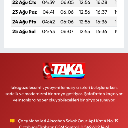
22 Ağu Cts
04:39
06:05
12:56
16:38
19:38
23 Ağu Paz
04:41
06:06
12:56
16:37
19:36
24 Ağu Pts
04:42
06:06
12:56
16:36
19:35
25 Ağu Sal
04:43
06:07
12:55
16:36
19:34
takagazetecomtr, yepyeni temasıyla sizleri buluştururken,
sadelik ve modernizmi bir araya getiriyor. Şatafattan kaçınıyor
ve insanlara haber okuyabilecekleri bir altyapı sunuyor.
Çarşı Mahallesi Alacahan Sokak Onur Apt.Kat:4 No: 19
Ortahisar/Trabzon GSM Santral: 0 549 609 14 61