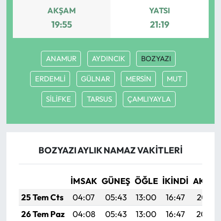
AKŞAM
YATSI
Ekonomi
19:55
21:19
Sağlık
ANAMUR
AYDINCIK
BOZYAZI
Turizm
ERDEMLİ
GÜLNAR
MERSİN
MUT
Teknoloji
SİLİFKE
TARSUS
ÇAMLIYAYLA
BOZYAZI AYLIK NAMAZ VAKITLERI
İMSAK
GÜNEŞ
ÖĞLE
İKINDI
AKŞA
25 Tem Cts
04:07
05:43
13:00
16:47
20:07
26 Tem Paz
04:08
05:43
13:00
16:47
20:06