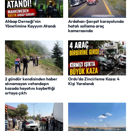
Ahbap Derneği’nin
Ardahan-Şavşat karayolunda
Yönetimine Kayyum Atandı
hatalı sollama araç
kamerasında
2 gündür kendisinden haber
Ordu’da Zincirleme Kaza: 4
alınamayan vatandaşın
Kişi Yaralandı
kazada hayatını kaybettiği
ortaya çıktı