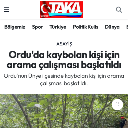
Bölgemiz
Trabzon Nöbetçi Eczaneler
Bölgemiz
Spor
Türkiye
Politik Kulis
Dünya
Spor
Trabzon Hava Durumu
ASAYIŞ
Türkiye
Trabzon Trafik Yoğunluk Haritası
Ordu'da kaybolan kişi için
arama çalışması başlatıldı
Kültür/Sanat
Süper Lig Puan Durumu ve Fikstür
Ordu'nun Ünye ilçesinde kaybolan kişi için arama
Politika
Tüm Manşetler
çalışması başlatıldı.
Politik Kulis
Son Dakika Haberleri
Dünya
Haber Arşivi
Magazin