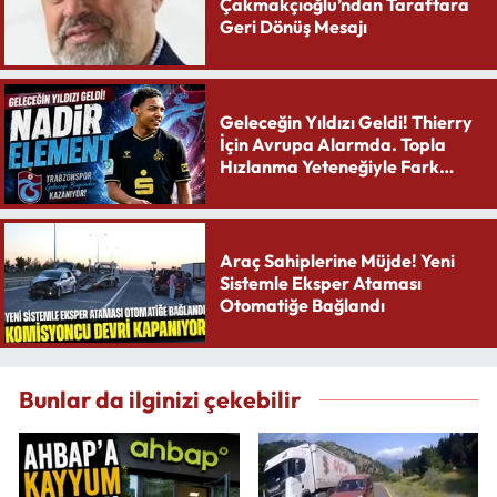
Çakmakçıoğlu’ndan Taraftara
Geri Dönüş Mesajı
Geleceğin Yıldızı Geldi! Thierry
İçin Avrupa Alarmda. Topla
Hızlanma Yeteneğiyle Fark
Yaratıyor
Araç Sahiplerine Müjde! Yeni
Sistemle Eksper Ataması
Otomatiğe Bağlandı
Bunlar da ilginizi çekebilir