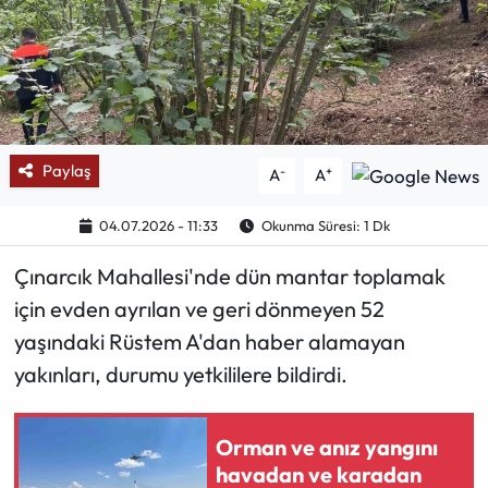
Mektup Galeri
Röportaj
Manşet
Paylaş
-
+
A
A
Köşe Yazıları
04.07.2026 - 11:33
Okunma Süresi: 1 Dk
Karikatür Galeri
Çınarcık Mahallesi'nde dün mantar toplamak
için evden ayrılan ve geri dönmeyen 52
BIK
yaşındaki Rüstem A'dan haber alamayan
ASTROLOJİ
yakınları, durumu yetkililere bildirdi.
Spor Yazıları
Orman ve anız yangını
havadan ve karadan
Mektup Galeri