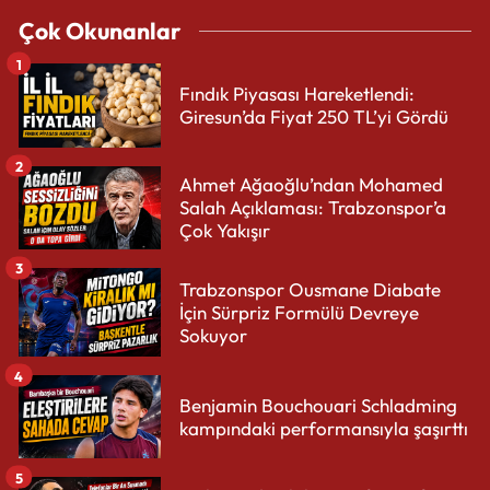
Çok Okunanlar
1
Fındık Piyasası Hareketlendi:
Giresun’da Fiyat 250 TL’yi Gördü
2
Ahmet Ağaoğlu’ndan Mohamed
Salah Açıklaması: Trabzonspor’a
Çok Yakışır
3
Trabzonspor Ousmane Diabate
İçin Sürpriz Formülü Devreye
Sokuyor
4
Benjamin Bouchouari Schladming
kampındaki performansıyla şaşırttı
5