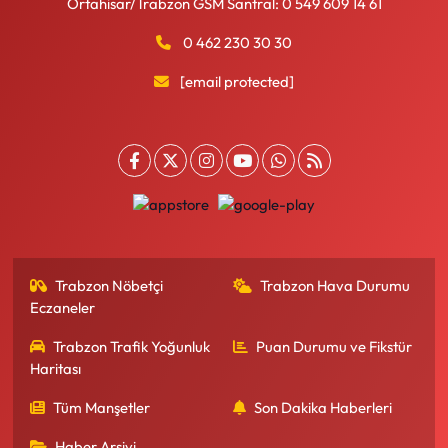
Ortahisar/Trabzon GSM Santral: 0 549 609 14 61
0 462 230 30 30
[email protected]
Trabzon Nöbetçi
Trabzon Hava Durumu
Eczaneler
Trabzon Trafik Yoğunluk
Puan Durumu ve Fikstür
Haritası
Tüm Manşetler
Son Dakika Haberleri
Haber Arşivi