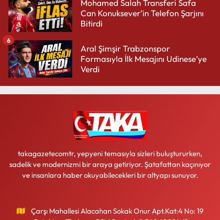
Mohamed Salah Transferi Safa
Can Konuksever’in Telefon Şarjını
Bitirdi
6
Aral Şimşir Trabzonspor
Formasıyla İlk Mesajını Udinese’ye
Verdi
takagazetecomtr, yepyeni temasıyla sizleri buluştururken,
sadelik ve modernizmi bir araya getiriyor. Şatafattan kaçınıyor
ve insanlara haber okuyabilecekleri bir altyapı sunuyor.
Çarşı Mahallesi Alacahan Sokak Onur Apt.Kat:4 No: 19