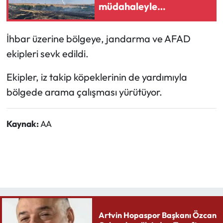
müdahaleyle
söndürüldü
Ekonomi
İhbar üzerine bölgeye, jandarma ve AFAD
Sağlık
ekipleri sevk edildi.
Turizm
Ekipler, iz takip köpeklerinin de yardımıyla
bölgede arama çalışması yürütüyor.
Teknoloji
Kaynak:
AA
Artvin Hopaspor Başkanı Özcan