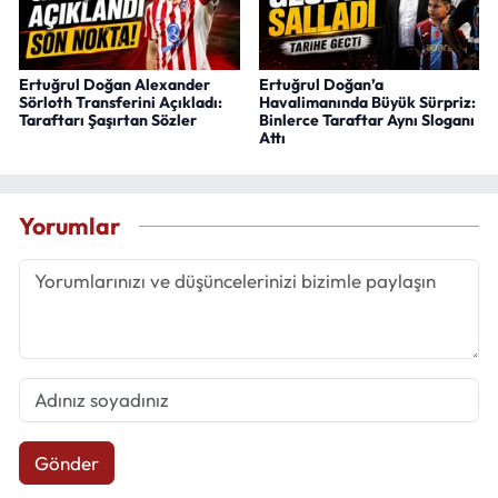
Ertuğrul Doğan Alexander
Ertuğrul Doğan’a
Sörloth Transferini Açıkladı:
Havalimanında Büyük Sürpriz:
Taraftarı Şaşırtan Sözler
Binlerce Taraftar Aynı Sloganı
Attı
Yorumlar
Gönder