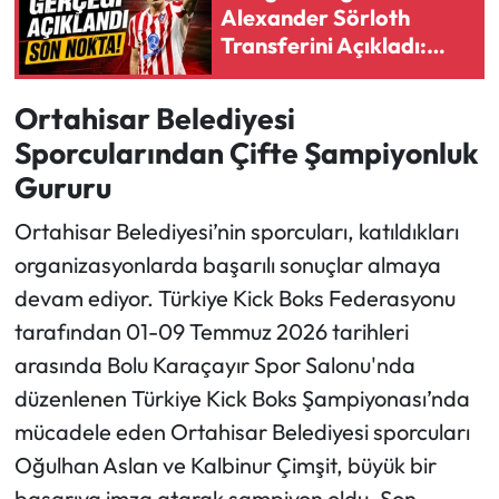
Alexander Sörloth
Transferini Açıkladı:
Ekonomi
Taraftarı Şaşırtan
Sözler
Sağlık
Ortahisar Belediyesi
Sporcularından Çifte Şampiyonluk
Turizm
Gururu
Teknoloji
Ortahisar Belediyesi’nin sporcuları, katıldıkları
organizasyonlarda başarılı sonuçlar almaya
devam ediyor. Türkiye Kick Boks Federasyonu
tarafından 01-09 Temmuz 2026 tarihleri
arasında Bolu Karaçayır Spor Salonu'nda
düzenlenen Türkiye Kick Boks Şampiyonası’nda
mücadele eden Ortahisar Belediyesi sporcuları
Oğulhan Aslan ve Kalbinur Çimşit, büyük bir
başarıya imza atarak şampiyon oldu. Son