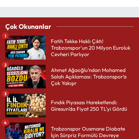
Çok Okunanlar
1
Fatih Tekke Haklı Çıktı!
Trabzonspor'un 20 Milyon Euroluk
Cevheri Parlıyor
2
Ahmet Ağaoğlu’ndan Mohamed
Salah Açıklaması: Trabzonspor’a
Çok Yakışır
3
Fındık Piyasası Hareketlendi:
Giresun’da Fiyat 250 TL’yi Gördü
4
Trabzonspor Ousmane Diabate
İçin Sürpriz Formülü Devreye