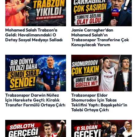
Mohamed Salah Trabzon’a
Jamie Carragher’dan
Geldi: Havalimanındaki O
Mohamed Salah’ın
Detay Sosyal Medyayı Salladı
Trabzonspor Transferine Çok
Konuşulacak Yorum
Trabzonspor Darwin Núñez
Trabzonspor Eldor
İçin Harekete Geçti: Kiralık
Shomurodov İçin Takas
Transfer Formülü Ortaya Çıktı
Teklifini Yaptı: Başakşehir’in
Talebi Ortaya Çıktı