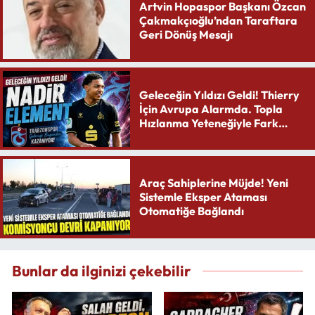
Artvin Hopaspor Başkanı Özcan
Çakmakçıoğlu’ndan Taraftara
Geri Dönüş Mesajı
Geleceğin Yıldızı Geldi! Thierry
İçin Avrupa Alarmda. Topla
Hızlanma Yeteneğiyle Fark
Yaratıyor
Araç Sahiplerine Müjde! Yeni
Sistemle Eksper Ataması
Otomatiğe Bağlandı
Bunlar da ilginizi çekebilir