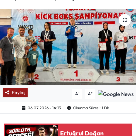
Mektup Galeri
Röportaj
Manşet
Köşe Yazıları
Karikatür Galeri
BIK
Paylaş
-
+
A
A
ASTROLOJİ
06.07.2026 - 14:13
Okunma Süresi: 1 Dk
Spor Yazıları
Ertuğrul Doğan
Mektup Galeri