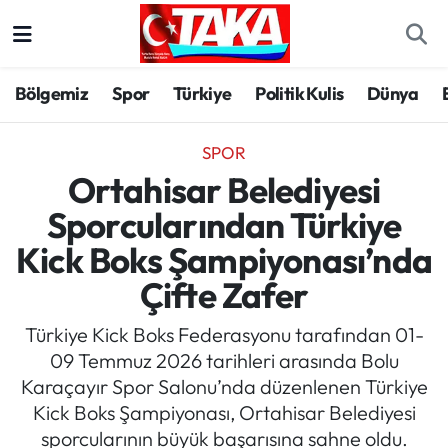
Bölgemiz
Trabzon Nöbetçi Eczaneler
Bölgemiz
Spor
Türkiye
Politik Kulis
Dünya
Spor
Trabzon Hava Durumu
SPOR
Türkiye
Trabzon Trafik Yoğunluk Haritası
Ortahisar Belediyesi
Sporcularından Türkiye
Kültür/Sanat
Süper Lig Puan Durumu ve Fikstür
Kick Boks Şampiyonası’nda
Politika
Tüm Manşetler
Çifte Zafer
Politik Kulis
Son Dakika Haberleri
Türkiye Kick Boks Federasyonu tarafından 01-
09 Temmuz 2026 tarihleri arasında Bolu
Dünya
Haber Arşivi
Karaçayır Spor Salonu’nda düzenlenen Türkiye
Kick Boks Şampiyonası, Ortahisar Belediyesi
Magazin
sporcularının büyük başarısına sahne oldu.