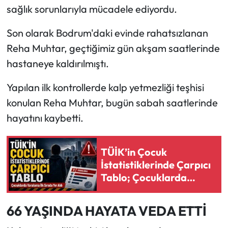
sağlık sorunlarıyla mücadele ediyordu.
Ekonomi
Son olarak Bodrum'daki evinde rahatsızlanan
Reha Muhtar, geçtiğimiz gün akşam saatlerinde
Sağlık
hastaneye kaldırılmıştı.
Turizm
Yapılan ilk kontrollerde kalp yetmezliği teşhisi
Teknoloji
konulan Reha Muhtar, bugün sabah saatlerinde
hayatını kaybetti.
TÜİK’in Çocuk
İstatistiklerinde Çarpıcı
Tablo; Çocuklarda
Yaralama İlk Sırada Yer
Aldı
66 YAŞINDA HAYATA VEDA ETTİ