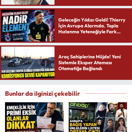
Geleceğin Yıldızı Geldi! Thierry
İçin Avrupa Alarmda. Topla
Hızlanma Yeteneğiyle Fark
Yaratıyor
Araç Sahiplerine Müjde! Yeni
Sistemle Eksper Ataması
Otomatiğe Bağlandı
Bunlar da ilginizi çekebilir