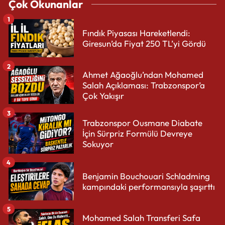
Çok Okunanlar
1
Fındık Piyasası Hareketlendi:
Giresun’da Fiyat 250 TL’yi Gördü
2
Ahmet Ağaoğlu’ndan Mohamed
Salah Açıklaması: Trabzonspor’a
Çok Yakışır
3
Trabzonspor Ousmane Diabate
İçin Sürpriz Formülü Devreye
Sokuyor
4
Benjamin Bouchouari Schladming
kampındaki performansıyla şaşırttı
5
Mohamed Salah Transferi Safa