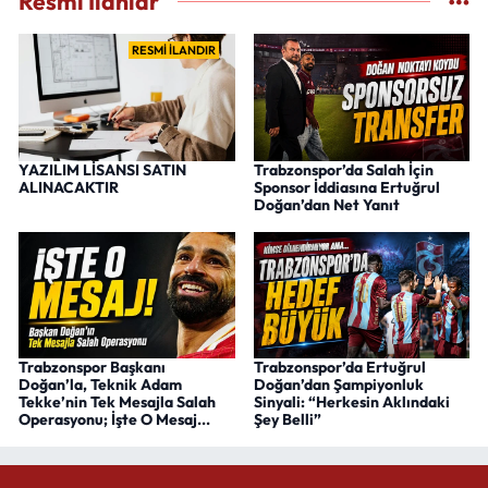
Resmi İlanlar
RESMİ İLANDIR
YAZILIM LİSANSI SATIN
Trabzonspor’da Salah İçin
ALINACAKTIR
Sponsor İddiasına Ertuğrul
Doğan’dan Net Yanıt
Trabzonspor Başkanı
Trabzonspor’da Ertuğrul
Doğan’la, Teknik Adam
Doğan’dan Şampiyonluk
Tekke’nin Tek Mesajla Salah
Sinyali: “Herkesin Aklındaki
Operasyonu; İşte O Mesaj...
Şey Belli”