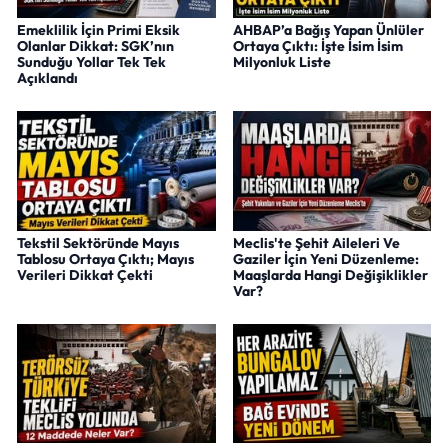
Emeklilik İçin Primi Eksik
AHBAP’a Bağış Yapan Ünlüler
Olanlar Dikkat: SGK’nın
Ortaya Çıktı: İşte İsim İsim
Sunduğu Yollar Tek Tek
Milyonluk Liste
Açıklandı
Tekstil Sektöründe Mayıs
Meclis'te Şehit Aileleri Ve
Tablosu Ortaya Çıktı; Mayıs
Gaziler İçin Yeni Düzenleme:
Verileri Dikkat Çekti
Maaşlarda Hangi Değişiklikler
Var?