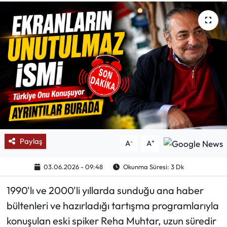
Mektup Galeri
Röportaj
Manşet
Köşe Yazıları
Karikatür Galeri
Paylaş
-
+
A
A
BIK
03.06.2026 - 09:48
Okunma Süresi: 3 Dk
ASTROLOJİ
1990'lı ve 2000'li yıllarda sunduğu ana haber
Spor Yazıları
bültenleri ve hazırladığı tartışma programlarıyla
konuşulan eski spiker Reha Muhtar, uzun süredir
Mektup Galeri