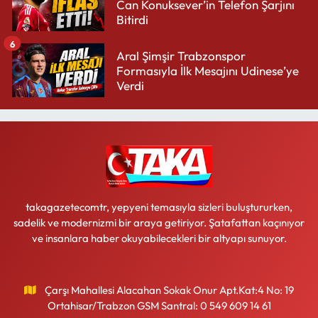
Can Konuksever’in Telefon Şarjını
Bitirdi
6
Aral Şimşir Trabzonspor
Formasıyla İlk Mesajını Udinese’ye
Verdi
takagazetecomtr, yepyeni temasıyla sizleri buluştururken,
sadelik ve modernizmi bir araya getiriyor. Şatafattan kaçınıyor
ve insanlara haber okuyabilecekleri bir altyapı sunuyor.
Çarşı Mahallesi Alacahan Sokak Onur Apt.Kat:4 No: 19
Ortahisar/Trabzon GSM Santral: 0 549 609 14 61