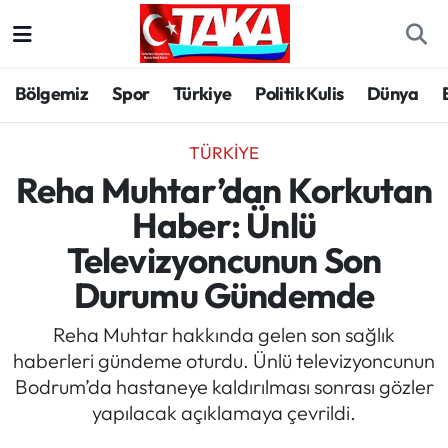
Bölgemiz
Trabzon Nöbetçi Eczaneler
Bölgemiz
Spor
Türkiye
Politik Kulis
Dünya
Spor
Trabzon Hava Durumu
TÜRKIYE
Türkiye
Trabzon Trafik Yoğunluk Haritası
Reha Muhtar’dan Korkutan
Haber: Ünlü
Kültür/Sanat
Süper Lig Puan Durumu ve Fikstür
Televizyoncunun Son
Politika
Tüm Manşetler
Durumu Gündemde
Politik Kulis
Son Dakika Haberleri
Reha Muhtar hakkında gelen son sağlık
haberleri gündeme oturdu. Ünlü televizyoncunun
Dünya
Haber Arşivi
Bodrum’da hastaneye kaldırılması sonrası gözler
yapılacak açıklamaya çevrildi.
Magazin