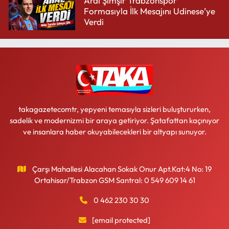
Aral Şimşir Trabzonspor
Formasıyla İlk Mesajını Udinese’ye
Verdi
takagazetecomtr, yepyeni temasıyla sizleri buluştururken,
sadelik ve modernizmi bir araya getiriyor. Şatafattan kaçınıyor
ve insanlara haber okuyabilecekleri bir altyapı sunuyor.
Çarşı Mahallesi Alacahan Sokak Onur Apt.Kat:4 No: 19
Ortahisar/Trabzon GSM Santral: 0 549 609 14 61
0 462 230 30 30
[email protected]