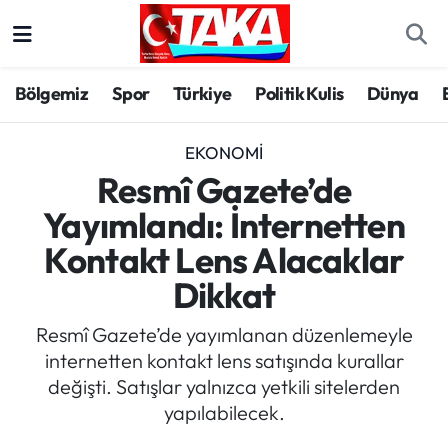
Bölgemiz
Trabzon Nöbetçi Eczaneler
Bölgemiz
Spor
Türkiye
Politik Kulis
Dünya
Spor
Trabzon Hava Durumu
EKONOMI
Türkiye
Trabzon Trafik Yoğunluk Haritası
Resmî Gazete’de
Yayımlandı: İnternetten
Kültür/Sanat
Süper Lig Puan Durumu ve Fikstür
Kontakt Lens Alacaklar
Politika
Tüm Manşetler
Dikkat
Politik Kulis
Son Dakika Haberleri
Resmî Gazete’de yayımlanan düzenlemeyle
internetten kontakt lens satışında kurallar
Dünya
Haber Arşivi
değişti. Satışlar yalnızca yetkili sitelerden
yapılabilecek.
Magazin