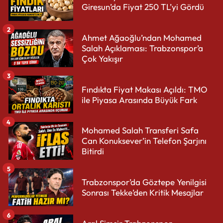
Giresun’da Fiyat 250 TL’yi Gördü
2
Ahmet Ağaoğlu’ndan Mohamed
Salah Açıklaması: Trabzonspor’a
Çok Yakışır
3
Fındıkta Fiyat Makası Açıldı: TMO
ile Piyasa Arasında Büyük Fark
4
Mohamed Salah Transferi Safa
Can Konuksever’in Telefon Şarjını
Bitirdi
5
Trabzonspor’da Göztepe Yenilgisi
Sonrası Tekke’den Kritik Mesajlar
6