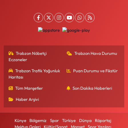
Trabzon Nöbetçi
Trabzon Hava Durumu
Eczaneler
Trabzon Trafik Yoğunluk
Puan Durumu ve Fikstür
Haritası
Tüm Manşetler
Son Dakika Haberleri
Haber Arşivi
Künye
Bölgemiz
Spor
Türkiye
Dünya
Röportaj
Mektup Galeri
Kültür/Sanat
Manşet
Spor Yazıları