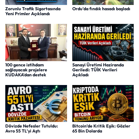
Zorunlu Trafik Sigortasında
Ordu'da fındık hasadı başladı
Yeni Primler Açıklandı
100 gence istihdam
Sanayi Üretimi Haziranda
sağlayacak projelere
Geriledi: TÜİK Verileri
KUDAKA'dan destek
Açıkladı
Dövizde Nefesler Tutuldu:
Bitcoin’de Kritik Eşik: Gözler
Avro 55 TL’yi Aştı
65 Bin Dolarda