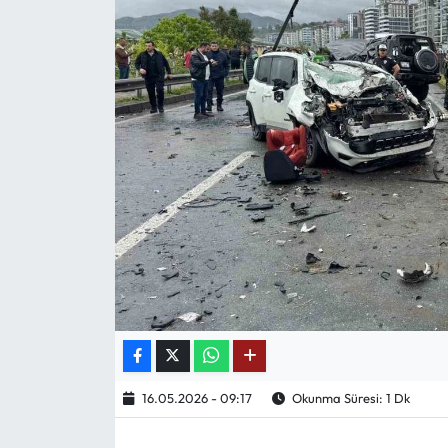
Mektup Galeri
Röportaj
Manşet
Köşe Yazıları
Karikatür Galeri
BIK
ASTROLOJİ
Spor Yazıları
16.05.2026 - 09:17
Okunma Süresi: 1 Dk
Mektup Galeri