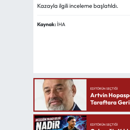
Kazayla ilgili inceleme başlatıldı.
Kaynak:
İHA
EDITÖRÜN SEÇTIĞI
Artvin Hopasp
Taraftara Geri
EDITÖRÜN SEÇTIĞI