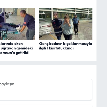
klarında dron
Genç kadının bıçaklanmasıyla
a uğrayan gemideki
ilgili 1 kişi tutuklandı
Samsun'a getirildi