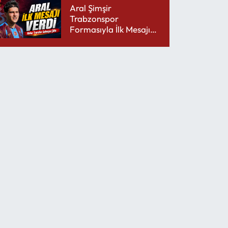
Aral Şimşir
Trabzonspor
Formasıyla İlk Mesajını
Udinese’ye Verdi