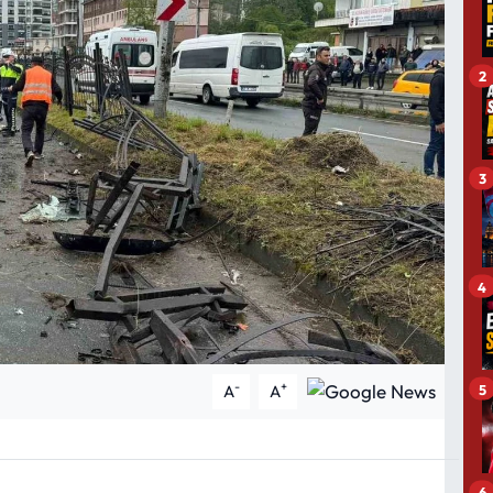
2
3
4
-
+
5
A
A
6