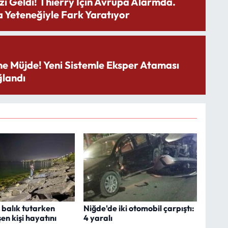
zı Geldi! Thierry İçin Avrupa Alarmda.
 Yeteneğiyle Fark Yaratıyor
ne Müjde! Yeni Sistemle Eksper Ataması
landı
 balık tutarken
Niğde'de iki otomobil çarpıştı:
en kişi hayatını
4 yaralı