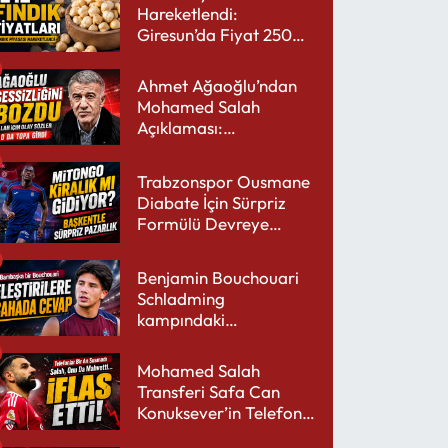
Hareketlendi:
Giresun’da Fiyat 250
TL’yi Gördü
Ahmet Ağaoğlu’ndan
Mohamed Salah
Açıklaması:
Trabzonspor’a Çok
Yakışır
Trabzonspor Ousmane
Diabate İçin Sürpriz
Formülü Devreye
Sokuyor
Benjamin Bouchouari
Schladming
kampındaki
performansıyla şaşırttı
Mohamed Salah
Transferi Safa Can
Konuksever’in Telefon
Şarjını Bitirdi