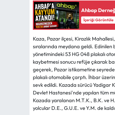
Ahbap Derneği
Ekonomi
İçeriği Görüntüle
Sağlık
Turizm
Kaza, Pazar ilçesi, Kirazlık Mahallesi
sıralarında meydana geldi. Edinilen b
Teknoloji
yönetimindeki 53 HG 048 plakalı otom
kaybetmesi sonucu refüje çıkarak bar
geçerek, Pazar istikametine seyrede
plakalı otomobile çarptı. İhbar üzeri
sevk edildi. Kazada sürücü Yadigar Ka
Devlet Hastanesi'nde yapılan tüm m
Kazada yaralanan M.T.K., B.K. ve H.T.
yolcular D.E., G.U.E. ve Y.M. de kaldı