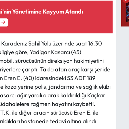
’nin Yönetimine Kayyum Atandı
, Karadeniz Sahil Yolu üzerinde saat 16.30
ilgiye göre, Yadigar Kasarcı (45)
obil, sürücüsünün direksiyon hakimiyetini
iyerlere çarptı. Takla atan araç karşı şeride
n Eren E. (40) idaresindeki 53 ADF 189
ne kaza yerine polis, jandarma ve sağlık ekibi
sarcı ağır yaralı olarak kaldırıldığı Kaçkar
üdahalelere rağmen hayatını kaybetti.
K. ile diğer aracın sürücüsü Eren E. ile
rıldıkları hastanede tedavi altına alındı.