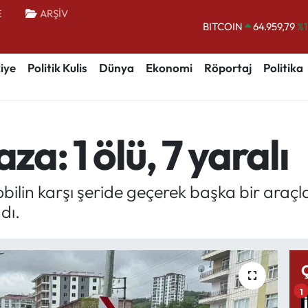
E
ARŞİV
BITCOIN
64.959,79
%1
DOLAR
47,7436
%0.
iye
Politik Kulis
Dünya
Ekonomi
Röportaj
Politika
EURO
55,2510
%0.
STERLİN
64,4811
%0.
GRAM ALTIN
6660.55
%0.
za: 1 ölü, 7 yaralı
BİST100
13.779
%-
ilin karşı şeride geçerek başka bir araçla 
dı.
1