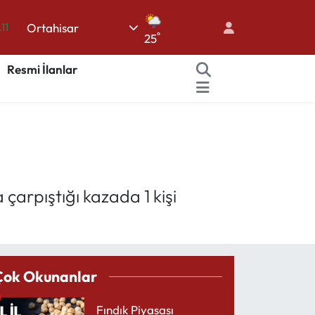
.11
Ortahisar
°
25
18
Resmi İlanlar
32
38
03
14
çarpıştığı kazada 1 kişi
Çok Okunanlar
Fındık Piyasası