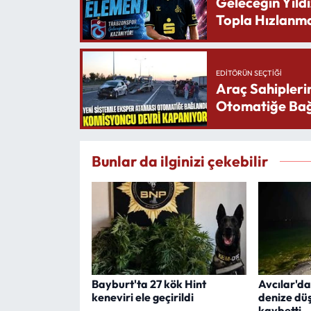
Geleceğin Yıldı
Topla Hızlanma
EDITÖRÜN SEÇTIĞI
Araç Sahipleri
Otomatiğe Bağ
Bunlar da ilginizi çekebilir
Bayburt'ta 27 kök Hint
Avcılar'da
keneviri ele geçirildi
denize düş
kaybetti