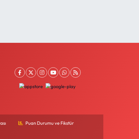
ası
Puan Durumu ve Fikstür