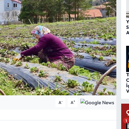
Y
S
A
T
C
İ
V
-
+
A
A
1