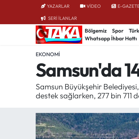
YAZARLAR
VİDEO
E-GAZET
SERİ İLANLAR
Bölgemiz
Trabzon Nöbetçi Eczaneler
Bölgemiz
Spor
Türk
Whatsapp İhbar Hattı
Spor
Trabzon Hava Durumu
EKONOMI
Türkiye
Trabzon Trafik Yoğunluk Haritası
Samsun'da 14 
Kültür/Sanat
Süper Lig Puan Durumu ve Fikstür
Samsun Büyükşehir Belediyesi, s
Politika
Tüm Manşetler
destek sağlarken, 277 bin 711 d
Politik Kulis
Son Dakika Haberleri
Dünya
Haber Arşivi
Magazin