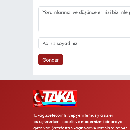
Gönder
takagazetecomtr, yepyeni temasıyla sizleri
buluştururken, sadelik ve modernizmi bir araya
getiriyor. Şatafattan kaçınıyor ve insanlara haber