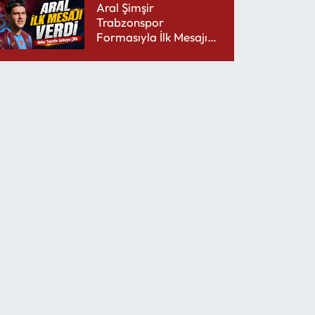
Aral Şimşir
Trabzonspor
Formasıyla İlk Mesajını
Udinese’ye Verdi