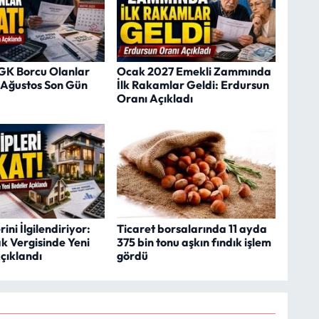
SGK Borcu Olanlar
Ocak 2027 Emekli Zammında
1 Ağustos Son Gün
İlk Rakamlar Geldi: Erdursun
Oranı Açıkladı
ini İlgilendiriyor:
Ticaret borsalarında 11 ayda
k Vergisinde Yeni
375 bin tonu aşkın fındık işlem
çıklandı
gördü