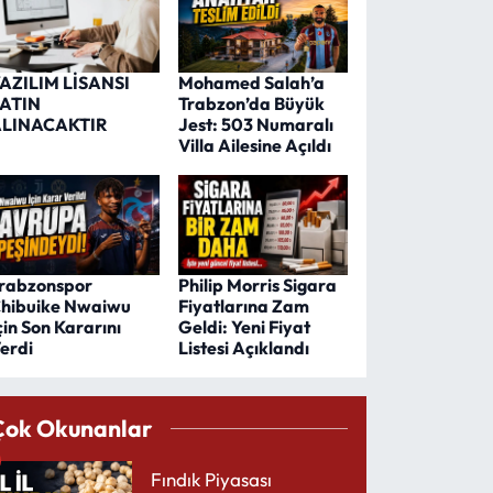
AZILIM LİSANSI
Mohamed Salah’a
ATIN
Trabzon’da Büyük
LINACAKTIR
Jest: 503 Numaralı
Villa Ailesine Açıldı
rabzonspor
Philip Morris Sigara
hibuike Nwaiwu
Fiyatlarına Zam
çin Son Kararını
Geldi: Yeni Fiyat
erdi
Listesi Açıklandı
Çok Okunanlar
Fındık Piyasası