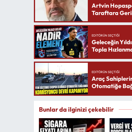
Artvin Hopasp
Taraftara Geri
EDITÖRÜN SEÇTIĞI
Geleceğin Yıldı
Topla Hızlanma
EDITÖRÜN SEÇTIĞI
Araç Sahipleri
Otomatiğe Bağ
Bunlar da ilginizi çekebilir