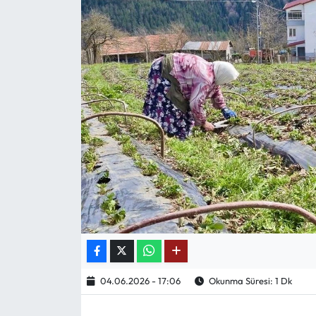
Mektup Galeri
Röportaj
Manşet
Köşe Yazıları
Karikatür Galeri
BIK
ASTROLOJİ
Spor Yazıları
04.06.2026 - 17:06
Okunma Süresi: 1 Dk
Mektup Galeri