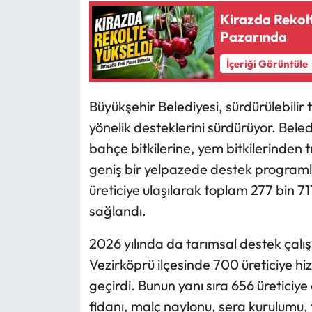
Kirazda Rekolt
Ekonomi
Pazarında
İçeriği Görüntüle
Sağlık
Turizm
Büyükşehir Belediyesi, sürdürülebilir 
yönelik desteklerini sürdürüyor. Beled
Teknoloji
bahçe bitkilerine, yem bitkilerinden 
geniş bir yelpazede destek programl
üreticiye ulaşılarak toplam 277 bin 7
sağlandı.
2026 yılında da tarımsal destek çal
Vezirköprü ilçesinde 700 üreticiye h
geçirdi. Bunun yanı sıra 656 üreticiye
fidanı, malç naylonu, sera kurulumu,