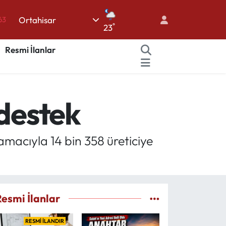
Ortahisar
63
°
23
%0
Resmi İlanlar
08
%0
45
 destek
70
amacıyla 14 bin 358 üreticiye
Resmi İlanlar
RESMİ İLANDIR