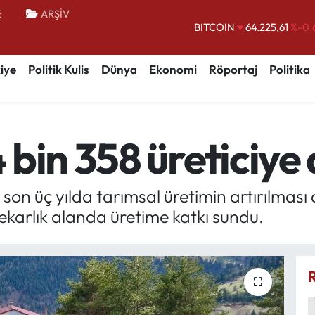
E
ARŞİV
BITCOIN
64.225,61
%-0.
DOLAR
47,6704
iye
Politik Kulis
Dünya
Ekonomi
Röportaj
Politika
EURO
55,0406
%-0.
STERLİN
64,2143
GRAM ALTIN
6510.40
%0.
bin 358 üreticiye
BİST100
13.799
%
on üç yılda tarımsal üretimin artırılması 
ekarlık alanda üretime katkı sundu.