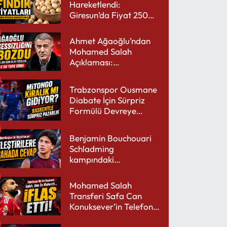
Hareketlendi:
Giresun’da Fiyat 250
TL’yi Gördü
Ahmet Ağaoğlu’ndan
Mohamed Salah
Açıklaması:
Trabzonspor’a Çok
Yakışır
Trabzonspor Ousmane
Diabate İçin Sürpriz
Formülü Devreye
Sokuyor
Benjamin Bouchouari
Schladming
kampındaki
performansıyla şaşırttı
Mohamed Salah
Transferi Safa Can
Konuksever’in Telefon
Şarjını Bitirdi