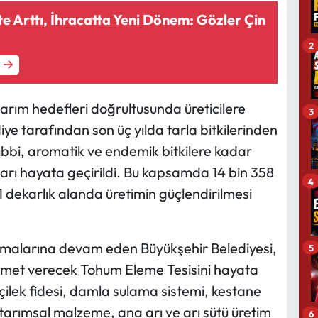
e Arttı, İhracatta Yeni Dönem: Gözler Çin
2
tarım hedefleri doğrultusunda üreticilere
3
iye tarafından son üç yılda tarla bitkilerinden
tıbbi, aromatik ve endemik bitkilere kadar
arı hayata geçirildi. Bu kapsamda 14 bin 358
4
11 dekarlık alanda üretimin güçlendirilmesi
ışmalarına devam eden Büyükşehir Belediyesi,
5
izmet verecek Tohum Eleme Tesisini hayata
 çilek fidesi, damla sulama sistemi, kestane
 tarımsal malzeme, ana arı ve arı sütü üretim
6