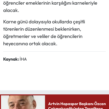
öğrenciler emeklerinin karşılığını karneleriyle
alacak.
Ekonomi
Karne günü dolayısıyla okullarda çeşitli
Sağlık
törenlerin düzenlenmesi beklenirken,
öğretmenler ve veliler de öğrencilerin
Turizm
heyecanına ortak olacak.
Teknoloji
Kaynak:
İHA
Artvin Hopaspor Başkanı Özcan
Çakmakçıoğlu’ndan Taraftara