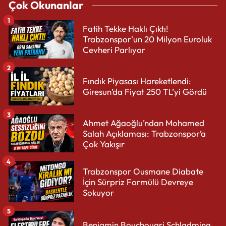
Çok Okunanlar
1
Fatih Tekke Haklı Çıktı!
Trabzonspor'un 20 Milyon Euroluk
Cevheri Parlıyor
2
Fındık Piyasası Hareketlendi:
Giresun’da Fiyat 250 TL’yi Gördü
3
Ahmet Ağaoğlu’ndan Mohamed
Salah Açıklaması: Trabzonspor’a
Çok Yakışır
4
Trabzonspor Ousmane Diabate
İçin Sürpriz Formülü Devreye
Sokuyor
5
Benjamin Bouchouari Schladming