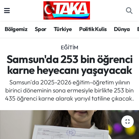
Bölgemiz
Trabzon Nöbetçi Eczaneler
Bölgemiz
Spor
Türkiye
Politik Kulis
Dünya
Spor
Trabzon Hava Durumu
EĞITIM
Türkiye
Trabzon Trafik Yoğunluk Haritası
Samsun'da 253 bin öğrenci
karne heyecanı yaşayacak
Kültür/Sanat
Süper Lig Puan Durumu ve Fikstür
Samsun'da 2025-2026 eğitim-öğretim yılının
Politika
Tüm Manşetler
birinci döneminin sona ermesiyle birlikte 253 bin
435 öğrenci karne alarak yarıyıl tatiline çıkacak.
Politik Kulis
Son Dakika Haberleri
Dünya
Haber Arşivi
Magazin