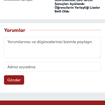
SON DAKİKA! LGS Tercih
Sonuçları Açıklandı:
Öğrencilerin Yerleştiği Liseler
Belli Oldu
Yorumlar
Gönder