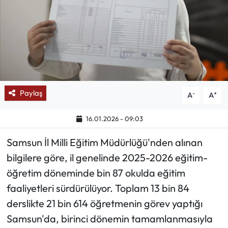
Mektup Galeri
Röportaj
Manşet
Paylaş
-
+
A
A
Köşe Yazıları
16.01.2026 - 09:03
Karikatür Galeri
Samsun İl Milli Eğitim Müdürlüğü'nden alınan
BIK
bilgilere göre, il genelinde 2025-2026 eğitim-
öğretim döneminde bin 87 okulda eğitim
ASTROLOJİ
faaliyetleri sürdürülüyor. Toplam 13 bin 84
Spor Yazıları
derslikte 21 bin 614 öğretmenin görev yaptığı
Samsun'da, birinci dönemin tamamlanmasıyla
Mektup Galeri