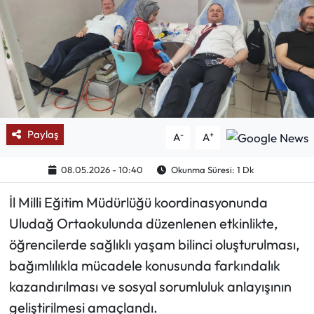
Mektup Galeri
Röportaj
Manşet
Köşe Yazıları
Paylaş
-
+
A
A
Karikatür Galeri
08.05.2026 - 10:40
Okunma Süresi: 1 Dk
İl Milli Eğitim Müdürlüğü koordinasyonunda
BIK
Uludağ Ortaokulunda düzenlenen etkinlikte,
ASTROLOJİ
öğrencilerde sağlıklı yaşam bilinci oluşturulması,
bağımlılıkla mücadele konusunda farkındalık
Spor Yazıları
kazandırılması ve sosyal sorumluluk anlayışının
geliştirilmesi amaçlandı.
Mektup Galeri