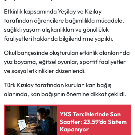
Etkinlik kapsamında Yeşilay ve Kızılay
Ekonomi
tarafından öğrencilere bağımlılıkla mücadele,
sağlıklı yaşam alışkanlıkları ve gönüllülük
Sağlık
faaliyetleri hakkında bilgilendirme yapıldı.
Turizm
Okul bahçesinde oluşturulan etkinlik alanlarında
Teknoloji
yüz boyama, eğitsel oyunlar, sportif faaliyetler
ve sosyal etkinlikler düzenlendi.
Türk Kızılay tarafından kurulan kan bağış
alanında, kan bağışının önemine dikkat çekildi.
YKS Tercihlerinde Son
Saatler: 23.59’da Sistem
Kapanıyor