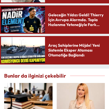
Geleceğin Yıldızı Geldi! Thierry
İçin Avrupa Alarmda. Topla
Hızlanma Yeteneğiyle Fark
Yaratıyor
Araç Sahiplerine Müjde! Yeni
Sistemle Eksper Ataması
Otomatiğe Bağlandı
Bunlar da ilginizi çekebilir