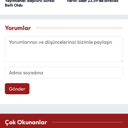
Yayımlandı: Başvuru Süresi
Yarın: Saat 23.59’da Bitecek
Belli Oldu
Yorumlar
Gönder
Çok Okunanlar