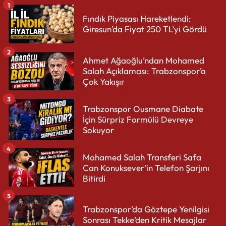
1
Fındık Piyasası Hareketlendi:
Giresun’da Fiyat 250 TL’yi Gördü
2
Ahmet Ağaoğlu’ndan Mohamed
Salah Açıklaması: Trabzonspor’a
Çok Yakışır
3
Trabzonspor Ousmane Diabate
İçin Sürpriz Formülü Devreye
Sokuyor
4
Mohamed Salah Transferi Safa
Can Konuksever’in Telefon Şarjını
Bitirdi
5
Trabzonspor’da Göztepe Yenilgisi
Sonrası Tekke’den Kritik Mesajlar