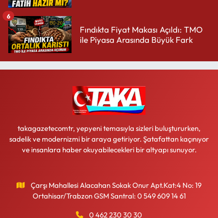
6
Fındıkta Fiyat Makası Açıldı: TMO
ile Piyasa Arasında Büyük Fark
takagazetecomtr, yepyeni temasıyla sizleri buluştururken,
sadelik ve modernizmi bir araya getiriyor. Şatafattan kaçınıyor
ve insanlara haber okuyabilecekleri bir altyapı sunuyor.
Çarşı Mahallesi Alacahan Sokak Onur Apt.Kat:4 No: 19
Ortahisar/Trabzon GSM Santral: 0 549 609 14 61
0 462 230 30 30