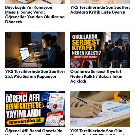
Büyükaydın’ın Komisyon
YKS Tercihlerinde Son Saatler:
Mesaisi Sonuç Verdi:
Adaylara Kritik Liste Uyarısı
Öğrenciler Yeniden Okullarına
Dönecek
YKS Tercihlerinde Son Saatler:
Okullarda Serbest Kıyafet
23.59’da Sistem Kapanıyor
Neden Kalktı? Bakan Tekin
Açıkladı
Öğrenci Affı Resmi Gazete’de
YKS Tercihlerinde Son Gün