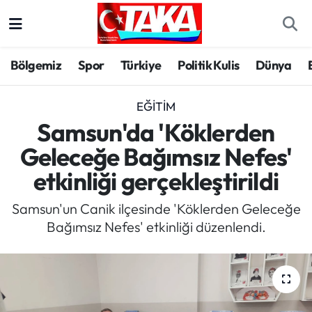
Bölgemiz
Trabzon Nöbetçi Eczaneler
Bölgemiz
Spor
Türkiye
Politik Kulis
Dünya
Spor
Trabzon Hava Durumu
EĞITIM
Türkiye
Trabzon Trafik Yoğunluk Haritası
Samsun'da 'Köklerden
Geleceğe Bağımsız Nefes'
Kültür/Sanat
Süper Lig Puan Durumu ve Fikstür
etkinliği gerçekleştirildi
Politika
Tüm Manşetler
Samsun'un Canik ilçesinde 'Köklerden Geleceğe
Bağımsız Nefes' etkinliği düzenlendi.
Politik Kulis
Son Dakika Haberleri
Dünya
Haber Arşivi
Magazin