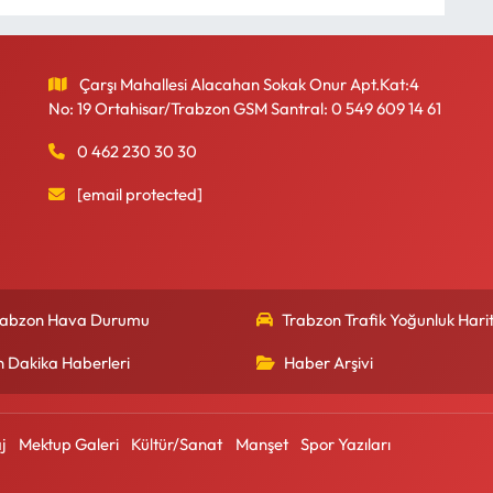
Çarşı Mahallesi Alacahan Sokak Onur Apt.Kat:4
No: 19 Ortahisar/Trabzon GSM Santral: 0 549 609 14 61
0 462 230 30 30
[email protected]
rabzon Hava Durumu
Trabzon Trafik Yoğunluk Harit
n Dakika Haberleri
Haber Arşivi
j
Mektup Galeri
Kültür/Sanat
Manşet
Spor Yazıları