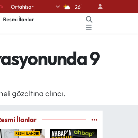
76
°
Ortahisar
26
17
Resmi İlanlar
01
02
12
rasyonunda 9
64
i gözaltına alındı.
Resmi İlanlar
RESMİ İLANDIR