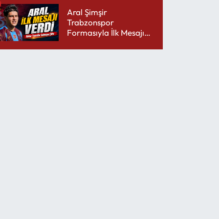
Aral Şimşir
Trabzonspor
Formasıyla İlk Mesajını
Udinese’ye Verdi