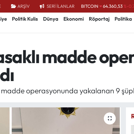
BITCOIN
64.360,53
%-0.
E
ARŞİV
SERİ İLANLAR
DOLAR
47,7069
%0.
iye
Politik Kulis
Dünya
Ekonomi
Röportaj
Politika
EURO
55,0265
%0.
STERLİN
64,1897
%0.
GRAM ALTIN
6618.49
%2.
asaklı madde ope
BİST100
13.887
%
dı
 madde operasyonunda yakalanan 9 şüphel