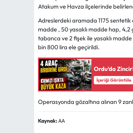
Atakum ve Havza ilçelerinde belirle
Ekonomi
Adreslerdeki aramada 1175 sentetik e
madde , 50 yasaklı madde hap, 4,2 gr
Sağlık
tabanca ve 2 fişek ile yasaklı madde 
Turizm
bin 800 lira ele geçirildi.
Teknoloji
Ordu’da Zincir
İçeriği Görüntüle
Operasyonda gözaltına alınan 9 zanlı,
Kaynak:
AA