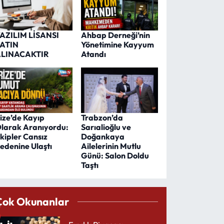
AZILIM LİSANSI
Ahbap Derneği’nin
ATIN
Yönetimine Kayyum
LINACAKTIR
Atandı
ize’de Kayıp
Trabzon’da
larak Aranıyordu:
Sarıalioğlu ve
kipler Cansız
Doğankaya
edenine Ulaştı
Ailelerinin Mutlu
Günü: Salon Doldu
Taştı
Çok Okunanlar