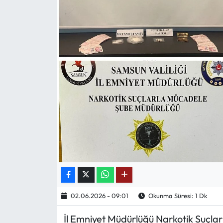
Mektup Galeri
Röportaj
Manşet
Köşe Yazıları
Karikatür Galeri
BIK
ASTROLOJİ
Spor Yazıları
02.06.2026 - 09:01
Okunma Süresi: 1 Dk
İl Emniyet Müdürlüğü Narkotik Suçlar
Mektup Galeri