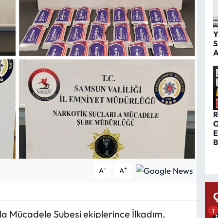
Y
S
A
R
O
E
B
-
+
A
A
1
la Mücadele Şubesi ekiplerince İlkadım,