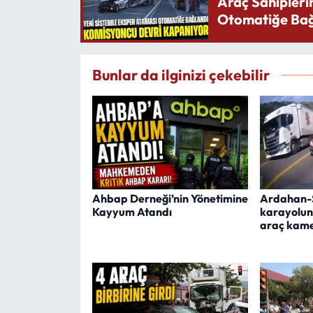
Araç Sahipleri
Otomatiğe Bağ
Bunlar da ilginizi çekebilir
Ahbap Derneği’nin Yönetimine
Ardahan-
Kayyum Atandı
karayolun
araç kam