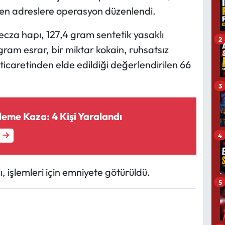
nen adreslere operasyon düzenlendi.
cza hapı, 127,4 gram sentetik yasaklı
2
am esrar, bir miktar kokain, ruhsatsız
ticaretinden elde edildiği değerlendirilen 66
3
leme Kaza: 4 Kişi Yaralandı
4
 işlemleri için emniyete götürüldü.
5