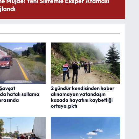
ne Müjde! Yeni Sistemle Eksper Ataması
landı
Şavşat
2 gündür kendisinden haber
da hatalı sollama
alınamayan vatandaşın
erasında
kazada hayatını kaybettiği
ortaya çıktı