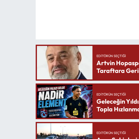
EDITÖRÜN SEÇTIĞI
Artvin Hopasp
Taraftara Geri
EDITÖRÜN SEÇTIĞI
Geleceğin Yıldı
Topla Hızlanma
EDITÖRÜN SEÇTIĞI