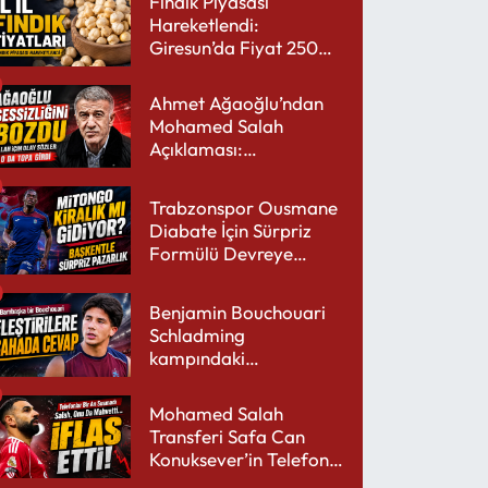
Fındık Piyasası
Hareketlendi:
Giresun’da Fiyat 250
TL’yi Gördü
Ahmet Ağaoğlu’ndan
Mohamed Salah
Açıklaması:
Trabzonspor’a Çok
Yakışır
Trabzonspor Ousmane
Diabate İçin Sürpriz
Formülü Devreye
Sokuyor
Benjamin Bouchouari
Schladming
kampındaki
performansıyla şaşırttı
Mohamed Salah
Transferi Safa Can
Konuksever’in Telefon
Şarjını Bitirdi