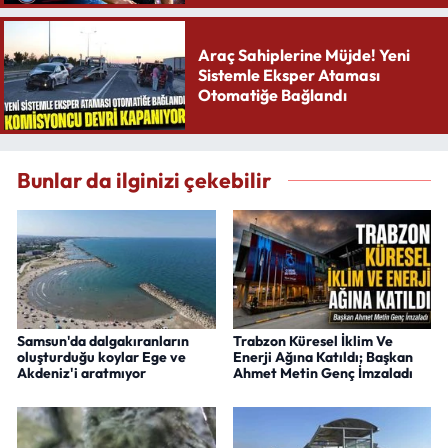
Araç Sahiplerine Müjde! Yeni
Sistemle Eksper Ataması
Otomatiğe Bağlandı
Bunlar da ilginizi çekebilir
Samsun'da dalgakıranların
Trabzon Küresel İklim Ve
oluşturduğu koylar Ege ve
Enerji Ağına Katıldı; Başkan
Akdeniz'i aratmıyor
Ahmet Metin Genç İmzaladı