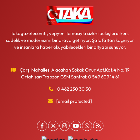
takagazetecomtr, yepyeni temasıyla sizleri buluştururken,
sadelik ve modernizmi bir araya getiriyor. Şatafattan kaçınıyor
ve insanlara haber okuyabilecekleri bir altyapı sunuyor.
Çarşı Mahallesi Alacahan Sokak Onur Apt.Kat:4 No: 19
Ortahisar/Trabzon GSM Santral: 0 549 609 14 61
0 462 230 30 30
[email protected]