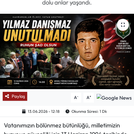
dolu anlar yaşandı.
Mektup Galeri
Röportaj
Manşet
Köşe Yazıları
Karikatür Galeri
BIK
Paylaş
-
+
A
A
ASTROLOJİ
13.06.2026 - 12:18
Okunma Süresi: 1 Dk
Spor Yazıları
Vatanımızın bölünmez bütünlüğü, milletimizin
Mektup Galeri