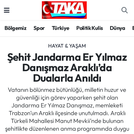
Bölgemiz
Trabzon Nöbetçi Eczaneler
Bölgemiz
Spor
Türkiye
Politik Kulis
Dünya
Spor
Trabzon Hava Durumu
HAYAT & YAŞAM
Türkiye
Trabzon Trafik Yoğunluk Haritası
Şehit Jandarma Er Yılmaz
Danışmaz Araklı’da
Kültür/Sanat
Süper Lig Puan Durumu ve Fikstür
Dualarla Anıldı
Politika
Tüm Manşetler
Vatanın bölünmez bütünlüğü, milletin huzur ve
güvenliği için görev yaparken şehit olan
Politik Kulis
Son Dakika Haberleri
Jandarma Er Yılmaz Danışmaz, memleketi
Trabzon’un Araklı ilçesinde unutulmadı. Araklı
Dünya
Haber Arşivi
Türkeli Mahallesi Manut Mevkii’nde bulunan
şehitlikte düzenlenen anma programında duygu
Magazin