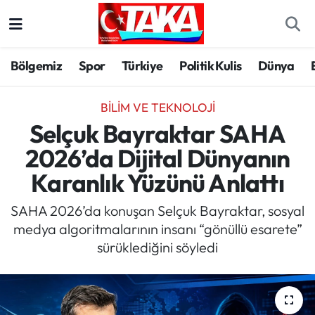
Bölgemiz
Trabzon Nöbetçi Eczaneler
Bölgemiz
Spor
Türkiye
Politik Kulis
Dünya
Spor
Trabzon Hava Durumu
BILIM VE TEKNOLOJI
Türkiye
Trabzon Trafik Yoğunluk Haritası
Selçuk Bayraktar SAHA
2026’da Dijital Dünyanın
Kültür/Sanat
Süper Lig Puan Durumu ve Fikstür
Karanlık Yüzünü Anlattı
Politika
Tüm Manşetler
SAHA 2026’da konuşan Selçuk Bayraktar, sosyal
medya algoritmalarının insanı “gönüllü esarete”
Politik Kulis
Son Dakika Haberleri
sürüklediğini söyledi
Dünya
Haber Arşivi
Magazin