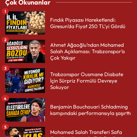
Çok Okunanlar
1
Fındık Piyasası Hareketlendi:
Giresun’da Fiyat 250 TL’yi Gördü
2
Ahmet Ağaoğlu’ndan Mohamed
Salah Açıklaması: Trabzonspor’a
Çok Yakışır
3
Trabzonspor Ousmane Diabate
İçin Sürpriz Formülü Devreye
Sokuyor
4
Benjamin Bouchouari Schladming
kampındaki performansıyla şaşırttı
5
Mohamed Salah Transferi Safa