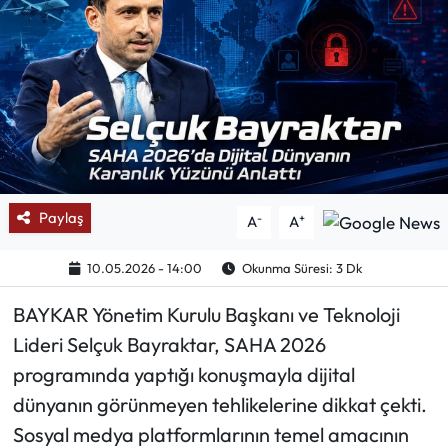
Mektup Galeri
Röportaj
Manşet
Köşe Yazıları
Paylaş
-
+
A
A
Karikatür Galeri
10.05.2026 - 14:00
Okunma Süresi: 3 Dk
BIK
BAYKAR Yönetim Kurulu Başkanı ve Teknoloji
ASTROLOJİ
Lideri Selçuk Bayraktar, SAHA 2026
programında yaptığı konuşmayla dijital
Spor Yazıları
dünyanın görünmeyen tehlikelerine dikkat çekti.
Sosyal medya platformlarının temel amacının
Mektup Galeri