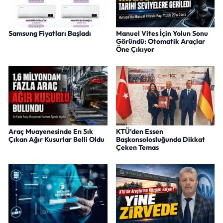
Samsung Fiyatları Başladı
Manuel Vites İçin Yolun Sonu
Göründü: Otomatik Araçlar
Öne Çıkıyor
Araç Muayenesinde En Sık
KTÜ’den Essen
Çıkan Ağır Kusurlar Belli Oldu
Başkonsolosluğunda Dikkat
Çeken Temas