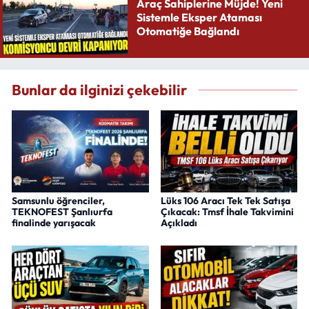
Araç Sahiplerine Müjde! Yeni
Sistemle Eksper Ataması
Otomatiğe Bağlandı
Bunlar da ilginizi çekebilir
Samsunlu öğrenciler,
Lüks 106 Aracı Tek Tek Satışa
TEKNOFEST Şanlıurfa
Çıkacak: Tmsf İhale Takvimini
finalinde yarışacak
Açıkladı