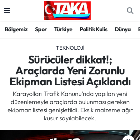
Bölgemiz
Trabzon Nöbetçi Eczaneler
Bölgemiz
Spor
Türkiye
Politik Kulis
Dünya
Spor
Trabzon Hava Durumu
TEKNOLOJI
Türkiye
Trabzon Trafik Yoğunluk Haritası
Sürücüler dikkat!;
Araçlarda Yeni Zorunlu
Kültür/Sanat
Süper Lig Puan Durumu ve Fikstür
Ekipman Listesi Açıklandı
Politika
Tüm Manşetler
Karayolları Trafik Kanunu’nda yapılan yeni
düzenlemeyle araçlarda bulunması gereken
Politik Kulis
Son Dakika Haberleri
ekipman listesi genişletildi. Eksik malzeme ağır
kusur sayılabilecek.
Dünya
Haber Arşivi
Magazin