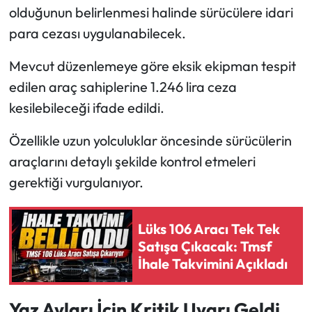
olduğunun belirlenmesi halinde sürücülere idari
para cezası uygulanabilecek.
Mevcut düzenlemeye göre eksik ekipman tespit
edilen araç sahiplerine 1.246 lira ceza
kesilebileceği ifade edildi.
Özellikle uzun yolculuklar öncesinde sürücülerin
araçlarını detaylı şekilde kontrol etmeleri
gerektiği vurgulanıyor.
Lüks 106 Aracı Tek Tek
Satışa Çıkacak: Tmsf
İhale Takvimini Açıkladı
Yaz Ayları İçin Kritik Uyarı Geldi