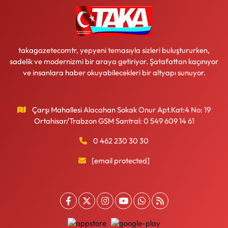
takagazetecomtr, yepyeni temasıyla sizleri buluştururken,
sadelik ve modernizmi bir araya getiriyor. Şatafattan kaçınıyor
ve insanlara haber okuyabilecekleri bir altyapı sunuyor.
Çarşı Mahallesi Alacahan Sokak Onur Apt.Kat:4 No: 19
Ortahisar/Trabzon GSM Santral: 0 549 609 14 61
0 462 230 30 30
[email protected]