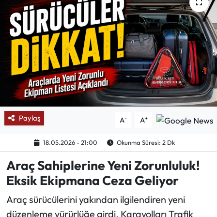
Mektup Galeri
Röportaj
Manşet
Köşe Yazıları
Karikatür Galeri
Paylaş
-
+
A
A
BIK
18.05.2026 - 21:00
Okunma Süresi: 2 Dk
Araç Sahiplerine Yeni Zorunluluk!
ASTROLOJİ
Eksik Ekipmana Ceza Geliyor
Spor Yazıları
Araç sürücülerini yakından ilgilendiren yeni
düzenleme yürürlüğe girdi. Karayolları Trafik
Mektup Galeri