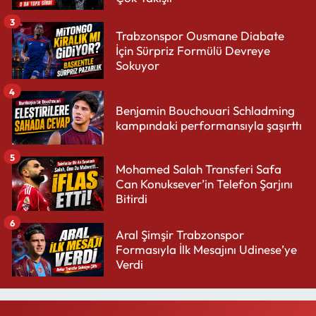
3
Trabzonspor Ousmane Diabate
İçin Sürpriz Formülü Devreye
Sokuyor
4
Benjamin Bouchouari Schladming
kampındaki performansıyla şaşırttı
5
Mohamed Salah Transferi Safa
Can Konuksever’in Telefon Şarjını
Bitirdi
6
Aral Şimşir Trabzonspor
Formasıyla İlk Mesajını Udinese’ye
Verdi