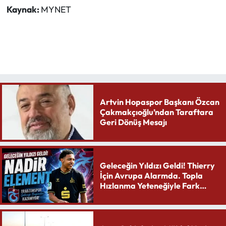
Kaynak:
MYNET
Artvin Hopaspor Başkanı Özcan
Çakmakçıoğlu’ndan Taraftara
Geri Dönüş Mesajı
Geleceğin Yıldızı Geldi! Thierry
İçin Avrupa Alarmda. Topla
Hızlanma Yeteneğiyle Fark
Yaratıyor