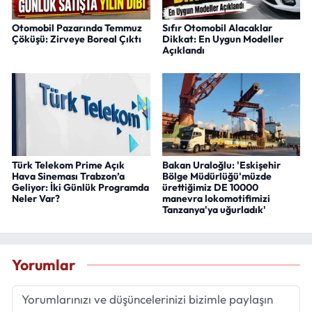
Otomobil Pazarında Temmuz
Sıfır Otomobil Alacaklar
Çöküşü: Zirveye Boreal Çıktı
Dikkat: En Uygun Modeller
Açıklandı
Türk Telekom Prime Açık
Bakan Uraloğlu: 'Eskişehir
Hava Sineması Trabzon’a
Bölge Müdürlüğü'müzde
Geliyor: İki Günlük Programda
ürettiğimiz DE 10000
Neler Var?
manevra lokomotifimizi
Tanzanya'ya uğurladık'
Yorumlar