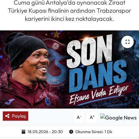
Cuma günü Antalya’da oynanacak Ziraat
Türkiye Kupası finalinin ardından Trabzonspor
Mektup Galeri
kariyerini ikinci kez noktalayacak.
Röportaj
Manşet
Köşe Yazıları
Karikatür Galeri
BIK
ASTROLOJİ
Paylaş
-
+
A
A
Spor Yazıları
18.05.2026 - 20:30
Okunma Süresi: 1 Dk
Mektup Galeri