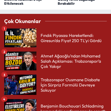
Etkilenecek
Bırakabilir
Çok Okunanlar
1
Fındık Piyasası Hareketlendi:
Giresun’da Fiyat 250 TL’yi Gördü
2
Ahmet Ağaoğlu’ndan Mohamed
Salah Açıklaması: Trabzonspor’a
Çok Yakışır
3
Trabzonspor Ousmane Diabate
İçin Sürpriz Formülü Devreye
Sokuyor
4
Benjamin Bouchouari Schladming