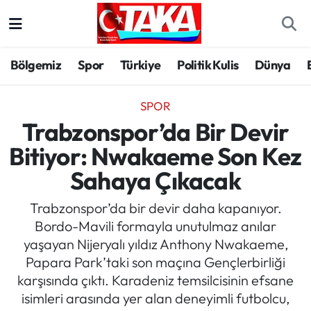
Bölgemiz
Trabzon Nöbetçi Eczaneler
Bölgemiz
Spor
Türkiye
Politik Kulis
Dünya
Spor
Trabzon Hava Durumu
SPOR
Türkiye
Trabzon Trafik Yoğunluk Haritası
Trabzonspor’da Bir Devir
Bitiyor: Nwakaeme Son Kez
Kültür/Sanat
Süper Lig Puan Durumu ve Fikstür
Sahaya Çıkacak
Politika
Tüm Manşetler
Trabzonspor’da bir devir daha kapanıyor.
Bordo-Mavili formayla unutulmaz anılar
Politik Kulis
Son Dakika Haberleri
yaşayan Nijeryalı yıldız Anthony Nwakaeme,
Papara Park’taki son maçına Gençlerbirliği
Dünya
Haber Arşivi
karşısında çıktı. Karadeniz temsilcisinin efsane
isimleri arasında yer alan deneyimli futbolcu,
Magazin