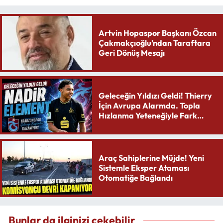
Artvin Hopaspor Başkanı Özcan
Çakmakçıoğlu’ndan Taraftara
Geri Dönüş Mesajı
Geleceğin Yıldızı Geldi! Thierry
İçin Avrupa Alarmda. Topla
Hızlanma Yeteneğiyle Fark
Yaratıyor
Araç Sahiplerine Müjde! Yeni
Sistemle Eksper Ataması
Otomatiğe Bağlandı
Bunlar da ilginizi çekebilir