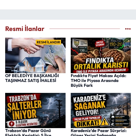
Resmi İlanlar
RESMİ İLANDIR
OF BELEDİYE BAŞKANLIĞI
Fındıkta Fiyat Makası Açıldı:
TAŞINMAZ SATIŞ İHALESİ
TMO ile Piyasa Arasında
Büyük Fark
Trabzon’da Pazar Günü
Karadeniz’de Pazar Sürprizi:
Elektrik Kesintisi: 5 İlçe
Güneş Yerini Sağanağa