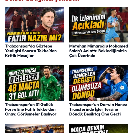
Trabzonspor’da Göztepe
Metehan Mimaroğlu Mohamed
Yenilgisi Sonrası Tekke’den
Salah’ı Anlattı: Beklediğimizin
Kritik Mesajlar
Çok Üzerinde
Trabzonspor’un 31 Gollük
Trabzonspor’un Darwin Nunez
Forvetine Fatih Tekke’den
Transferinde İşler Tersine
Onay: Görüşmeler Başlıyor
Döndü: Beşiktaş Öne Geçti