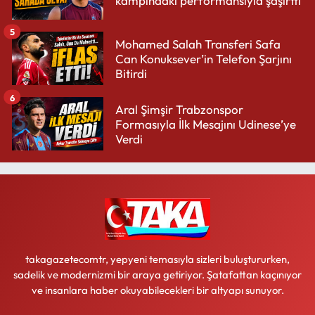
kampındaki performansıyla şaşırttı
5
Mohamed Salah Transferi Safa
Can Konuksever’in Telefon Şarjını
Bitirdi
6
Aral Şimşir Trabzonspor
Formasıyla İlk Mesajını Udinese’ye
Verdi
takagazetecomtr, yepyeni temasıyla sizleri buluştururken,
sadelik ve modernizmi bir araya getiriyor. Şatafattan kaçınıyor
ve insanlara haber okuyabilecekleri bir altyapı sunuyor.