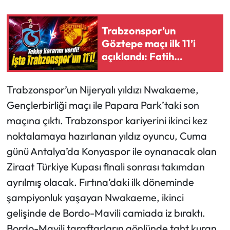
Ekonomi
Trabzonspor’un
Göztepe maçı ilk 11’i
Sağlık
açıklandı: Fatih
Tekke’den dikkat çeken
Turizm
Onuachu kararı
Trabzonspor’un Nijeryalı yıldızı Nwakaeme,
Teknoloji
Gençlerbirliği maçı ile Papara Park’taki son
maçına çıktı. Trabzonspor kariyerini ikinci kez
noktalamaya hazırlanan yıldız oyuncu, Cuma
günü Antalya’da Konyaspor ile oynanacak olan
Ziraat Türkiye Kupası finali sonrası takımdan
ayrılmış olacak. Fırtına’daki ilk döneminde
şampiyonluk yaşayan Nwakaeme, ikinci
gelişinde de Bordo-Mavili camiada iz bıraktı.
Bordo-Mavili taraftarların gönlünde taht kuran