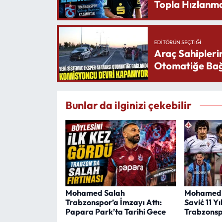
Topla Hızlanma
EDITÖRÜN SEÇTIĞI
Araç Sahipleri
Otomatiğe Bağ
Bunlar da ilginizi çekebilir
Mohamed Salah
Mohamed 
Trabzonspor’a İmzayı Attı:
Savić 11 Yı
Papara Park’ta Tarihi Gece
Trabzonsp