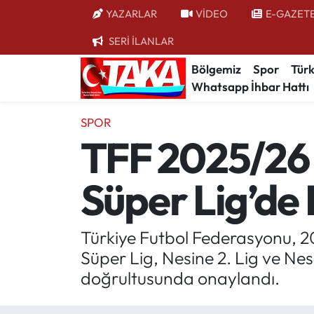
YAZARLAR
VİDEO
E-GAZET
SERİ İLANLAR
Bölgemiz
Trabzon Nöbetçi Eczaneler
Bölgemiz
Spor
Türk
Whatsapp İhbar Hattı
Spor
Trabzon Hava Durumu
SPOR
Türkiye
Trabzon Trafik Yoğunluk Haritası
TFF 2025/26 
Kültür/Sanat
Süper Lig Puan Durumu ve Fikstür
Süper Lig’de 
Politika
Tüm Manşetler
Politik Kulis
Son Dakika Haberleri
Türkiye Futbol Federasyonu, 20
Süper Lig, Nesine 2. Lig ve Nes
Dünya
Haber Arşivi
doğrultusunda onaylandı.
Magazin