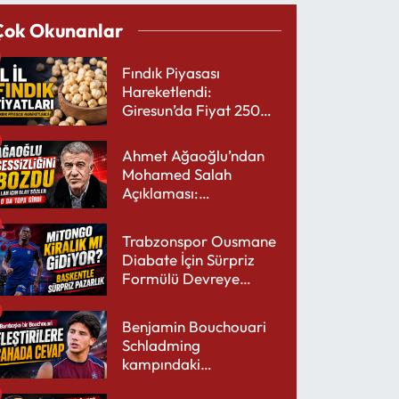
Çok Okunanlar
Fındık Piyasası
Hareketlendi:
Giresun’da Fiyat 250
TL’yi Gördü
Ahmet Ağaoğlu’ndan
Mohamed Salah
Açıklaması:
Trabzonspor’a Çok
Yakışır
Trabzonspor Ousmane
Diabate İçin Sürpriz
Formülü Devreye
Sokuyor
Benjamin Bouchouari
Schladming
kampındaki
performansıyla şaşırttı