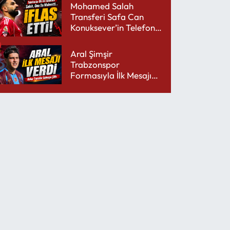
Mohamed Salah
Transferi Safa Can
Konuksever’in Telefon
Şarjını Bitirdi
Aral Şimşir
Trabzonspor
Formasıyla İlk Mesajını
Udinese’ye Verdi