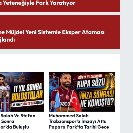
 Yeteneğiyle Fark Yaratıyor
ne Müjde! Yeni Sistemle Eksper Ataması
landı
Salah Ve Stefan
Muhammed Salah
l Sonra
Trabzonspor’a İmzayı Attı:
or’da Buluştu
Papara Park’ta Tarihi Gece