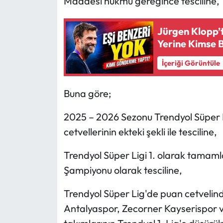
Maddesi hükmü gereğince tesciline,
Jürgen Klopp’
Yerine Kimse
İçeriği Görüntüle
Buna göre;
2025 – 2026 Sezonu Trendyol Süper Li
cetvellerinin ekteki şekli ile tesciline,
Trendyol Süper Ligi 1. olarak tamam
Şampiyonu olarak tesciline,
Trendyol Süper Lig'de puan cetvelin
Antalyaspor, Zecorner Kayserispor v