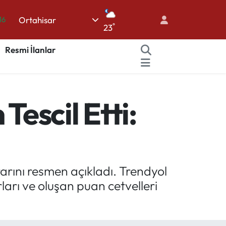
16
Ortahisar
06
°
23
02
Resmi İlanlar
.2
12
70
escil Etti:
arını resmen açıkladı. Trendyol
ları ve oluşan puan cetvelleri