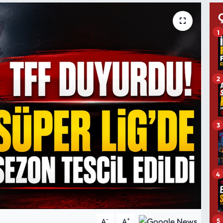
1
2
3
4
-
+
5
A
A