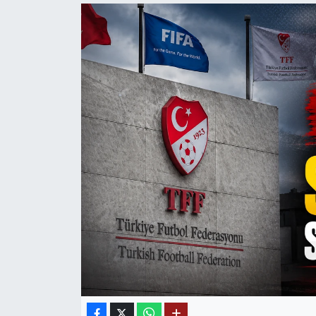
Mektup Galeri
Röportaj
Manşet
Köşe Yazıları
Karikatür Galeri
BIK
ASTROLOJİ
Spor Yazıları
Mektup Galeri