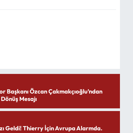
or Başkanı Özcan Çakmakçıoğlu’ndan
 Dönüş Mesajı
zı Geldi! Thierry İçin Avrupa Alarmda.