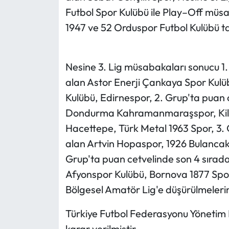
Futbol Spor Kulübü ile Play–Off müsa
1947 ve 52 Orduspor Futbol Kulübü tak
Nesine 3. Lig müsabakaları sonucu 1.
alan Astor Enerji Çankaya Spor Kulübü
Kulübü, Edirnespor, 2. Grup'ta puan 
Dondurma Kahramanmaraşspor, Kili
Hacettepe, Türk Metal 1963 Spor, 3. 
alan Artvin Hopaspor, 1926 Bulancaks
Grup'ta puan cetvelinde son 4 sırada
Afyonspor Kulübü, Bornova 1877 Sporti
Bölgesel Amatör Lig'e düşürülmeleri
Türkiye Futbol Federasyonu Yönetim K
karar verilmiştir.