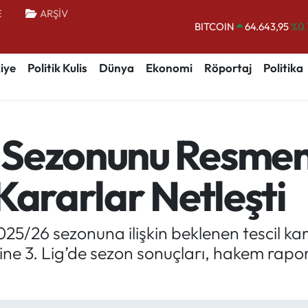
BITCOIN
64.643,95
%0.
E
ARŞİV
DOLAR
47,6006
%0.
EURO
55,0250
%0.
iye
Politik Kulis
Dünya
Ekonomi
Röportaj
Politika
STERLİN
64,2398
%0
GRAM ALTIN
6500.87
%0.
BİST100
13.799
%
Sezonunu Resmen T
Kararlar Netleşti
25/26 sezonuna ilişkin beklenen tescil kar
ine 3. Lig’de sezon sonuçları, hakem rapor