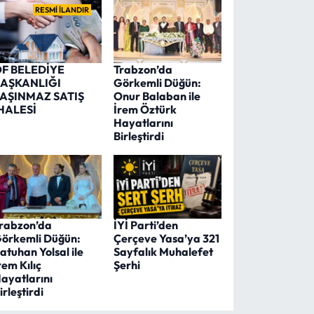
RESMİ İLANDIR
F BELEDİYE
Trabzon’da
AŞKANLIĞI
Görkemli Düğün:
AŞINMAZ SATIŞ
Onur Balaban ile
HALESİ
İrem Öztürk
Hayatlarını
Birleştirdi
rabzon’da
İYİ Parti’den
örkemli Düğün:
Çerçeve Yasa’ya 321
atuhan Yolsal ile
Sayfalık Muhalefet
rem Kılıç
Şerhi
ayatlarını
irleştirdi