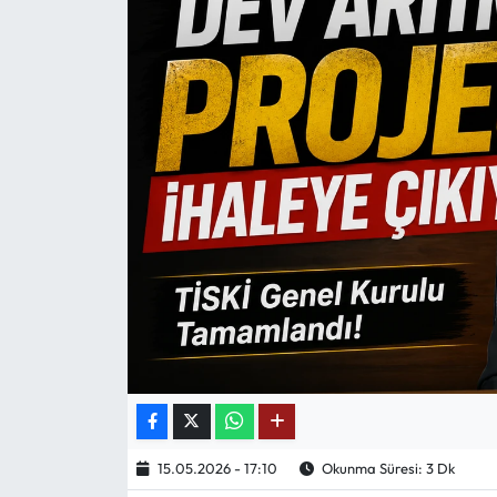
Mektup Galeri
Röportaj
Manşet
Köşe Yazıları
Karikatür Galeri
BIK
ASTROLOJİ
Spor Yazıları
15.05.2026 - 17:10
Okunma Süresi: 3 Dk
Mektup Galeri