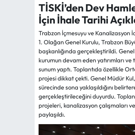
TİSKİ’den Dev Hamle
Ekonomi
İçin İhale Tarihi Açık
Sağlık
Trabzon İçmesuyu ve Kanalizasyon İd
1. Olağan Genel Kurulu, Trabzon Bü
Turizm
başkanlığında gerçekleştirildi. Gene
kurumun devam eden yatırımları ve 
Teknoloji
sunum yaptı. Toplantıda özellikle Ortah
projesi dikkat çekti. Genel Müdür Ku
sürecinde sona yaklaşıldığını belirter
gerçekleştirileceğini duyurdu. Toplant
projeleri, kanalizasyon çalışmaları ve y
paylaşıldı.