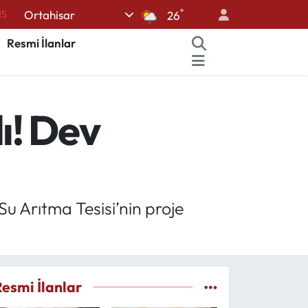
°
Ortahisar
18
26
32
Resmi İlanlar
38
0
ı! Dev
14
15
Su Arıtma Tesisi’nin proje
Resmi İlanlar