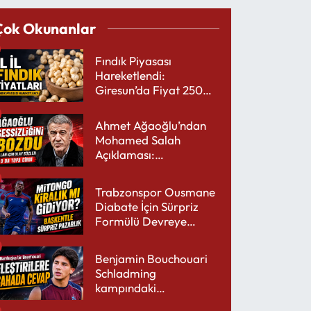
Çok Okunanlar
Fındık Piyasası
Hareketlendi:
Giresun’da Fiyat 250
TL’yi Gördü
Ahmet Ağaoğlu’ndan
Mohamed Salah
Açıklaması:
Trabzonspor’a Çok
Yakışır
Trabzonspor Ousmane
Diabate İçin Sürpriz
Formülü Devreye
Sokuyor
Benjamin Bouchouari
Schladming
kampındaki
performansıyla şaşırttı