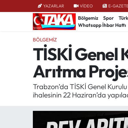
YAZARLAR
VİDEO
E-GAZET
Bölgemiz
Spor
Türk
Bölgemiz
Trabzon Nöbetçi Eczaneler
Whatsapp İhbar Hattı
Spor
Trabzon Hava Durumu
BÖLGEMIZ
TİSKİ Genel 
Türkiye
Trabzon Trafik Yoğunluk Haritası
Arıtma Projes
Kültür/Sanat
Süper Lig Puan Durumu ve Fikstür
Politika
Tüm Manşetler
Trabzon’da TİSKİ Genel Kurulu t
ihalesinin 22 Haziran’da yapıla
Politik Kulis
Son Dakika Haberleri
Dünya
Haber Arşivi
Magazin