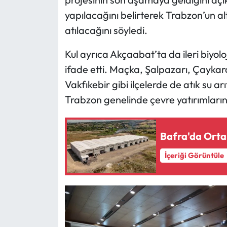
yapılacağını belirterek Trabzon’un al
atılacağını söyledi.
Kul ayrıca Akçaabat’ta da ileri biyoloj
ifade etti. Maçka, Şalpazarı, Çayka
Vakfıkebir gibi ilçelerde de atık su a
Trabzon genelinde çevre yatırımların
Bafra'da Orta 
İçeriği Görüntüle