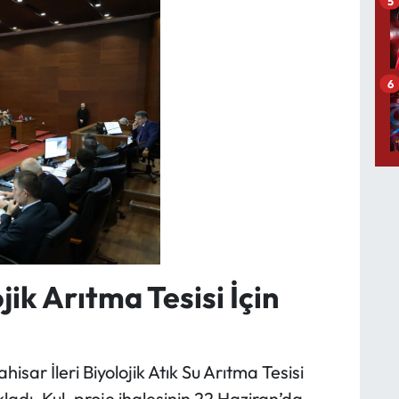
5
6
jik Arıtma Tesisi İçin
sar İleri Biyolojik Atık Su Arıtma Tesisi
ladı. Kul, proje ihalesinin 22 Haziran’da