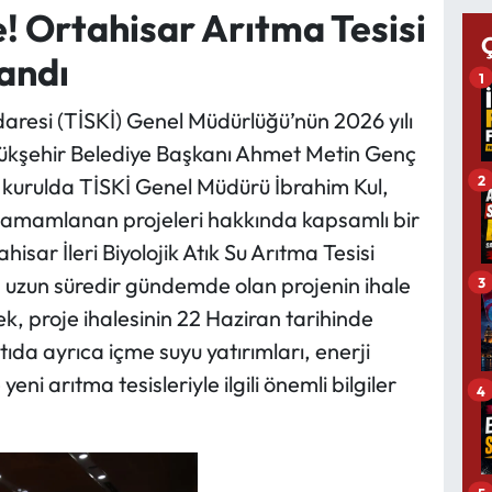
! Ortahisar Arıtma Tesisi
landı
1
aresi (TİSKİ) Genel Müdürlüğü’nün 2026 yılı
yükşehir Belediye Başkanı Ahmet Metin Genç
2
l kurulda TİSKİ Genel Müdürü İbrahim Kul,
tamamlanan projeleri hakkında kapsamlı bir
isar İleri Biyolojik Atık Su Arıtma Tesisi
l, uzun süredir gündemde olan projenin ihale
3
ek, proje ihalesinin 22 Haziran tarihinde
ıda ayrıca içme suyu yatırımları, enerji
eni arıtma tesisleriyle ilgili önemli bilgiler
4