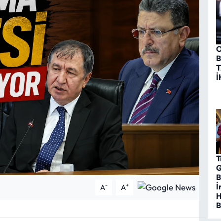
O
B
T
İ
T
G
B
İ
-
+
A
A
H
B