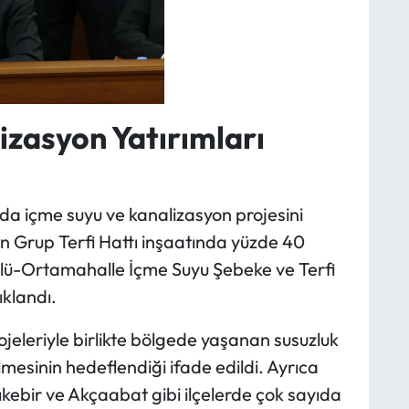
izasyon Yatırımları
da içme suyu ve kanalizasyon projesini
n Grup Terfi Hattı inşaatında yüzde 40
ütlü-Ortamahalle İçme Suyu Şebeke ve Terfi
ıklandı.
jeleriyle birlikte bölgede yaşanan susuzluk
lmesinin hedeflendiği ifade edildi. Ayrıca
ebir ve Akçaabat gibi ilçelerde çok sayıda