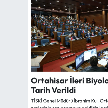
Ortahisar İleri Biyolo
Tarih Verildi
TİSKİ Genel Müdürü İbrahim Kul, Ortahi
projesinin son aşamaya geldiğini açık