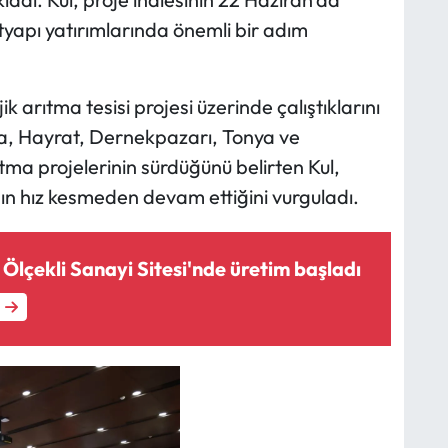
tyapı yatırımlarında önemli bir adım
ik arıtma tesisi projesi üzerinde çalıştıklarını
ra, Hayrat, Dernekpazarı, Tonya ve
rıtma projelerinin sürdüğünü belirten Kul,
ın hız kesmeden devam ettiğini vurguladı.
Ölçekli Sanayi Sitesi'nde üretim başladı