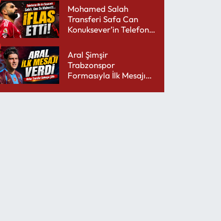
Mohamed Salah
Transferi Safa Can
Konuksever’in Telefon
Şarjını Bitirdi
Aral Şimşir
Trabzonspor
Formasıyla İlk Mesajını
Udinese’ye Verdi