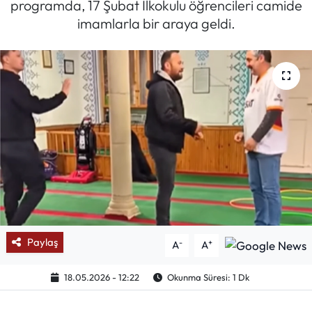
programda, 17 Şubat İlkokulu öğrencileri camide
imamlarla bir araya geldi.
Mektup Galeri
Röportaj
Manşet
Köşe Yazıları
Karikatür Galeri
BIK
ASTROLOJİ
Paylaş
-
+
A
A
Spor Yazıları
18.05.2026 - 12:22
Okunma Süresi: 1 Dk
Mektup Galeri