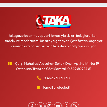
takagazetecomtr, yepyeni temasıyla sizleri buluştururken,
sadelik ve modernizmi bir araya getiriyor. Şatafattan kaçınıyor
ve insanlara haber okuyabilecekleri bir altyapı sunuyor.
Çarşı Mahallesi Alacahan Sokak Onur Apt.Kat:4 No: 19
Ortahisar/Trabzon GSM Santral: 0 549 609 14 61
0 462 230 30 30
[email protected]