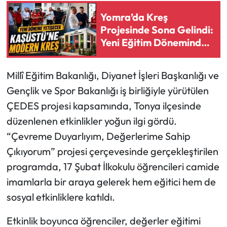
Yomra’da Kreş
Ekonomi
Projesinde Sona Gelindi:
Yeni Eğitim Döneminde
Sağlık
Açılacak
Millî Eğitim Bakanlığı, Diyanet İşleri Başkanlığı ve
Turizm
Gençlik ve Spor Bakanlığı iş birliğiyle yürütülen
Teknoloji
ÇEDES projesi kapsamında, Tonya ilçesinde
düzenlenen etkinlikler yoğun ilgi gördü.
“Çevreme Duyarlıyım, Değerlerime Sahip
Çıkıyorum” projesi çerçevesinde gerçekleştirilen
programda, 17 Şubat İlkokulu öğrencileri camide
imamlarla bir araya gelerek hem eğitici hem de
sosyal etkinliklere katıldı.
Etkinlik boyunca öğrenciler, değerler eğitimi