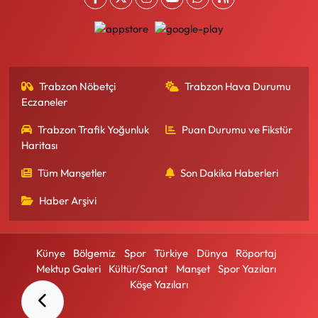
Trabzon Nöbetçi
Trabzon Hava Durumu
Eczaneler
Trabzon Trafik Yoğunluk
Puan Durumu ve Fikstür
Haritası
Tüm Manşetler
Son Dakika Haberleri
Haber Arşivi
Künye
Bölgemiz
Spor
Türkiye
Dünya
Röportaj
Mektup Galeri
Kültür/Sanat
Manşet
Spor Yazıları
Köşe Yazıları