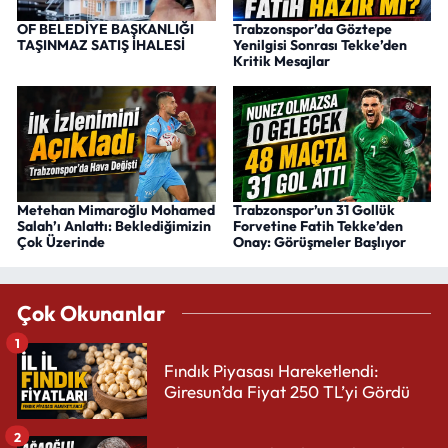
OF BELEDİYE BAŞKANLIĞI
Trabzonspor’da Göztepe
TAŞINMAZ SATIŞ İHALESİ
Yenilgisi Sonrası Tekke’den
Kritik Mesajlar
Metehan Mimaroğlu Mohamed
Trabzonspor’un 31 Gollük
Salah’ı Anlattı: Beklediğimizin
Forvetine Fatih Tekke’den
Çok Üzerinde
Onay: Görüşmeler Başlıyor
Çok Okunanlar
1
Fındık Piyasası Hareketlendi:
Giresun’da Fiyat 250 TL’yi Gördü
2