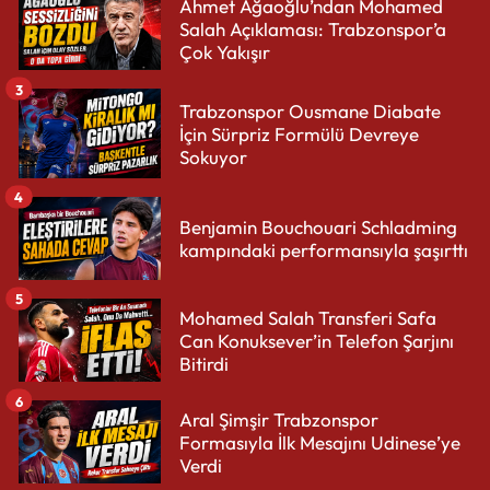
Ahmet Ağaoğlu’ndan Mohamed
Salah Açıklaması: Trabzonspor’a
Çok Yakışır
3
Trabzonspor Ousmane Diabate
İçin Sürpriz Formülü Devreye
Sokuyor
4
Benjamin Bouchouari Schladming
kampındaki performansıyla şaşırttı
5
Mohamed Salah Transferi Safa
Can Konuksever’in Telefon Şarjını
Bitirdi
6
Aral Şimşir Trabzonspor
Formasıyla İlk Mesajını Udinese’ye
Verdi