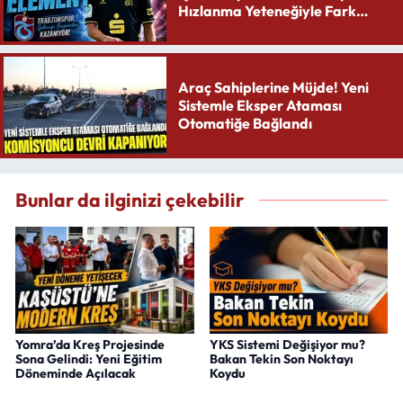
Hızlanma Yeteneğiyle Fark
Yaratıyor
Araç Sahiplerine Müjde! Yeni
Sistemle Eksper Ataması
Otomatiğe Bağlandı
Bunlar da ilginizi çekebilir
Yomra’da Kreş Projesinde
YKS Sistemi Değişiyor mu?
Sona Gelindi: Yeni Eğitim
Bakan Tekin Son Noktayı
Döneminde Açılacak
Koydu