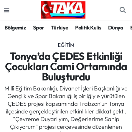
Bölgemiz
Trabzon Nöbetçi Eczaneler
Bölgemiz
Spor
Türkiye
Politik Kulis
Dünya
Spor
Trabzon Hava Durumu
EĞITIM
Türkiye
Trabzon Trafik Yoğunluk Haritası
Tonya’da ÇEDES Etkinliği
Çocukları Cami Ortamında
Kültür/Sanat
Süper Lig Puan Durumu ve Fikstür
Buluşturdu
Politika
Tüm Manşetler
Millî Eğitim Bakanlığı, Diyanet İşleri Başkanlığı ve
Gençlik ve Spor Bakanlığı iş birliğiyle yürütülen
Politik Kulis
Son Dakika Haberleri
ÇEDES projesi kapsamında Trabzon’un Tonya
ilçesinde gerçekleştirilen etkinlikler dikkat çekti.
Dünya
Haber Arşivi
“Çevreme Duyarlıyım, Değerlerime Sahip
Çıkıyorum” projesi çerçevesinde düzenlenen
Magazin