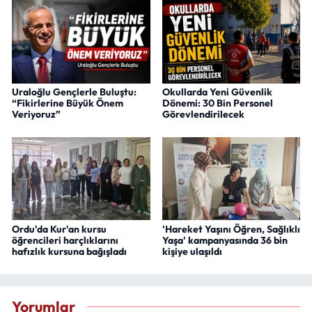
Uraloğlu Gençlerle Buluştu:
Okullarda Yeni Güvenlik
“Fikirlerine Büyük Önem
Dönemi: 30 Bin Personel
Veriyoruz”
Görevlendirilecek
Ordu'da Kur'an kursu
'Hareket Yaşını Öğren, Sağlıklı
öğrencileri harçlıklarını
Yaşa' kampanyasında 36 bin
hafızlık kursuna bağışladı
kişiye ulaşıldı
Yorumlar