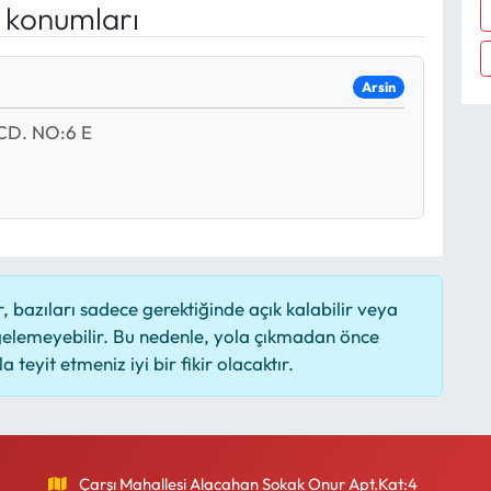
e konumları
Arsin
CD. NO:6 E
 bazıları sadece gerektiğinde açık kalabilir veya
elemeyebilir. Bu nedenle, yola çıkmadan önce
 teyit etmeniz iyi bir fikir olacaktır.
Çarşı Mahallesi Alacahan Sokak Onur Apt.Kat:4