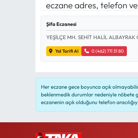
eczane adres, telefon v
Mektup Galeri
Şifa Eczanesi
Röportaj
YEŞİLÇE MH. SEHİT HALİL ALBAYRAK 
Manşet
Yol Tarifi Al
0 (462) 711 31 80
Köşe Yazıları
Karikatür Galeri
Her eczane gece boyunca açık olmayabilir,
BIK
beklenmedik durumlar nedeniyle nöbete g
eczanenin açık olduğunu telefon aracılığıyla
ASTROLOJİ
Spor Yazıları
Mektup Galeri