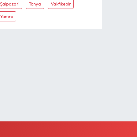
Şalpazari
Tonya
Vakfikebir
Yomra