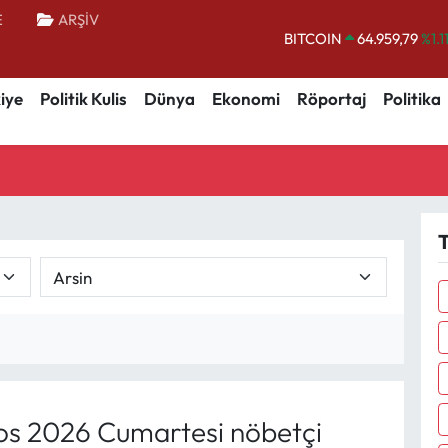
E
ARŞİV
BITCOIN
64.959,79
%1.1
DOLAR
47,7436
%0.1
iye
Politik Kulis
Dünya
Ekonomi
Röportaj
Politika
EURO
55,2510
%0.3
STERLİN
64,4811
%0.3
GRAM ALTIN
6660.55
%0.0
BİST100
13.779
%-1
T
s 2026 Cumartesi nöbetçi