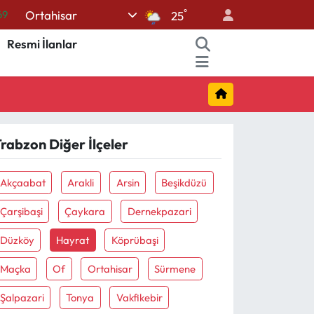
°
Ortahisar
69
25
06
Resmi İlanlar
02
.2
32
48
rabzon Diğer İlçeler
Akçaabat
Arakli
Arsin
Beşikdüzü
Çarşibaşi
Çaykara
Dernekpazari
Düzköy
Hayrat
Köprübaşi
Maçka
Of
Ortahisar
Sürmene
Şalpazari
Tonya
Vakfikebir