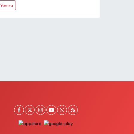
Yomra