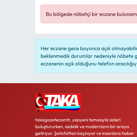
Mektup Galeri
Bu bölgede nöbetçi bir eczane bulunam
Röportaj
Manşet
Her eczane gece boyunca açık olmayabilir,
beklenmedik durumlar nedeniyle nöbete g
Köşe Yazıları
eczanenin açık olduğunu telefon aracılığıyla
Karikatür Galeri
BIK
ASTROLOJİ
Spor Yazıları
takagazetecomtr, yepyeni temasıyla sizleri
buluştururken, sadelik ve modernizmi bir araya
getiriyor. Şatafattan kaçınıyor ve insanlara haber
Mektup Galeri