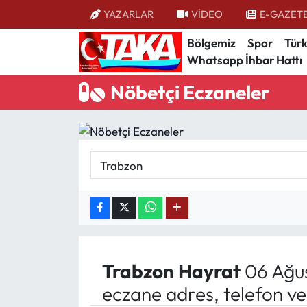
YAZARLAR
VİDEO
E-GAZET
Bölgemiz
Spor
Türk
Bölgemiz
Trabzon Nöbetçi Eczaneler
Whatsapp İhbar Hattı
Spor
Trabzon Hava Durumu
Nöbetçi Eczaneler
Türkiye
Trabzon Trafik Yoğunluk Haritası
Kültür/Sanat
Süper Lig Puan Durumu ve Fikstür
Politika
Tüm Manşetler
Politik Kulis
Son Dakika Haberleri
Dünya
Haber Arşivi
Trabzon
Hayrat
06 Ağus
eczane adres, telefon v
Magazin