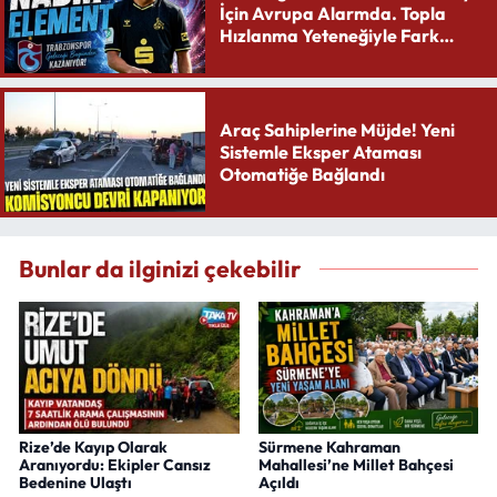
İçin Avrupa Alarmda. Topla
Hızlanma Yeteneğiyle Fark
Yaratıyor
Araç Sahiplerine Müjde! Yeni
Sistemle Eksper Ataması
Otomatiğe Bağlandı
Bunlar da ilginizi çekebilir
Rize’de Kayıp Olarak
Sürmene Kahraman
Aranıyordu: Ekipler Cansız
Mahallesi’ne Millet Bahçesi
Bedenine Ulaştı
Açıldı