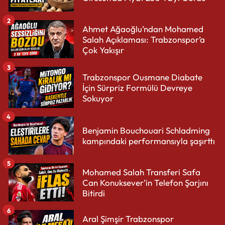
2
Ahmet Ağaoğlu’ndan Mohamed
Salah Açıklaması: Trabzonspor’a
Çok Yakışır
3
Trabzonspor Ousmane Diabate
İçin Sürpriz Formülü Devreye
Sokuyor
4
Benjamin Bouchouari Schladming
kampındaki performansıyla şaşırttı
5
Mohamed Salah Transferi Safa
Can Konuksever’in Telefon Şarjını
Bitirdi
6
Aral Şimşir Trabzonspor