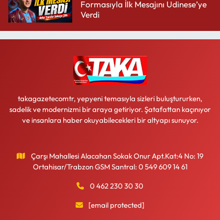
Formasıyla İlk Mesajını Udinese’ye
Verdi
takagazetecomtr, yepyeni temasıyla sizleri buluştururken,
sadelik ve modernizmi bir araya getiriyor. Şatafattan kaçınıyor
ve insanlara haber okuyabilecekleri bir altyapı sunuyor.
Çarşı Mahallesi Alacahan Sokak Onur Apt.Kat:4 No: 19
Ortahisar/Trabzon GSM Santral: 0 549 609 14 61
0 462 230 30 30
[email protected]