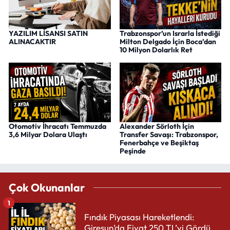
YAZILIM LİSANSI SATIN
Trabzonspor’un Israrla İstediği
ALINACAKTIR
Milton Delgado İçin Boca’dan
10 Milyon Dolarlık Ret
Otomotiv İhracatı Temmuzda
Alexander Sörloth İçin
3,6 Milyar Dolara Ulaştı
Transfer Savaşı: Trabzonspor,
Fenerbahçe ve Beşiktaş
Peşinde
Çok Okunanlar
1
Fındık Piyasası Hareketlendi:
Giresun’da Fiyat 250 TL’yi Gördü