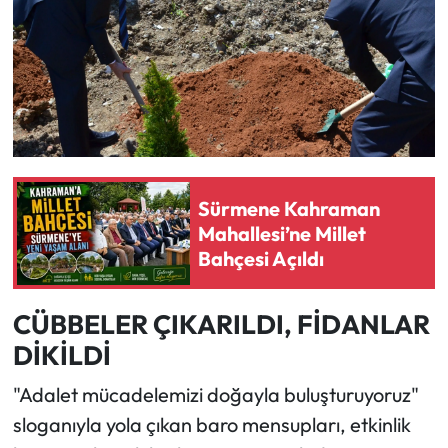
Sürmene Kahraman
Mahallesi’ne Millet
Bahçesi Açıldı
CÜBBELER ÇIKARILDI, FİDANLAR
DİKİLDİ
"Adalet mücadelemizi doğayla buluşturuyoruz"
sloganıyla yola çıkan baro mensupları, etkinlik