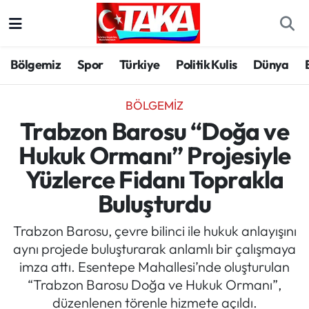
Bölgemiz
Trabzon Nöbetçi Eczaneler
Bölgemiz
Spor
Türkiye
Politik Kulis
Dünya
Spor
Trabzon Hava Durumu
BÖLGEMIZ
Türkiye
Trabzon Trafik Yoğunluk Haritası
Trabzon Barosu “Doğa ve
Hukuk Ormanı” Projesiyle
Kültür/Sanat
Süper Lig Puan Durumu ve Fikstür
Yüzlerce Fidanı Toprakla
Politika
Tüm Manşetler
Buluşturdu
Politik Kulis
Son Dakika Haberleri
Trabzon Barosu, çevre bilinci ile hukuk anlayışını
aynı projede buluşturarak anlamlı bir çalışmaya
Dünya
Haber Arşivi
imza attı. Esentepe Mahallesi’nde oluşturulan
“Trabzon Barosu Doğa ve Hukuk Ormanı”,
Magazin
düzenlenen törenle hizmete açıldı.