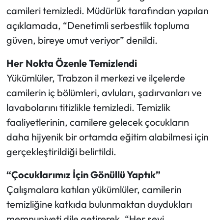
camileri temizledi. Müdürlük tarafından yapılan
Ekonomi
açıklamada, “Denetimli serbestlik topluma
güven, bireye umut veriyor” denildi.
Sağlık
Her Nokta Özenle Temizlendi
Turizm
Yükümlüler, Trabzon il merkezi ve ilçelerde
camilerin iç bölümleri, avluları, şadırvanları ve
Teknoloji
lavabolarını titizlikle temizledi. Temizlik
faaliyetlerinin, camilere gelecek çocukların
daha hijyenik bir ortamda eğitim alabilmesi için
gerçekleştirildiği belirtildi.
“Çocuklarımız İçin Gönüllü Yaptık”
Çalışmalara katılan yükümlüler, camilerin
temizliğine katkıda bulunmaktan duydukları
memnuniyeti dile getirerek, “Her şeyi