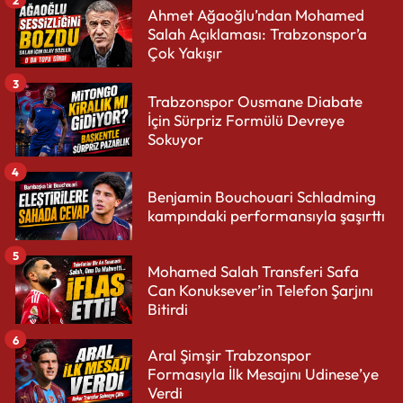
Ahmet Ağaoğlu’ndan Mohamed
Salah Açıklaması: Trabzonspor’a
Çok Yakışır
3
Trabzonspor Ousmane Diabate
İçin Sürpriz Formülü Devreye
Sokuyor
4
Benjamin Bouchouari Schladming
kampındaki performansıyla şaşırttı
5
Mohamed Salah Transferi Safa
Can Konuksever’in Telefon Şarjını
Bitirdi
6
Aral Şimşir Trabzonspor
Formasıyla İlk Mesajını Udinese’ye
Verdi