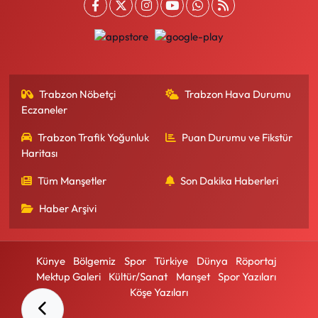
Trabzon Nöbetçi
Trabzon Hava Durumu
Eczaneler
Trabzon Trafik Yoğunluk
Puan Durumu ve Fikstür
Haritası
Tüm Manşetler
Son Dakika Haberleri
Haber Arşivi
Künye
Bölgemiz
Spor
Türkiye
Dünya
Röportaj
Mektup Galeri
Kültür/Sanat
Manşet
Spor Yazıları
Köşe Yazıları