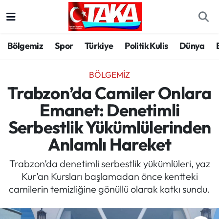
Bölgemiz
Trabzon Nöbetçi Eczaneler
Bölgemiz
Spor
Türkiye
Politik Kulis
Dünya
Spor
Trabzon Hava Durumu
BÖLGEMIZ
Türkiye
Trabzon Trafik Yoğunluk Haritası
Trabzon’da Camiler Onlara
Emanet: Denetimli
Kültür/Sanat
Süper Lig Puan Durumu ve Fikstür
Serbestlik Yükümlülerinden
Politika
Tüm Manşetler
Anlamlı Hareket
Politik Kulis
Son Dakika Haberleri
Trabzon’da denetimli serbestlik yükümlüleri, yaz
Kur’an Kursları başlamadan önce kentteki
Dünya
Haber Arşivi
camilerin temizliğine gönüllü olarak katkı sundu.
Magazin