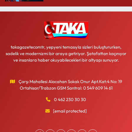
takagazetecomtr, yepyeni temasıyla sizleri buluştururken,
sadelik ve modernizmi bir araya getiriyor. Şatafattan kaçınıyor
ve insanlara haber okuyabilecekleri bir altyapı sunuyor.
Çarşı Mahallesi Alacahan Sokak Onur Apt.Kat:4 No: 19
Ortahisar/Trabzon GSM Santral: 0 549 609 14 61
0 462 230 30 30
[email protected]