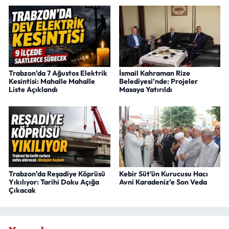
Trabzon’da 7 Ağustos Elektrik
İsmail Kahraman Rize
Kesintisi: Mahalle Mahalle
Belediyesi’nde: Projeler
Liste Açıklandı
Masaya Yatırıldı
Trabzon’da Reşadiye Köprüsü
Kebir Süt’ün Kurucusu Hacı
Yıkılıyor: Tarihi Doku Açığa
Avni Karadeniz’e Son Veda
Çıkacak