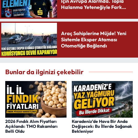
İçin Avrupa Alarmda. Topla
Hızlanma Yeteneğiyle Fark
Yaratıyor
Araç Sahiplerine Müjde! Yeni
Sistemle Eksper Ataması
Otomatiğe Bağlandı
Bunlar da ilginizi çekebilir
2026 Fındık Alım Fiyatları
Karadeniz’de Hava Bir Anda
Açıklandı: TMO Rakamları
Değişecek: Bu İllerde Sağanak
Belli Oldu
Bekleniyor