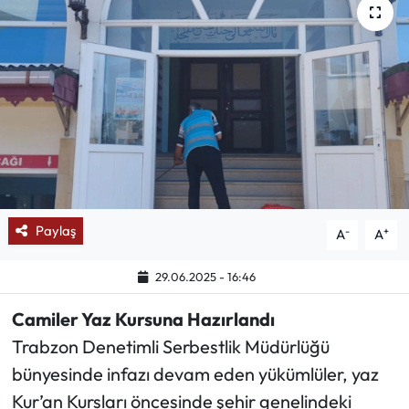
Mektup Galeri
Röportaj
Manşet
Köşe Yazıları
Karikatür Galeri
Paylaş
-
+
A
A
BIK
29.06.2025 - 16:46
ASTROLOJİ
Camiler Yaz Kursuna Hazırlandı
Trabzon Denetimli Serbestlik Müdürlüğü
Spor Yazıları
bünyesinde infazı devam eden yükümlüler, yaz
Kur’an Kursları öncesinde şehir genelindeki
Mektup Galeri