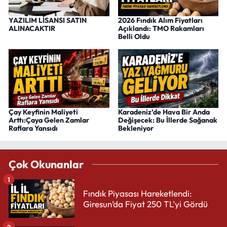
YAZILIM LİSANSI SATIN
2026 Fındık Alım Fiyatları
ALINACAKTIR
Açıklandı: TMO Rakamları
Belli Oldu
Çay Keyfinin Maliyeti
Karadeniz’de Hava Bir Anda
Arttı:Çaya Gelen Zamlar
Değişecek: Bu İllerde Sağanak
Raflara Yansıdı
Bekleniyor
Çok Okunanlar
1
Fındık Piyasası Hareketlendi:
Giresun’da Fiyat 250 TL’yi Gördü
2