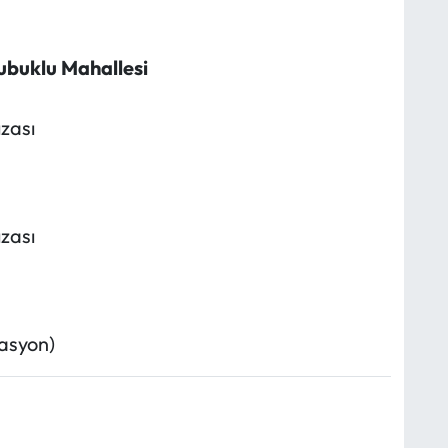
ubuklu Mahallesi
zası
zası
zasyon)