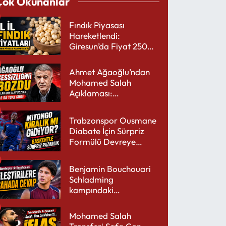
Çok Okunanlar
Fındık Piyasası
Hareketlendi:
Giresun’da Fiyat 250
TL’yi Gördü
Ahmet Ağaoğlu’ndan
Mohamed Salah
Açıklaması:
Trabzonspor’a Çok
Yakışır
Trabzonspor Ousmane
Diabate İçin Sürpriz
Formülü Devreye
Sokuyor
Benjamin Bouchouari
Schladming
kampındaki
performansıyla şaşırttı
Mohamed Salah