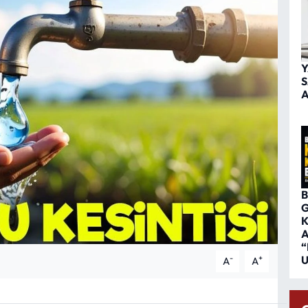
Y
S
A
B
G
K
A
“
U
-
+
A
A