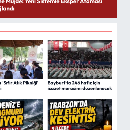
ne Müjde! Yeni Sistemle Eksper Ataması
landı
'Sıfır Atık Pikniği'
Bayburt'ta 246 hafız için
i
icazet merasimi düzenlenecek