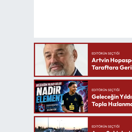
EDITÖRÜN SEÇTIĞI
Artvin Hopasp
Taraftara Geri
EDITÖRÜN SEÇTIĞI
Geleceğin Yıldı
Topla Hızlanma
EDITÖRÜN SEÇTIĞI