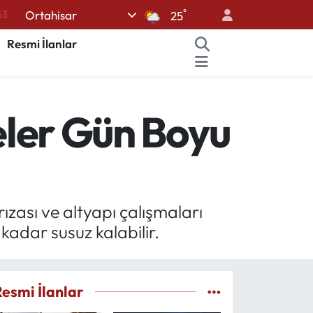
°
Ortahisar
25
16
Resmi İlanlar
02
07
44
çeler Gün Boyu
70
zası ve altyapı çalışmaları
kadar susuz kalabilir.
Resmi İlanlar