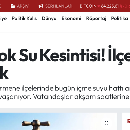
E
ARŞİV
SERİ İLANLAR
DOLAR
47,7143
%0.
iye
Politik Kulis
Dünya
Ekonomi
Röportaj
Politika
EURO
55,0317
%-0.
STERLİN
64,2463
%0.
GRAM ALTIN
6574.81
%1.
k Su Kesintisi! İl
BİST100
13.799
%
ak
mene ilçelerinde bugün içme suyu hattı arı
r yaşanıyor. Vatandaşlar akşam saatlerine 