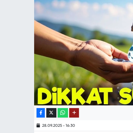
Mektup Galeri
Röportaj
Manşet
Köşe Yazıları
Karikatür Galeri
BIK
ASTROLOJİ
Spor Yazıları
28.09.2025 - 16:30
Mektup Galeri