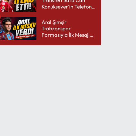
Transferi Safa Can
Konuksever’in Telefon
Şarjını Bitirdi
Aral Şimşir
Trabzonspor
Formasıyla İlk Mesajını
Udinese’ye Verdi