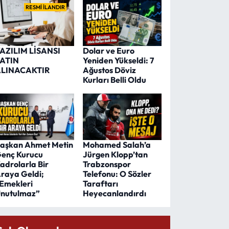
RESMİ İLANDIR
AZILIM LİSANSI
Dolar ve Euro
ATIN
Yeniden Yükseldi: 7
LINACAKTIR
Ağustos Döviz
Kurları Belli Oldu
aşkan Ahmet Metin
Mohamed Salah’a
enç Kurucu
Jürgen Klopp’tan
adrolarla Bir
Trabzonspor
raya Geldi;
Telefonu: O Sözler
Emekleri
Taraftarı
nutulmaz”
Heyecanlandırdı