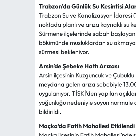
Trabzon’da Günlük Su Kesintisi Ala
Ekonomi
Trabzon Su ve Kanalizasyon İdaresi (Tİ
noktada planlı ve arıza kaynaklı su k
Sağlık
Sürmene ilçelerinde sabah başlayan 
bölümünde musluklardan su akmayaca
Turizm
sürmesi bekleniyor.
Teknoloji
Arsin’de Şebeke Hattı Arızası
Arsin ilçesinin Kuzguncuk ve Çubukl
meydana gelen arıza sebebiyle 13.00 i
uygulanıyor. TİSKİ’den yapılan açıkl
yoğunluğu nedeniyle suyun normale 
bildirildi.
Maçka’da Fatih Mahallesi Etkilendi
Maçka ilçesinin Fatih Mahallesi’nde