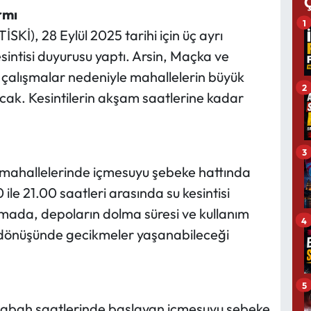
rmı
1
SKİ), 28 Eylül 2025 tarihi için üç ayrı
esintisi duyurusu yaptı. Arsin, Maçka ve
çalışmalar nedeniyle mahallelerin büyük
2
k. Kesintilerin akşam saatlerine kadar
3
u mahallelerinde içmesuyu şebeke hattında
le 21.00 saatleri arasında su kesintisi
amada, depoların dolma süresi ve kullanım
4
dönüşünde gecikmeler yaşanabileceği
5
 sabah saatlerinde başlayan içmesuyu şebeke